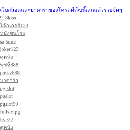
เว็บสล็อตและบาคาร่าของโครตดีเว็บนี้เล่นแล้วรวยจัดๆ
918kiss
โจ๊กเกอร์123
หนังชนโรง
sagame
joker123
ดูหนัง
พุซซี่888
pussy888
บาคาร่า
pg slot
pgslot
pgslot99
fullslotpg
live22
ดูหนัง