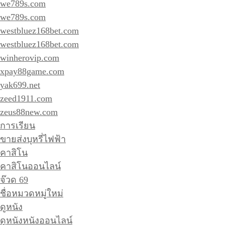
we789s.com
we789s.com
westbluez168bet.com
westbluez168bet.com
winherovip.com
xpay88game.com
yak699.net
zeed1911.com
zeus88new.com
การเรียน
ขายส่งบุหรี่ไฟฟ้า
คาสิโน
คาสิโนออนไลน์
จ๊วด 69
ชื่อหมวดหมู่ใหม่
ดูหนัง
ดูหนังหนังออนไลน์