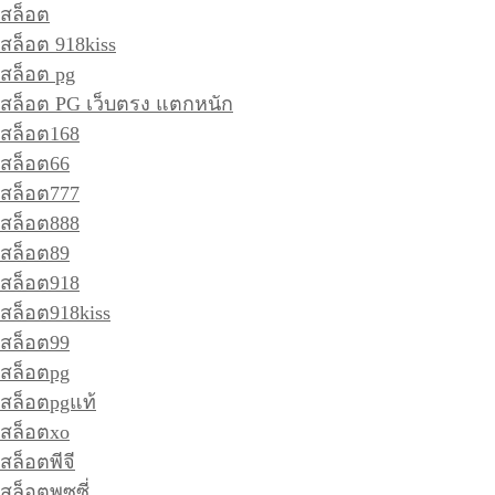
สล็อต
สล็อต 918kiss
สล็อต pg
สล็อต PG เว็บตรง แตกหนัก
สล็อต168
สล็อต66
สล็อต777
สล็อต888
สล็อต89
สล็อต918
สล็อต918kiss
สล็อต99
สล็อตpg
สล็อตpgแท้
สล็อตxo
สล็อตพีจี
สล็อตพุซซี่