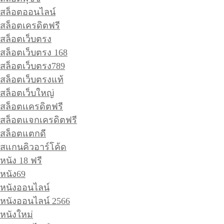
สล็อตออนไลน์
สล็อตเครดิตฟรี
สล็อตเว็บตรง
สล็อตเว็บตรง 168
สล็อตเว็บตรง789
สล็อตเว็บตรงแท้
สล็อตเว็บใหญ่
สล็อตเเครดิตฟรี
สล็อตแจกเครดิตฟรี
สล็อตแตกดี
สแกนคิวอาร์โค้ด
หนัง 18 ฟรี
หนัง69
หนังออนไลน์
หนังออนไลน์ 2566
หนังใหม่