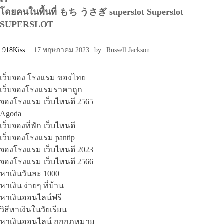
โดยคนในพื้นที่ もち うさぎ superslot Superslot
SUPERSLOT
918Kiss
17 พฤษภาคม 2023
by
Russell Jackson
เว็บจอง โรงแรม ของไทย
เว็บจองโรงแรมราคาถูก
จองโรงแรม เว็บไหนดี 2565
Agoda
เว็บจองที่พัก เว็บไหนดี
เว็บจองโรงแรม pantip
จองโรงแรม เว็บไหนดี 2023
จองโรงแรม เว็บไหนดี 2566
หาเงินวันละ 1000
หาเงิน ง่ายๆ ที่บ้าน
หาเงินออนไลน์ฟรี
วิธีหาเงินในวัยเรียน
หาเงินออนไลน์ ถูกกฎหมาย