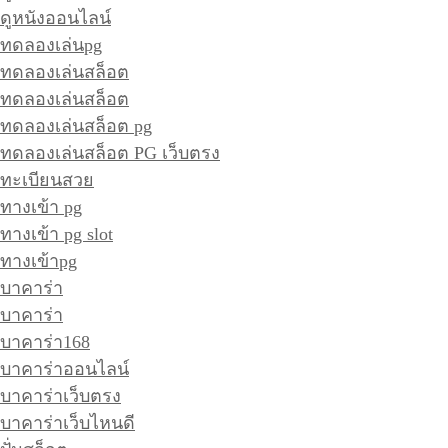
ดูหนังออนไลน์
ทดลองเล่นpg
ทดลองเล่นสล็อต
ทดลองเล่นสล็อต
ทดลองเล่นสล็อต pg
ทดลองเล่นสล็อต PG เว็บตรง
ทะเบียนสวย
ทางเข้า pg
ทางเข้า pg slot
ทางเข้าpg
บาคาร่า
บาคาร่า
บาคาร่า168
บาคาร่าออนไลน์
บาคาร่าเว็บตรง
บาคาร่าเว็บไหนดี