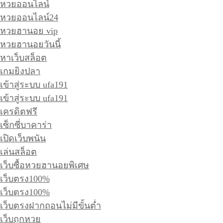
หวยออนไลน์
หวยออนไลน์24
หวยฮานอย vip
หวยฮานอยวันนี้
หาเว็บสล็อต
เกมยิงปลา
เข้าสู่ระบบ ufa191
เข้าสู่ระบบ ufa191
เครดิตฟรี
เซ็กซี่บาคาร่า
เปิดเว็บพนัน
เล่นสล็อต
เว็บซื้อหวยฮานอยพิเศษ
เว็บตรง100%
เว็บตรง100%
เว็บตรงฝากถอนไม่มีขั้นต่ำ
เว็บถูกหวย