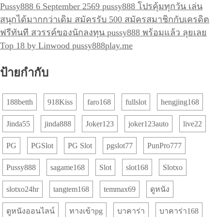
Pussy888 6 September 2569 pussy888 โปรคุ้มทุกวัน เล่น
สนุกได้มากกว่าเดิม สมัครรับ 500 สมัครสมาชิกกับเครดิต
ฟรีทันที สวรรค์ของนักลงทุน pussy888 พร้อมแล้ว ลุยเลย
Top 18 by Linwood pussy888play.me
ป้ายกำกับ
188betth
918Kiss
faro168
fullslot
hengjing168
Jinda55
jinda888
Joker123
joker123auto
live22
PG
PGSlot
PG Slot
pgslot77
PunPro777
Pussy888
sagame168
Slot
slot168
Slotxo
slotxo24hr
tangtem168
temmax69
ดูหนัง
ดูหนังออนไลน์
ทางเข้าpg
บาคาร่า
บาคาร่า168