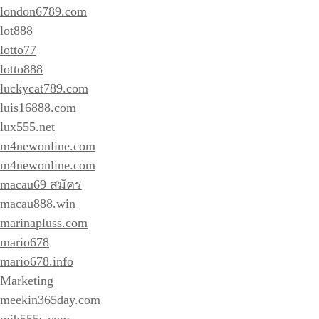
london6789.com
lot888
lotto77
lotto888
luckycat789.com
luis16888.com
lux555.net
m4newonline.com
m4newonline.com
macau69 สมัคร
macau888.win
marinapluss.com
mario678
mario678.info
Marketing
meekin365day.com
mib555s.com