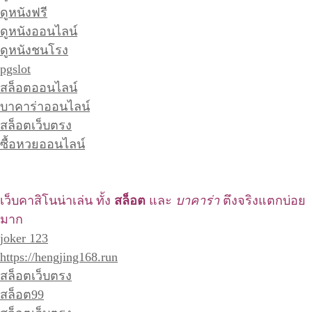
ดูหนังฟรี
ดูหนังออนไลน์
ดูหนังชนโรง
pgslot
สล็อตออนไลน์
บาคาร่าออนไลน์
สล็อตเว็บตรง
ซื้อหวยออนไลน์
เว็บคาสิโนน่าเล่น ทั้ง
สล็อต
และ
บาคาร่า
ตึงจริงแตกบ่อย
มาก
joker 123
https://hengjing168.run
สล็อตเว็บตรง
สล็อต99