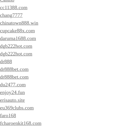
cc11388.com
chang7777
chinatown888.win
cupcake88x.com
daruma1688.com
dgb222hot.com
dgb222hot.com
dr888
dr888bet.com
dr888bet.com
du2477.com
enjoy24.fun
erisauto.site
eu369clubs.com
faro168
fcharoenkit168.com