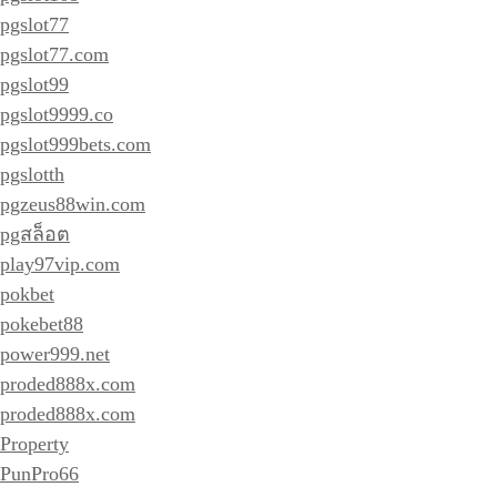
pgslot77
pgslot77.com
pgslot99
pgslot9999.co
pgslot999bets.com
pgslotth
pgzeus88win.com
pgสล็อต
play97vip.com
pokbet
pokebet88
power999.net
proded888x.com
proded888x.com
Property
PunPro66