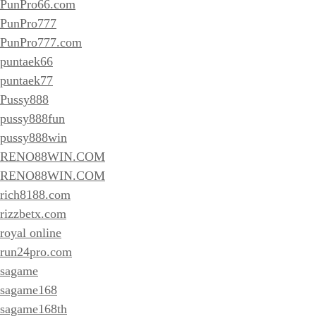
PunPro66.com
PunPro777
PunPro777.com
puntaek66
puntaek77
Pussy888
pussy888fun
pussy888win
RENO88WIN.COM
RENO88WIN.COM
rich8188.com
rizzbetx.com
royal online
run24pro.com
sagame
sagame168
sagame168th