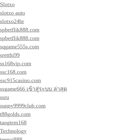
Slotxo
slotxo auto
slotxo24hr
spbetflik888.com
spbetflik888.com
sqgame555s.com
sretthi99
ss168vip.com
ssc168.com
ssc915casino.com
ssgame666 เข้าสู่ระบบ ล่าสุด
ssru
sunny9999club.com
t88golds.com
tangtem168
Technology
teenoi888