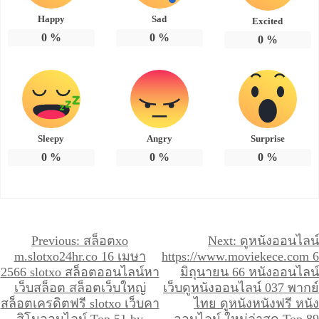
Happy
Sad
Excited
0
%
0
%
0
%
Sleepy
Angry
Surprise
0
%
0
%
0
%
แ
Previous:
สล็อตxo
Next:
ดูหนังออนไลน์
m.slotxo24hr.co 16 เมษา
https://www.moviekece.com 6
น
2566 slotxo สล็อตออนไลน์หา
มิถุนายน 66 หนังออนไลน์
ะ
เว็บสล็อต สล็อตเว็บใหญ่
เว็บดูหนังออนไลน์ 037 พากย์
สล็อตเครดิตฟรี slotxo เว็บคา
ไทย ดูหนังหนังฟรี หนัง
แ