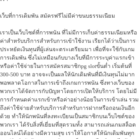
เว็บที่การเดิมพัน สมัครฟรีไม่มีค่าขนบธรรมเนียม
เราเป็นเว็บไซต์ที่การพนัน ที่ไม่มีการเก็บค่าธรรมเนียมหรือ
ค่าสำหรับบริการสำหรับการเข้าใช้งาน เรียกได้ว่าเป็นการ
ประหยัดเงินทุนที่ผู้เล่นจะตระเตรียมมา เพื่อที่จะใช้กับเกม
การเดิมพัน ซึ่งไม่เหมือนกับบางเว็บที่มีการระบุค่าแรกเข้า
หรือค่าใช้จ่ายในการสมัครสมาชิกpg slotขั้นต่ำ เริ่มต้นที่
300-500 บาท อาจจะเป็นผลให้นักเดิมพันที่มีเงินทุนไม่มาก
พอพลาดโอกาสในการเข้าถึงเกมการพนัน ซึ่งทางเว็บของ
พวกเราได้จัดการกับปัญหาโดยการเปิดให้บริการ โดยไม่มี
การกำหนดค่าแรกเข้าหรือค่าอย่างน้อยในการเข้าเล่น รวม
ถึงค่าใช้จ่ายสำหรับบริการสำหรับการฝากหรือถอนเงินอีก
ด้วย ทำให้นักพนันที่ลงทะเบียนเป็นสมาชิกบนเว็บไซต์ของ
พวกเรา ได้รับสิ่งที่เยี่ยมที่สุดรวมทั้ง สามารถเล่นเกมสล็อต
ออนไลน์ได้อย่างมีความสุข เราให้โอกาสให้นักเดิมพันทุก