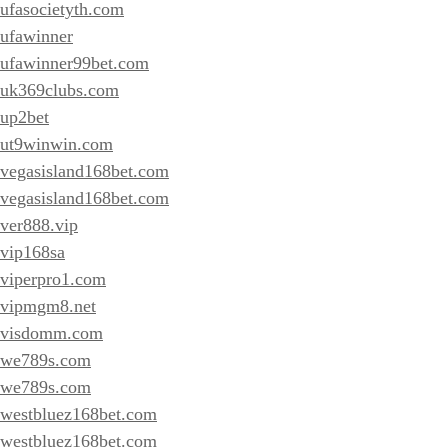
ufasocietyth.com
ufawinner
ufawinner99bet.com
uk369clubs.com
up2bet
ut9winwin.com
vegasisland168bet.com
vegasisland168bet.com
ver888.vip
vip168sa
viperpro1.com
vipmgm8.net
visdomm.com
we789s.com
we789s.com
westbluez168bet.com
westbluez168bet.com