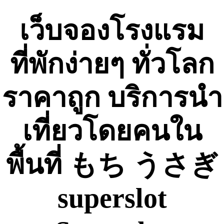
Skip
to
เว็บจองโรงแรม
content
ที่พักง่ายๆ ทั่วโลก
ราคาถูก บริการนำ
เที่ยวโดยคนใน
พื้นที่ もち うさぎ
superslot