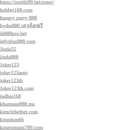
https://sretthi99.bet/enter/
hubbet168.com
hungry purry 888
hydra888 เครดิตฟรี
ib888pro.bet
infyplus888.com
Jinda55
jinda888
Joker123
joker123auto
joker123th
Joker123th.com
judhai168
khumsup888.me
kimchibetbet.com
kingdom66
kingromans789.com