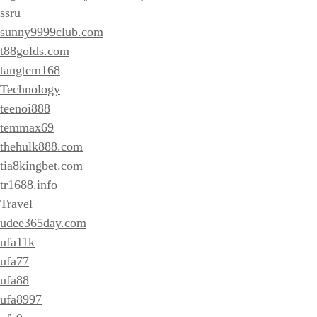
ssru
sunny9999club.com
t88golds.com
tangtem168
Technology
teenoi888
temmax69
thehulk888.com
tia8kingbet.com
tr1688.info
Travel
udee365day.com
ufa11k
ufa77
ufa88
ufa8997