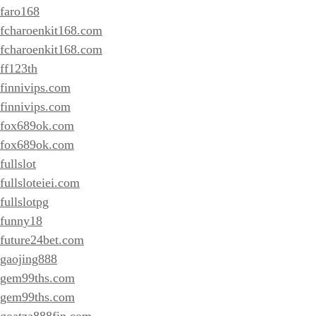
faro168
fcharoenkit168.com
fcharoenkit168.com
ff123th
finnivips.com
finnivips.com
fox689ok.com
fox689ok.com
fullslot
fullsloteiei.com
fullslotpg
funny18
future24bet.com
gaojing888
gem99ths.com
gem99ths.com
goatza888fin.com