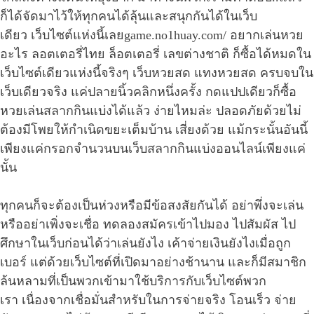
ก็ได้จัดมาไว้ให้ทุกคนได้ลุ้นและสนุกกันได้ในเว็บ
เดียว เว็บไซต์แห่งนี้เลยgame.no1huay.com/ อยากเล่นหวย
อะไร ลอตเตอรี่ไทย ล็อตเตอรี่ เลขต่างชาติ ก็ซื้อได้หมดใน
เว็บไซต์เดียวแห่งนี้จริงๆ เว็บหวยสด แทงหวยสด ครบจบใน
เว็บเดียวจริง แค่ปลายนิ้วคลิกหนึ่งครั้ง กดแปปเดียวก็ซื้อ
หวยเล่นสลากกินแบ่งได้แล้ว ง่ายไหมล่ะ ปลอดภัยด้วยไม่
ต้องมีโพยให้กำเนิดขยะเต็มบ้าน เสี่ยงด้วย แม้กระนั้นอันนี้
เพียงแค่กรอกจำนวนบนเว็บสลากกินแบ่งออนไลน์เพียงแค่
นั้น
ทุกคนก็จะต้องเป็นห่วงหรือมีข้อสงสัยกันได้ อย่าพึ่งจะเล่น
หรืออย่าเพิ่งจะเชื่อ ทดลองสมัครเข้าไปมอง ไปสัมผัส ไป
ศึกษาในเว็บก่อนได้ว่าเล่นยังไง เค้าจ่ายเงินยังไงเมื่อถูก
เบอร์ แต่ด้วยเว็บไซต์ที่เปิดมาอย่างช้านาน และก็มีสมาชิก
ล้นหลามที่เป็นพวกเข้ามาใช้บริการกับเว็บไซต์พวก
เรา เนื่องจากเชื่อมั่นสำหรับในการจ่ายจริง โอนเร็ว จ่าย