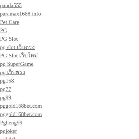
panda555
paramax1688.info
Pet Care
PG
PG Slot
pg slot เว็บตรง
PG Slot เว็บใหม่
pg SuperGame
pg เว็บตรง
pg168
pg77
pg99
pggold168bet.com
pggold168bet.com
Pgheng99
pgjoker