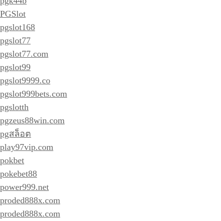
pgk44b
PGSlot
pgslot168
pgslot77
pgslot77.com
pgslot99
pgslot9999.co
pgslot999bets.com
pgslotth
pgzeus88win.com
pgสล็อต
play97vip.com
pokbet
pokebet88
power999.net
proded888x.com
proded888x.com