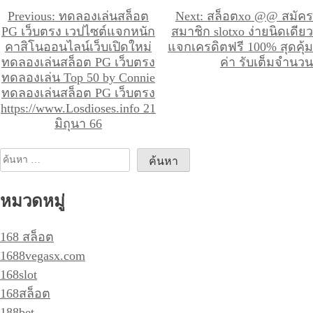
แ
Previous:
ทดลองเล่นสล็อต
Next:
สล็อตxo @@ สมัคร
PG เว็บตรง เวปไซต์แจกหนัก
สมาชิก slotxo ง่ายนิดเดียว
น
คาสิโนออนไลน์เว็บเปิดใหม่
แจกเครดิตฟรี 100% สุดคุ้ม
ะ
ทดลองเล่นสล็อต PG เว็บตรง
ค่า รับเต็มจำนวน
ทดลองเล่น Top 50 by Connie
แ
ทดลองเล่นสล็อต PG เว็บตรง
น
https://www.Losdioses.info 21
ว
มิถุนา 66
เ
ค้นหา
รื่
สำหรับ:
อ
หมวดหมู่
ง
168 สล็อต
1688vegasx.com
168slot
168สล็อต
188bet