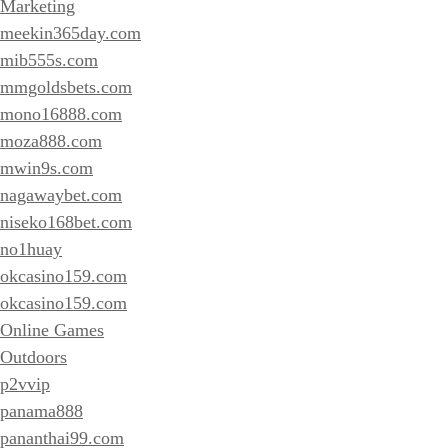
Marketing
meekin365day.com
mib555s.com
mmgoldsbets.com
mono16888.com
moza888.com
mwin9s.com
nagawaybet.com
niseko168bet.com
no1huay
okcasino159.com
okcasino159.com
Online Games
Outdoors
p2vvip
panama888
pananthai99.com