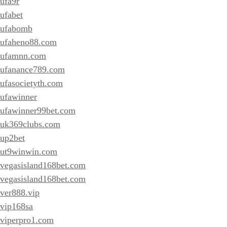
ufa9r
ufabet
ufabomb
ufaheno88.com
ufamnn.com
ufanance789.com
ufasocietyth.com
ufawinner
ufawinner99bet.com
uk369clubs.com
up2bet
ut9winwin.com
vegasisland168bet.com
vegasisland168bet.com
ver888.vip
vip168sa
viperpro1.com