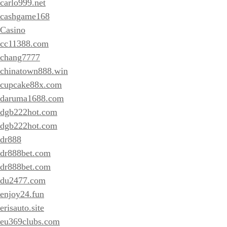
carlo999.net
cashgame168
Casino
cc11388.com
chang7777
chinatown888.win
cupcake88x.com
daruma1688.com
dgb222hot.com
dgb222hot.com
dr888
dr888bet.com
dr888bet.com
du2477.com
enjoy24.fun
erisauto.site
eu369clubs.com