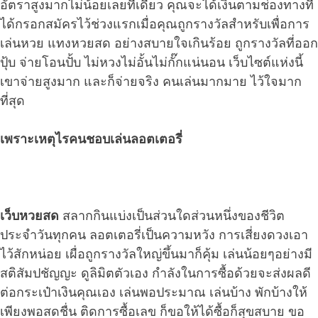
อัตราสูงมากไม่น้อยเลยทีเดียว คุณจะได้เงินตามช่องทางที่
ได้กรอกสมัครไว้ช่วงแรกเมื่อคุณถูกรางวัลสำหรับเพื่อการ
เล่นหวย แทงหวยสด อย่างสบายใจเกินร้อย ถูกรางวัลที่ออก
ปุ้บ จ่ายโอนปั้บ ไม่หวงไม่อั้นไม่กั๊กแน่นอน เว็บไซต์แห่งนี้
เขาจ่ายสูงมาก และก็จ่ายจริง คนเล่นมากมาย ไว้ใจมาก
ที่สุด
เพราะเหตุไรคนชอบเล่นลอตเตอรี่
เว็บหวยสด
สลากกินแบ่งเป็นส่วนใดส่วนหนึ่งของชีวิต
ประจำวันทุกคน ลอตเตอรี่เป็นความหวัง การเสี่ยงดวงเอา
ไว้สักหน่อย เผื่อถูกรางวัลใหญ่ขึ้นมาก็คุ้ม เล่นน้อยๆอย่างมี
สติสัมปชัญญะ ดูลิมิตตัวเอง กำลังในการซื้อด้วยจะส่งผลดี
ต่อกระเป๋าเงินคุณเอง เล่นพอประมาณ เล่นบ้าง พักบ้างให้
เพียงพอสดชื่น ติดการซื้อเลข ก็ขอให้ได้ซื้อก็สุขสบาย ขอ