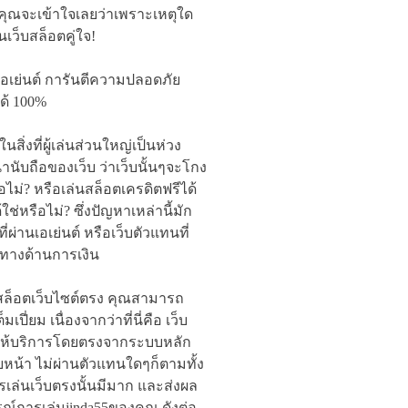
าคุณจะเข้าใจเลยว่าเพราะเหตุใด
นเว็บสล็อตคู่ใจ!
เอเย่นต์ การันตีความปลอดภัย
ได้ 100%
สิ่งที่ผู้เล่นส่วนใหญ่เป็นห่วง
่านับถือของเว็บ ว่าเว็บนั้นๆจะโกง
อไม่? หรือเล่นสล็อตเครดิตฟรีได้
่หรือไม่? ซึ่งปัญหาเหล่านี้มัก
่ผ่านเอเย่นต์ หรือเว็บตัวแทนที่
ทางด้านการเงิน
5 สล็อตเว็บไซต์ตรง คุณสามารถ
เปี่ยม เนื่องจากว่าที่นี่คือ เว็บ
ที่ให้บริการโดยตรงจากระบบหลัก
ยหน้า ไม่ผ่านตัวแทนใดๆก็ตามทั้ง
รเล่นเว็บตรงนั้นมีมาก และส่งผล
์การเล่นjinda55ของคุณ ดังต่อ