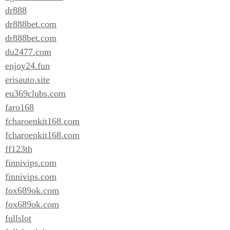
dr888
dr888bet.com
dr888bet.com
du2477.com
enjoy24.fun
erisauto.site
eu369clubs.com
faro168
fcharoenkit168.com
fcharoenkit168.com
ff123th
finnivips.com
finnivips.com
fox689ok.com
fox689ok.com
fullslot