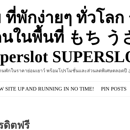
ที่พักง่ายๆ ทั่วโลก
คนในพื้นที่ もち う
perslot SUPERS
ท บ้านพักในราคาย่อมเยาว์ พร้อมโปรโมชั่นและส่วนลดพิเศษตลอ
W SITE UP AND RUNNING IN NO TIME!
PIN POSTS
ดิตฟรี