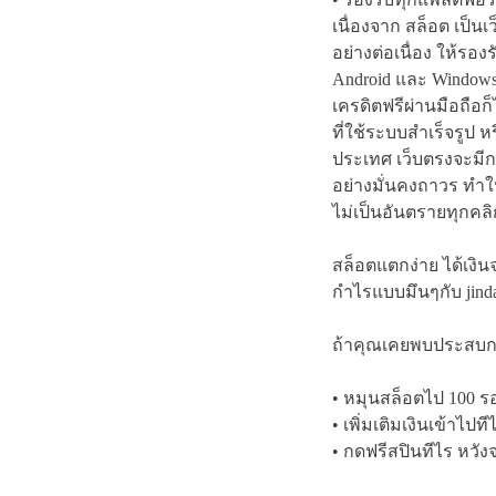
เนื่องจาก สล็อต เป็น
อย่างต่อเนื่อง ให้รองร
Android และ Windows
เครดิตฟรีผ่านมือถือก็
ที่ใช้ระบบสำเร็จรูป 
ประเทศ เว็บตรงจะมีกา
อย่างมั่นคงถาวร ทำใ
ไม่เป็นอันตรายทุกคลิก
สล็อตแตกง่าย ได้เงินจร
กำไรแบบมึนๆกับ jind
ถ้าคุณเคยพบประสบก
• หมุนสล็อตไป 100 รอ
• เพิ่มเติมเงินเข้าไปท
• กดฟรีสปินทีไร หวัง