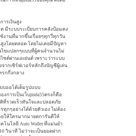
การเงินสูง
็อต มีระบบระเบียบการคลังป้อมคง
้งานที่มากขึ้นเรื่อยๆทุกวี่ทุกวัน
นสูงโดยตลอด โดยไม่เคยมีปัญหา
่อนไขแปลกๆแบบที่ผู้คนจำนวนไม่
ไซต์ผ่านเอเย่นต์ เพราะว่าระบบ
ากเซิร์ฟเวอร์หลักถึงบัญชีผู้เล่น
แทรกกึ่งกลาง
ะบบออโต้เต็มรูปแบบ
ยบของการเป็นเว็บjinda55ตรงก็คือ
ิที่รวดเร็วทันใจและปลอดภัย
กๆอย่างได้ด้วยตัวเอง ไม่ต้อง
คอยให้ใครมากมายดการันตีให้
โนโลยี Auto Wallet ที่แม่นยำ
 10 วินาที ไม่ว่าจะเป็นยอดฝาก