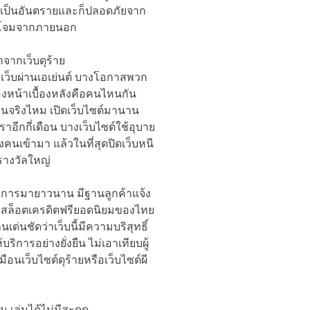
ม่เป็นอันตรายและก็ปลอดภัยจาก
ู่โจมจากภายนอก
าจากเว็บดุร้าย
บเว็บผ่านเอเย่นต์ บางโอกาสพวก
บื้องหน้าเบื้องหลังคือคนไหนกัน
ีทุนจริงไหม เปิดเว็บไซต์มานาน
ราอีกกี่เดือน บางเว็บไซต์ใช้อุบาย
นเข้ามา แล้วในที่สุดปิดเว็บหนี
ะรางวัลใหญ่
บริการมายาวนาน มีฐานลูกค้าแจ้ง
เว็บสล็อตเครดิตฟรียอดนิยมของไทย
นเด่นชัดว่าเว็บนี้มีความบริสุทธิ์
้บริการอย่างยั่งยืน ไม่เอาเทียบผู้
ือนเว็บไซต์ดุร้ายหรือเว็บไซต์ผี
 เล่นได้ไม่มีสะดุด