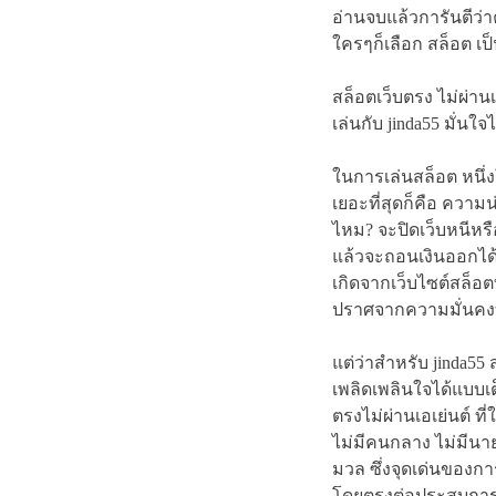
อ่านจบแล้วการันตีว่
ใครๆก็เลือก สล็อต เป็
สล็อตเว็บตรง ไม่ผ่าน
เล่นกับ jinda55 มั่นใจ
ในการเล่นสล็อต หนึ่งใน
เยอะที่สุดก็คือ ความน
ไหม? จะปิดเว็บหนีหรื
แล้วจะถอนเงินออกได้ใช
เกิดจากเว็บไซต์สล็อตที
ปราศจากความมั่นคง
แต่ว่าสำหรับ jinda5
เพลิดเพลินใจได้แบบเต็ม
ตรงไม่ผ่านเอเย่นต์ 
ไม่มีคนกลาง ไม่มีนา
มวล ซึ่งจุดเด่นของกา
โดยตรงต่อประสบการณ