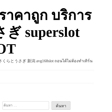
 ราคาถูก บริการ
さぎ superslot
LOT
ดปี さくらとうさぎ 新潟 avg168slot ถอนได้ไม่ต้องทำเทิร์น
ค้นหา