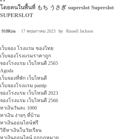
โดยคนในพื้นที่ もち うさぎ superslot Superslot
SUPERSLOT
918Kiss
17 พฤษภาคม 2023
by
Russell Jackson
เว็บจอง โรงแรม ของไทย
เว็บจองโรงแรมราคาถูก
จองโรงแรม เว็บไหนดี 2565
Agoda
เว็บจองที่พัก เว็บไหนดี
เว็บจองโรงแรม pantip
จองโรงแรม เว็บไหนดี 2023
จองโรงแรม เว็บไหนดี 2566
หาเงินวันละ 1000
หาเงิน ง่ายๆ ที่บ้าน
หาเงินออนไลน์ฟรี
วิธีหาเงินในวัยเรียน
หาเงินออนไลน์ ถูกกฎหมาย