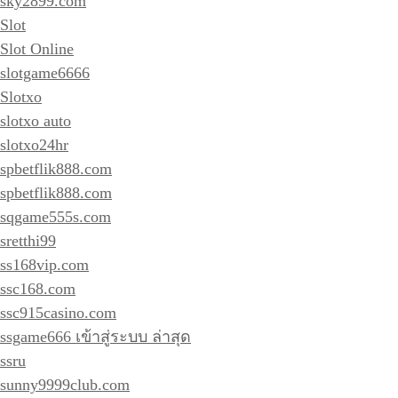
sky2899.com
Slot
Slot Online
slotgame6666
Slotxo
slotxo auto
slotxo24hr
spbetflik888.com
spbetflik888.com
sqgame555s.com
sretthi99
ss168vip.com
ssc168.com
ssc915casino.com
ssgame666 เข้าสู่ระบบ ล่าสุด
ssru
sunny9999club.com