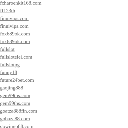
fcharoenkit168.com
ff123th
finnivips.com
finnivips.com
fox689ok.com
fox689ok.com
fullslot
fullsloteiei.com
fullslotpg
funny18
future24bet.com
gaojing888
gem99ths.com
gem99ths.com
goatza888fin.com
gobaza88.com
gowingo88.com