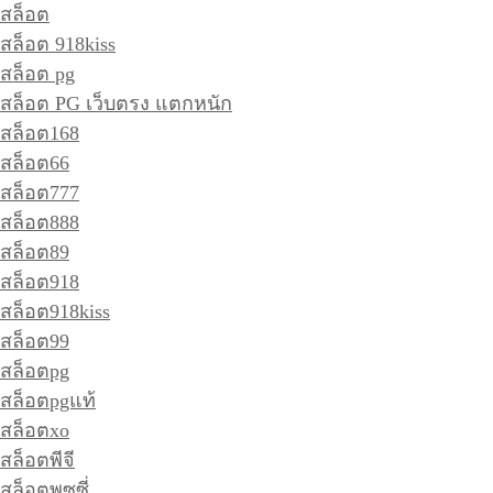
สล็อต
สล็อต 918kiss
สล็อต pg
สล็อต PG เว็บตรง แตกหนัก
สล็อต168
สล็อต66
สล็อต777
สล็อต888
สล็อต89
สล็อต918
สล็อต918kiss
สล็อต99
สล็อตpg
สล็อตpgแท้
สล็อตxo
สล็อตพีจี
สล็อตพุซซี่