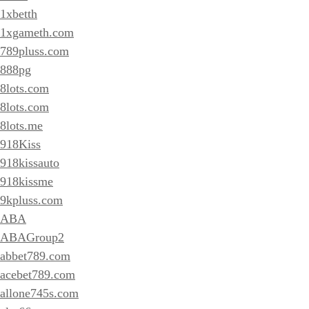
1xbetth
1xgameth.com
789pluss.com
888pg
8lots.com
8lots.com
8lots.me
918Kiss
918kissauto
918kissme
9kpluss.com
ABA
ABAGroup2
abbet789.com
acebet789.com
allone745s.com