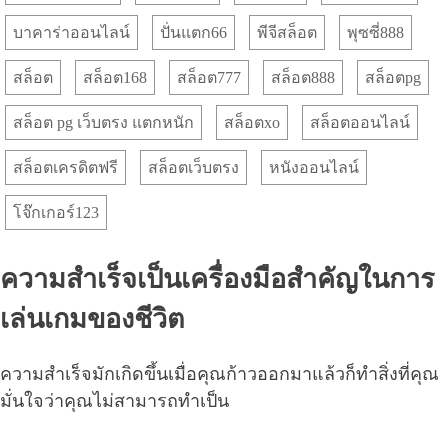
บาคาร่าออนไลน์
ปั่นแตก66
พีจีสล็อต
พุซซี่888
สล็อต
สล็อต168
สล็อต777
สล็อต888
สล็อตpg
สล็อต pg เว็บตรง แตกหนัก
สล็อตxo
สล็อตออนไลน์
สล็อตเครดิตฟรี
สล็อตเว็บตรง
หนังออนไลน์
โจ๊กเกอร์123
ความสำเร็จเป็นเครื่องมือสำคัญในการ
เล่นเกมของชีวิต
ความสำเร็จมักเกิดขึ้นเมื่อคุณก้าวออกมาแล้วก็ทำสิ่งที่คุณ
มั่นใจว่าคุณไม่สามารถทำเป็น