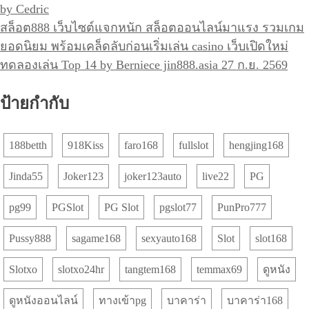
by Cedric
สล็อต888 เว็บไซต์แจกหนัก สล็อตออนไลน์มาแรง รวมเกม
ยอดนิยม พร้อมเคล็ดลับก่อนเริ่มเล่น casino เว็บเปิดใหม่
ทดลองเล่น Top 14 by Berniece jin888.asia 27 ก.ย. 2569
ป้ายกำกับ
188betth
918Kiss
faro168
fullslot
hengjing168
Jinda55
Joker123
joker123auto
live22
PG
pg99
PGSlot
PG Slot
pgslot77
PunPro777
Pussy888
sagame168
sexyauto168
Slot
slot168
Slotxo
slotxo24hr
tangtem168
temmax69
ดูหนัง
ดูหนังออนไลน์
ทางเข้าpg
บาคาร่า
บาคาร่า168