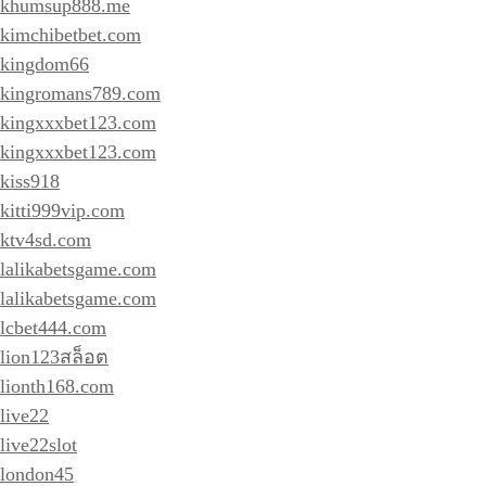
khumsup888.me
kimchibetbet.com
kingdom66
kingromans789.com
kingxxxbet123.com
kingxxxbet123.com
kiss918
kitti999vip.com
ktv4sd.com
lalikabetsgame.com
lalikabetsgame.com
lcbet444.com
lion123สล็อต
lionth168.com
live22
live22slot
london45