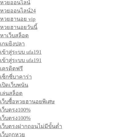
หวยออนไลน์
หวยออนไลน์24
หวยฮานอย vip
หวยฮานอยวันนี้
หาเว็บสล็อต
เกมยิงปลา
เข้าสู่ระบบ ufa191
เข้าสู่ระบบ ufa191
เครดิตฟรี
เซ็กซี่บาคาร่า
เปิดเว็บพนัน
เล่นสล็อต
เว็บซื้อหวยฮานอยพิเศษ
เว็บตรง100%
เว็บตรง100%
เว็บตรงฝากถอนไม่มีขั้นต่ำ
เว็บถูกหวย