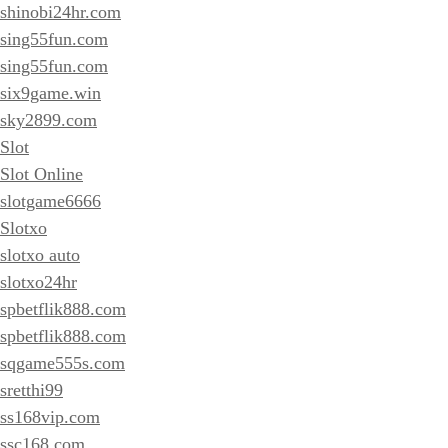
shinobi24hr.com
sing55fun.com
sing55fun.com
six9game.win
sky2899.com
Slot
Slot Online
slotgame6666
Slotxo
slotxo auto
slotxo24hr
spbetflik888.com
spbetflik888.com
sqgame555s.com
sretthi99
ss168vip.com
ssc168.com