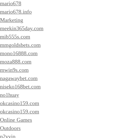
mario678
mario678.info
Marketing
meekin365day.com
mib555s.com
mmgoldsbets.com
mono16888.com
moza888.com
mwin9s.com
nagawaybet.com
niseko168bet.com
no1huay
okcasino159.com
okcasino159.com
Online Games
Outdoors
p2vvip