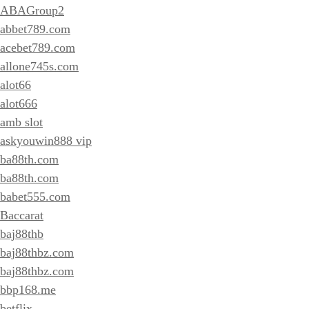
ABAGroup2
abbet789.com
acebet789.com
allone745s.com
alot66
alot666
amb slot
askyouwin888 vip
ba88th.com
ba88th.com
babet555.com
Baccarat
baj88thb
baj88thbz.com
baj88thbz.com
bbp168.me
betflix