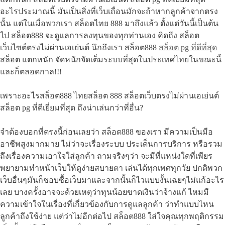
อะไรประมาณนี้ มันเป็นสิ่งที่เว็บเถื่อนมักจะถ้าหากลูกค้าจากตรง
นั้น แต่ในเมื่อพวกเรา สล็อตไทย 888 มาถึงแล้ว ตั้งแต่วันนี้เป็นต้น
ไป สล็อต888 จะดูแลการลงทุนของทุกท่านเอง คิดถึง สล็อต
เว็บไซต์ตรงไม่ผ่านเอเย่นต์ นึกถึงเรา สล็อต888
สล็อต pg ที่ดีที่สุด
สล็อต แตกหนัก จัดหนักจัดเต็มระบบที่สุดในประเทศไทยในขณะนี้
และก็ตลอดกาล!!!
เพราะอะไรสล็อต888 ไทยสล็อต 888 สล็อตเว็บตรงไม่ผ่านเอเย่นต์
สล็อต pg ที่ดีเยี่ยมที่สุด ถึงน่าเล่นกว่าที่อื่น?
จำต้องบอกที่ตรงนี้ก่อนเลยว่า สล็อต888 ของเรา มีความเป็นมือ
อาชีพสูงมากมาย ไม่ว่าจะเรื่องระบบ ประเด็นการบริการ หรือรวม
ถึงเรื่องความเอาใจใส่ลูกค้า ถามจริงๆว่า จะมีที่แหน่งใดที่เพียร
พยายามทำหน้าเว็บให้ดูง่ายสบายตา เล่นได้ทุกเพศทุกวัย ปกติพวก
เว็บอื่นๆมันก็ชอบซื้อเว็บมาและจากนั้นก็ไวแบบงั้นเฉยๆไม่แก้อะไร
เลย บางครั้งอาจจะด้วยเหตุว่าทุนน้อยขาดเงินว่าจ้างแก้ ไหมมี
ความเข้าใจในเรื่องที่เกี่ยวข้องกับการดูแลลูกค้า ว่าทำแบบไหน
ลูกค้าถึงใช้ง่าย แต่ว่าไม่อีกต่อไป สล็อต888 ใส่ใจคุณทุกพฤติกรรม