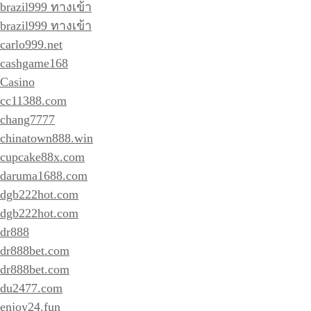
brazil999 ทางเข้า
brazil999 ทางเข้า
carlo999.net
cashgame168
Casino
cc11388.com
chang7777
chinatown888.win
cupcake88x.com
daruma1688.com
dgb222hot.com
dgb222hot.com
dr888
dr888bet.com
dr888bet.com
du2477.com
enjoy24.fun