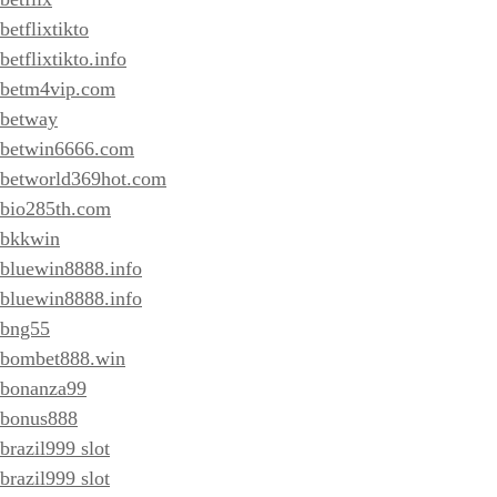
betflixtikto
betflixtikto.info
betm4vip.com
betway
betwin6666.com
betworld369hot.com
bio285th.com
bkkwin
bluewin8888.info
bluewin8888.info
bng55
bombet888.win
bonanza99
bonus888
brazil999 slot
brazil999 slot