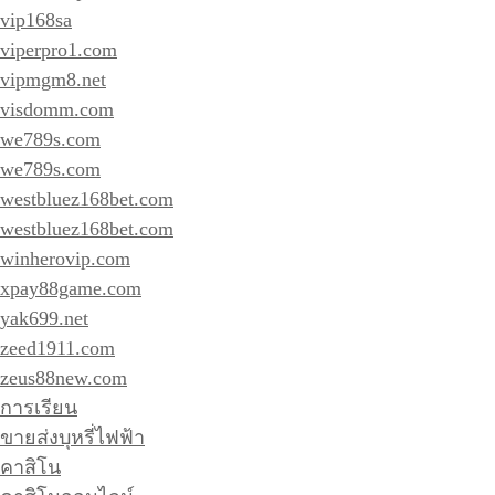
vip168sa
viperpro1.com
vipmgm8.net
visdomm.com
we789s.com
we789s.com
westbluez168bet.com
westbluez168bet.com
winherovip.com
xpay88game.com
yak699.net
zeed1911.com
zeus88new.com
การเรียน
ขายส่งบุหรี่ไฟฟ้า
คาสิโน