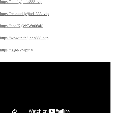
https://cutt.ly/jinda888_vip
https://rebrand.ly/jinda888_vip
https://t.co/KgW9Wn06aK
https://wow.in.th/jinda888_vip
https://is.gd/Vwpf4V