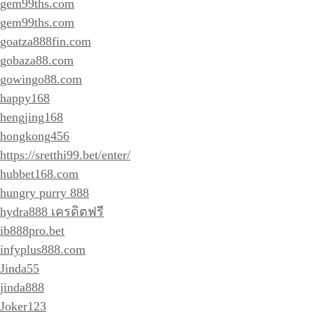
gem99ths.com
gem99ths.com
goatza888fin.com
gobaza88.com
gowingo88.com
happy168
hengjing168
hongkong456
https://sretthi99.bet/enter/
hubbet168.com
hungry purry 888
hydra888 เครดิตฟรี
ib888pro.bet
infyplus888.com
Jinda55
jinda888
Joker123