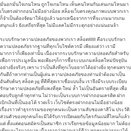
มั่นอกมั่นใจเกมไหน ถูกใจเกมไหน เห็นคนไหนกันเล่นเกมไหนมา
เว็บตรงฝากถอนไม่มีอย่างน้อย สล็อจเว็บตรงคุณภาพแบบพวกเรา
ก็จำเป็นต้องจัดมาให้อยู่แล้ว นอกเหนือจากการที่จะเกมมากเกม
สนุกแล้ว ยังเสถียรที่สุด ไม่มีแลคไม่มีกระตุกอย่างแน่นอนจ้า
ระบบรักษาความปลอดภัยของพวกเรา สล็อต888 คือระบบรักษา
ความปลอดภัยรากฐานที่ทุกเว็บไซต์ควรมี เพียงแต่ว่า เรามี
มากกว่าก็เพียงเท่านั้น เนื่องจากระบบรักษาความปลอดภัยสำหรับ
เพื่อการประมูลนั้น พอเพียงๆก็การซื้อระบบเกมสล็อตใหม่ปัจจุบัน
อย่างยิ่งจริงๆ เพราะว่าเป็นสิ่งที่ทุกเว็บอยากได้อย่างยิ่ง ทุกคนทราบ
กันดีถ้าหากท่านเป็นผู้เล่น ความปลอดภัยของท่านจำต้องมาเป็น
อันดับต้นๆ สล็อต pg ที่ดีที่สุดเราเชื่อแบบงั้น เราจึงมีระบบระเบียบ
รักษาความปลอดภัยที่แพงที่สุด ใหม่ ล้ำ ไม่เป็นอันตรายที่สุด เพื่อ
ตอบรับลูกค้าทุกท่าน ไม่ว่าจะเป็นระบบการฝากถอนเครดิต ฝาก
เบิกเงินที่เป็นออโต้ รวดเร็ว เว็บไซต์ตรงฝากถอนไม่มีอย่างน้อย
เรื่องราวทำธุรกรรมของทุกคนจะเป็นความลับชองคาสิโน ประวัติ
ส่วนตัวของทุกคนก็จะมิได้รับการเปิดเผยกับใครกันแน่ที่ไหนก็แล้ว
แต่ ตั้งแต่ตอนสมัครเป็นสมาชิก เราเรียกขอข้อมูลน้อยมาก ไม่ต้อง
เขียนอะไรมากมาย เนื่องจากว่าพวกเรารู้ดีว่า ทุกคนปรารถนาได้