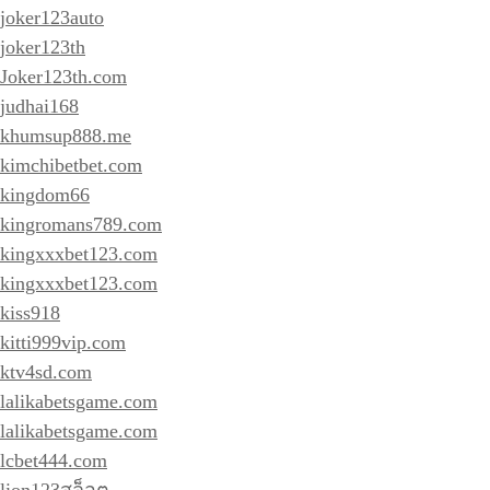
joker123auto
joker123th
Joker123th.com
judhai168
khumsup888.me
kimchibetbet.com
kingdom66
kingromans789.com
kingxxxbet123.com
kingxxxbet123.com
kiss918
kitti999vip.com
ktv4sd.com
lalikabetsgame.com
lalikabetsgame.com
lcbet444.com
lion123สล็อต