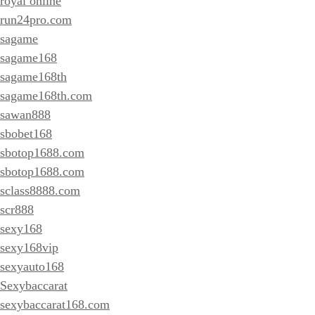
royal online
run24pro.com
sagame
sagame168
sagame168th
sagame168th.com
sawan888
sbobet168
sbotop1688.com
sbotop1688.com
sclass8888.com
scr888
sexy168
sexy168vip
sexyauto168
Sexybaccarat
sexybaccarat168.com