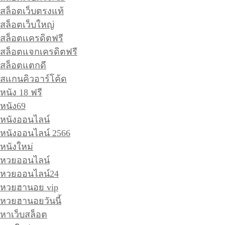
สล็อตเว็บตรงแท้
สล็อตเว็บใหญ่
สล็อตเเครดิตฟรี
สล็อตแจกเครดิตฟรี
สล็อตแตกดี
สแกนคิวอาร์โค้ด
หนัง 18 ฟรี
หนัง69
หนังออนไลน์
หนังออนไลน์ 2566
หนังใหม่
หวยออนไลน์
หวยออนไลน์24
หวยฮานอย vip
หวยฮานอยวันนี้
หาเว็บสล็อต