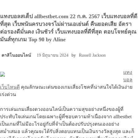
แทงบอลสเต็ป allbestbet.com 22 ก.ค. 2567 เว็บแทงบอลที่ดี
ที่สุด เว็บพนันครบวงจรไม่ผ่านเอเย่นต์ คืนยอดเสีย อัตรา
ต่อรองดีมั่นคง เงินชัวร์ เว็บแทงบอลที่ดีที่สุด ตอบโจทย์คุณ
มันส์ทุกเกม Top 90 by Aline
คาสิโนออนไลน์
19 มิถุนายน 2024
by
Russell Jackson
แทง
บอล
เว็บไหนดี
คุณลักษณะเด่นของเกมเสี่ยงโชคที่น่าสนใจได้เงินง่าย
เร่งด่วน
การเล่นเกมเสี่ยงดวงออนไลน์เป็นความสุขอย่างหนึ่งของผู้ที่
ประทับใจเล่นเกมโดยเฉพาะผู้ที่ชอบความท้าเนื่องจาก allbestbet
เป็นเกมที่ไม่มีอะไรอยู่กับที่จำเป็นต้องปรับปรุงตนเองอย่าง
สม่ำเสมอ แล้วคุณจะได้รับสิ่งตอบแทนเป็นเงินรางวัลสูงสุด และก็