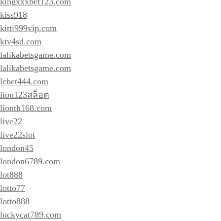
kingxxxbet123.com
kiss918
kitti999vip.com
ktv4sd.com
lalikabetsgame.com
lalikabetsgame.com
lcbet444.com
lion123สล็อต
lionth168.com
live22
live22slot
london45
london6789.com
lot888
lotto77
lotto888
luckycat789.com