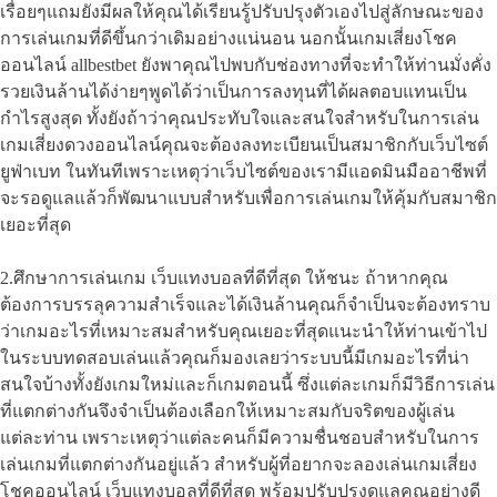
เรื่อยๆแถมยังมีผลให้คุณได้เรียนรู้ปรับปรุงตัวเองไปสู่ลักษณะของ
การเล่นเกมที่ดีขึ้นกว่าเดิมอย่างแน่นอน นอกนั้นเกมเสี่ยงโชค
ออนไลน์ allbestbet ยังพาคุณไปพบกับช่องทางที่จะทำให้ท่านมั่งคั่ง
รวยเงินล้านได้ง่ายๆพูดได้ว่าเป็นการลงทุนที่ได้ผลตอบแทนเป็น
กำไรสูงสุด ทั้งยังถ้าว่าคุณประทับใจและสนใจสำหรับในการเล่น
เกมเสี่ยงดวงออนไลน์คุณจะต้องลงทะเบียนเป็นสมาชิกกับเว็บไซต์
ยูฟ่าเบท ในทันทีเพราะเหตุว่าเว็บไซต์ของเรามีแอดมินมืออาชีพที่
จะรอดูแลแล้วก็พัฒนาแบบสำหรับเพื่อการเล่นเกมให้คุ้มกับสมาชิก
เยอะที่สุด
2.ศึกษาการเล่นเกม เว็บแทงบอลที่ดีที่สุด ให้ชนะ ถ้าหากคุณ
ต้องการบรรลุความสำเร็จและได้เงินล้านคุณก็จำเป็นจะต้องทราบ
ว่าเกมอะไรที่เหมาะสมสำหรับคุณเยอะที่สุดแนะนำให้ท่านเข้าไป
ในระบบทดสอบเล่นแล้วคุณก็มองเลยว่าระบบนี้มีเกมอะไรที่น่า
สนใจบ้างทั้งยังเกมใหม่และก็เกมตอนนี้ ซึ่งแต่ละเกมก็มีวิธีการเล่น
ที่แตกต่างกันจึงจำเป็นต้องเลือกให้เหมาะสมกับจริตของผู้เล่น
แต่ละท่าน เพราะเหตุว่าแต่ละคนก็มีความชื่นชอบสำหรับในการ
เล่นเกมที่แตกต่างกันอยู่แล้ว สำหรับผู้ที่อยากจะลองเล่นเกมเสี่ยง
โชคออนไลน์ เว็บแทงบอลที่ดีที่สุด พร้อมปรับปรุงดูแลคุณอย่างดี