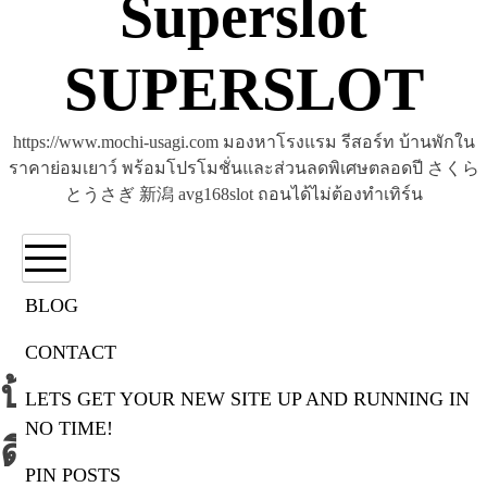
Superslot
SUPERSLOT
https://www.mochi-usagi.com มองหาโรงแรม รีสอร์ท บ้านพักใน
ราคาย่อมเยาว์ พร้อมโปรโมชั่นและส่วนลดพิเศษตลอดปี さくら
とうさぎ 新潟 avg168slot ถอนได้ไม่ต้องทำเทิร์น
BLOG
CONTACT
ป้ายกำกับ:
แทงบอลเว็บไหน
LETS GET YOUR NEW SITE UP AND RUNNING IN
NO TIME!
ดี
PIN POSTS