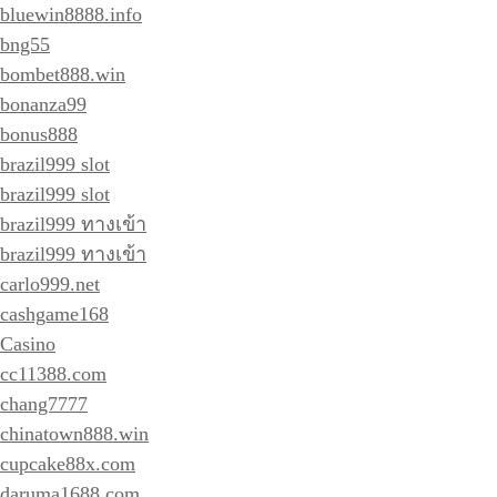
bluewin8888.info
bng55
bombet888.win
bonanza99
bonus888
brazil999 slot
brazil999 slot
brazil999 ทางเข้า
brazil999 ทางเข้า
carlo999.net
cashgame168
Casino
cc11388.com
chang7777
chinatown888.win
cupcake88x.com
daruma1688.com