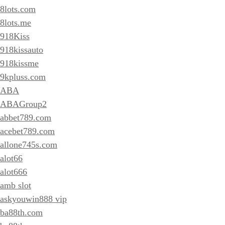
8lots.com
8lots.me
918Kiss
918kissauto
918kissme
9kpluss.com
ABA
ABAGroup2
abbet789.com
acebet789.com
allone745s.com
alot66
alot666
amb slot
askyouwin888 vip
ba88th.com