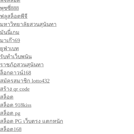
พุซซี่888
ฟลูสล็อตพีจี
มหาวิทยาลัยสวนสุนันทา
มันนี่เกม
มาเก๊า69
ยูฟ่าเบท
รับทำเว็บพนัน
ราชภัฏสวนสุนันทา
ล็อกดาวน์168
สมัครสมาชิก lotto432
สร้าง qr code
สล็อต
สล็อต 918kiss
สล็อต pg
สล็อต PG เว็บตรง แตกหนัก
สล็อต168