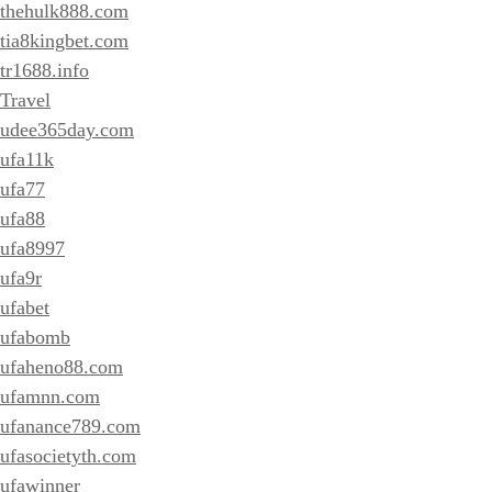
thehulk888.com
tia8kingbet.com
tr1688.info
Travel
udee365day.com
ufa11k
ufa77
ufa88
ufa8997
ufa9r
ufabet
ufabomb
ufaheno88.com
ufamnn.com
ufanance789.com
ufasocietyth.com
ufawinner