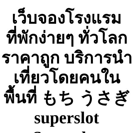
Skip
to
เว็บจองโรงแรม
content
ที่พักง่ายๆ ทั่วโลก
ราคาถูก บริการนำ
เที่ยวโดยคนใน
พื้นที่ もち うさぎ
superslot