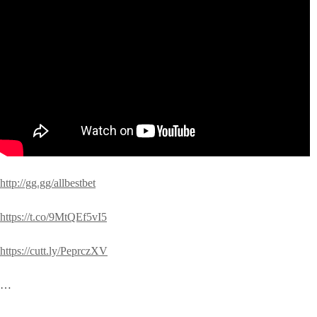
http://gg.gg/allbestbet
https://t.co/9MtQEf5vI5
https://cutt.ly/PeprczXV
…