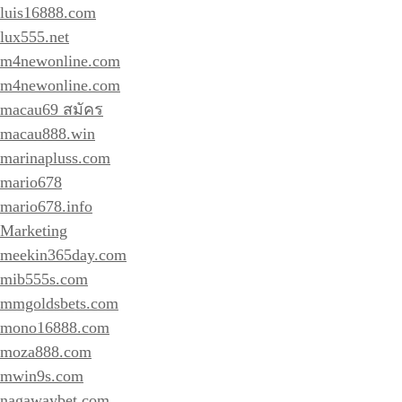
luis16888.com
lux555.net
m4newonline.com
m4newonline.com
macau69 สมัคร
macau888.win
marinapluss.com
mario678
mario678.info
Marketing
meekin365day.com
mib555s.com
mmgoldsbets.com
mono16888.com
moza888.com
mwin9s.com
nagawaybet.com