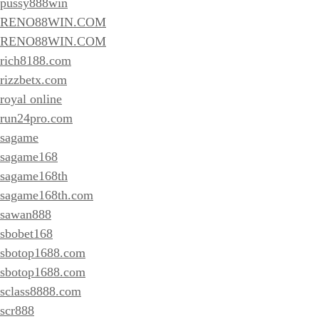
pussy888win
RENO88WIN.COM
RENO88WIN.COM
rich8188.com
rizzbetx.com
royal online
run24pro.com
sagame
sagame168
sagame168th
sagame168th.com
sawan888
sbobet168
sbotop1688.com
sbotop1688.com
sclass8888.com
scr888