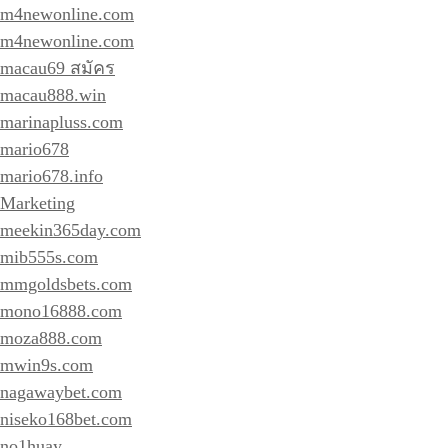
m4newonline.com
m4newonline.com
macau69 สมัคร
macau888.win
marinapluss.com
mario678
mario678.info
Marketing
meekin365day.com
mib555s.com
mmgoldsbets.com
mono16888.com
moza888.com
mwin9s.com
nagawaybet.com
niseko168bet.com
no1huay