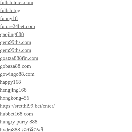
fullsloteiei.com
fullslotpg
funny18
future24bet.com
gaojing888
gem99ths.com
gem99ths.com
goatza888fin.com
gobaza88.com
gowingo88.com
happy168
hengjing168
hongkong456
https://sretthi99.bet/enter/
hubbet168.com
hungry purry 888
hydra888 เครดิตฟรี