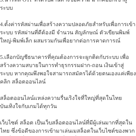
ระบบ
4.ตั้งค่ารหัสผ่านเพื่อสร้างความปลอดภัยสำหรับเพื่อการเข้า
ระบบ รหัสผ่านที่ดีต้องมี จำนวน สัญลักษณ์ ตัวเขียนพิมพ์
ใหญ่-พิมพ์เล็ก ผสมรวมกันเพื่อยากต่อการคาดการณ์
5.เลือกบัญชีธนาคารที่คุณต้องการจะผูกติดกับระบบ เพื่อ
สร้างความสบายในการทำธุรกรรมฝาก-ถอน เงินเข้าสู่
ระบบ หากคุณพึงพอใจสามารถสมัครได้ด้วยตนเองแค่เพียง
คลิก สล็อตออนไลน์
สล็อตออนไลน์แหล่งความรื่นเริงใจที่ใหญ่ที่สุดในไทย
บันเทิงใจกับเกมได้ทุกวัน
เว็บไซต์ สล็อต เป็นเว็บสล็อตออนไลน์ที่มีผู้เล่นมากที่สุดใน
ไทย ซึ่งข้อดีของการเข้ามาเล่นเมสล็อตในเว็บไซต์ของพวก