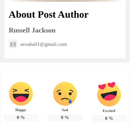
About Post Author
Russell Jackson
seoaba01@gmail.com
Happy
Sad
Excited
0
%
0
%
0
%