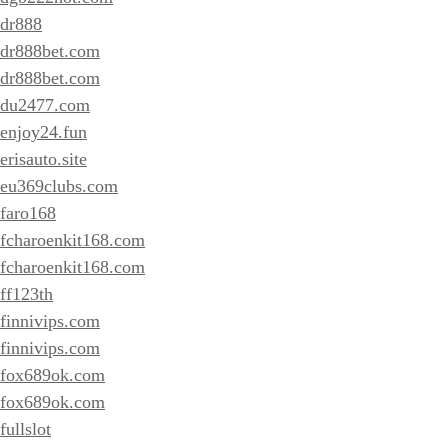
dr888
dr888bet.com
dr888bet.com
du2477.com
enjoy24.fun
erisauto.site
eu369clubs.com
faro168
fcharoenkit168.com
fcharoenkit168.com
ff123th
finnivips.com
finnivips.com
fox689ok.com
fox689ok.com
fullslot