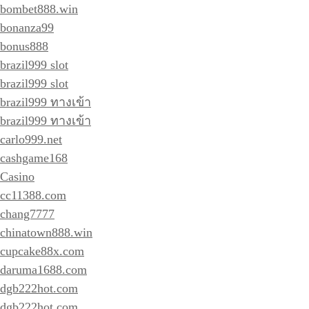
bombet888.win
bonanza99
bonus888
brazil999 slot
brazil999 slot
brazil999 ทางเข้า
brazil999 ทางเข้า
carlo999.net
cashgame168
Casino
cc11388.com
chang7777
chinatown888.win
cupcake88x.com
daruma1688.com
dgb222hot.com
dgb222hot.com