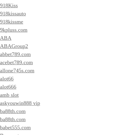
918Kiss
918kissauto
918kissme
9kpluss.com
ABA
ABAGroup2
abbet789.com
acebet789.com
allone745s.com
alot66
alot666
amb slot
askyouwin888 vip
ba88th.com
ba88th.com
babet555.com