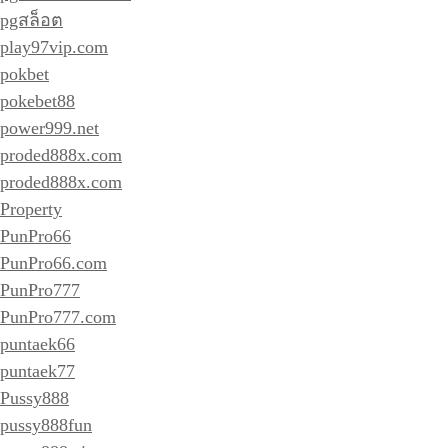
pgสล็อต
play97vip.com
pokbet
pokebet88
power999.net
proded888x.com
proded888x.com
Property
PunPro66
PunPro66.com
PunPro777
PunPro777.com
puntaek66
puntaek77
Pussy888
pussy888fun