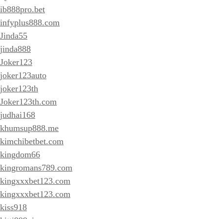
ib888pro.bet
infyplus888.com
Jinda55
jinda888
Joker123
joker123auto
joker123th
Joker123th.com
judhai168
khumsup888.me
kimchibetbet.com
kingdom66
kingromans789.com
kingxxxbet123.com
kingxxxbet123.com
kiss918