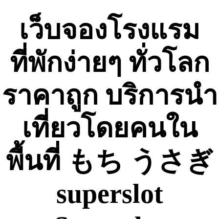
Skip
to
เว็บจองโรงแรม
content
ที่พักง่ายๆ ทั่วโลก
ราคาถูก บริการนำ
เที่ยวโดยคนใน
พื้นที่ もち うさぎ
superslot