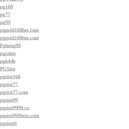
pg168
pg77
pg99
pggold168bet.com
pggold168bet.com
Pgheng99
pgjoker
pgk44b
PGSlot
pgslot168
pgslot77
pgslot77.com
pgslot99
pgslot9999.co
pgslot999bets.com
pgslotth