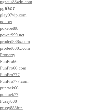
pgzeus88win.com
pgสล็อต
play97vip.com
pokbet
pokebet88
power999.net
proded888x.com
proded888x.com
Property
PunPro66
PunPro66.com
PunPro777
PunPro777.com
puntaek66
puntaek77
Pussy888
pussy888fun