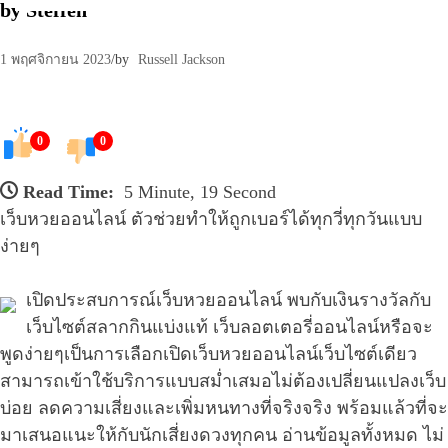
by Steffen
1 พฤศจิกายน 2023
/
by
Russell Jackson
0
0
Read Time:
5 Minute, 19 Second
เว็บหวยออนไลน์ ตัวช่วยทำให้ถูกเบอร์ได้ทุกวี่ทุกวันแบบ
ง่ายๆ
เปิดประสบการณ์เว็บหวยออนไลน์ พบกับเงินรางวัลกับ
เว็บไซต์สลากกินแบ่งแท้ เว็บลอตเตอรี่ออนไลน์หรือจะ
พูดง่ายๆเป็นการเลือกเปิดเว็บหวยออนไลน์เว็บไซต์เดียว
สามารถเข้าใช้บริการแบบสม่ำเสมอไม่ต้องเปลี่ยนแปลงเว็บ
บ่อย ลดความเสี่ยงและเพิ่มหนทางที่จริงจริง พร้อมแล้วที่จะ
มาเสนอแนะให้กับนักเสี่ยงดวงทุกคน อ่านข้อมูลทั้งหมด ไม่