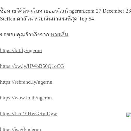
ซื้อหวยใต้ดิน เว็บหวยออนไลน์ ngernn.com 27 December 23
Steffen คาสิโน หวยเงินมาแรงที่สุด Top 54
ขอขอบคุณอ้างอิงจาก
หวยเงิน
https://bit.ly/ngernn
https://ow.ly/HWoB50Q1oCG
https://rebrand.ly/ngernn
https://wow.in.th/ngernn
https://t.co/YHwGRplDgw
https://is.gd/ngernn