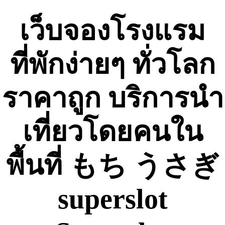
Skip
to
เว็บจองโรงแรม
content
ที่พักง่ายๆ ทั่วโลก
ราคาถูก บริการนำ
เที่ยวโดยคนใน
พื้นที่ もち うさぎ
superslot