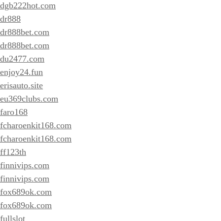
dgb222hot.com
dr888
dr888bet.com
dr888bet.com
du2477.com
enjoy24.fun
erisauto.site
eu369clubs.com
faro168
fcharoenkit168.com
fcharoenkit168.com
ff123th
finnivips.com
finnivips.com
fox689ok.com
fox689ok.com
fullslot