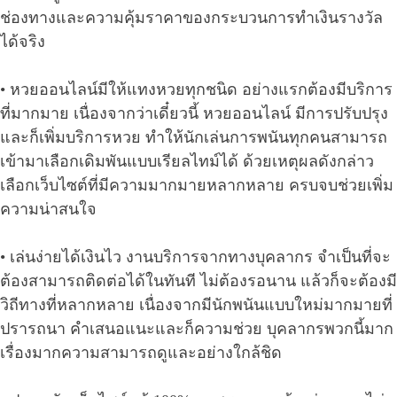
ช่องทางและความคุ้มราคาของกระบวนการทำเงินรางวัล
ได้จริง
• หวยออนไลน์มีให้แทงหวยทุกชนิด อย่างแรกต้องมีบริการ
ที่มากมาย เนื่องจากว่าเดี๋ยวนี้ หวยออนไลน์ มีการปรับปรุง
และก็เพิ่มบริการหวย ทำให้นักเล่นการพนันทุกคนสามารถ
เข้ามาเลือกเดิมพันแบบเรียลไทม์ได้ ด้วยเหตุผลดังกล่าว
เลือกเว็บไซต์ที่มีความมากมายหลากหลาย ครบจบช่วยเพิ่ม
ความน่าสนใจ
• เล่นง่ายได้เงินไว งานบริการจากทางบุคลากร จำเป็นที่จะ
ต้องสามารถติดต่อได้ในทันที ไม่ต้องรอนาน แล้วก็จะต้องมี
วิถีทางที่หลากหลาย เนื่องจากมีนักพนันแบบใหม่มากมายที่
ปรารถนา คำเสนอแนะและก็ความช่วย บุคลากรพวกนี้มาก
เรื่องมากความสามารถดูและอย่างใกล้ชิด