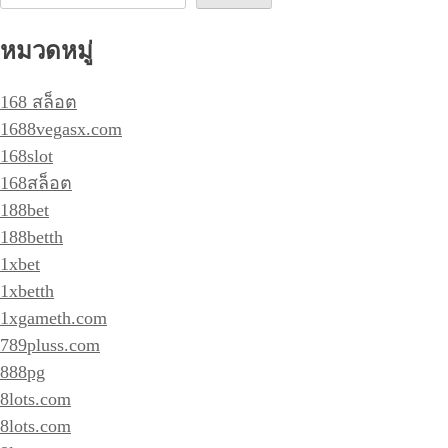
เ
สำหรับ:
รื่
หมวดหมู่
อ
ง
168 สล็อต
1688vegasx.com
168slot
168สล็อต
188bet
188betth
1xbet
1xbetth
1xgameth.com
789pluss.com
888pg
8lots.com
8lots.com