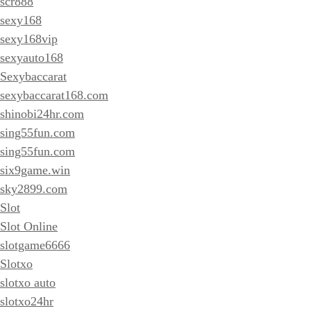
scr888
sexy168
sexy168vip
sexyauto168
Sexybaccarat
sexybaccarat168.com
shinobi24hr.com
sing55fun.com
sing55fun.com
six9game.win
sky2899.com
Slot
Slot Online
slotgame6666
Slotxo
slotxo auto
slotxo24hr