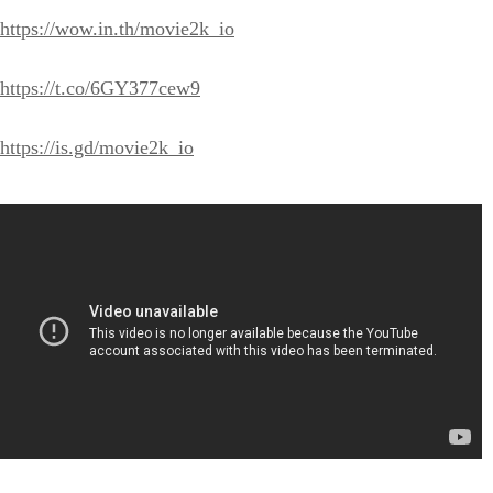
https://wow.in.th/movie2k_io
https://t.co/6GY377cew9
https://is.gd/movie2k_io