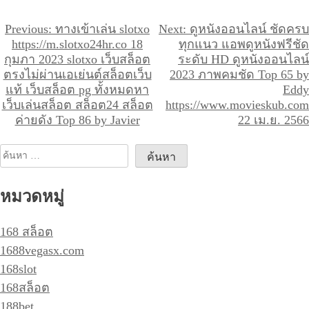
แ
Previous:
ทางเข้าเล่น slotxo
Next:
ดูหนังออนไลน์ ชัดครบ
https://m.slotxo24hr.co 18
ทุกแนว แอพดูหนังฟรีชัด
น
กุมภา 2023 slotxo เว็บสล็อต
ระดับ HD ดูหนังออนไลน์
ะ
ตรงไม่ผ่านเอเย่นต์สล็อตเว็บ
2023 ภาพคมชัด Top 65 by
แท้ เว็บสล็อต pg ทั้งหมดหา
Eddy
แ
เว็บเล่นสล็อต สล็อต24 สล็อต
https://www.movieskub.com
น
ค่ายดัง Top 86 by Javier
22 เม.ย. 2566
ว
เ
ค้นหา
รื่
สำหรับ:
อ
หมวดหมู่
ง
168 สล็อต
1688vegasx.com
168slot
168สล็อต
188bet