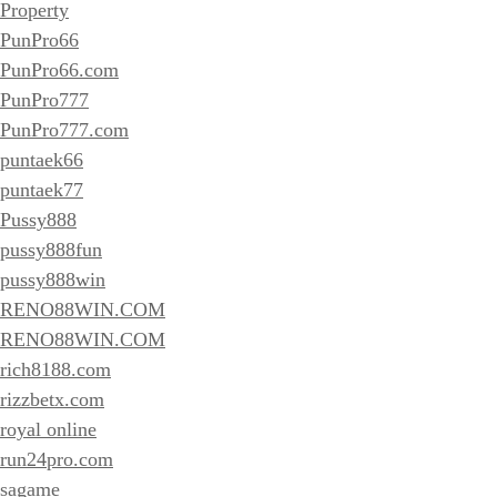
Property
PunPro66
PunPro66.com
PunPro777
PunPro777.com
puntaek66
puntaek77
Pussy888
pussy888fun
pussy888win
RENO88WIN.COM
RENO88WIN.COM
rich8188.com
rizzbetx.com
royal online
run24pro.com
sagame