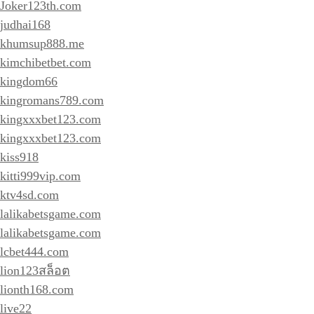
Joker123th.com
judhai168
khumsup888.me
kimchibetbet.com
kingdom66
kingromans789.com
kingxxxbet123.com
kingxxxbet123.com
kiss918
kitti999vip.com
ktv4sd.com
lalikabetsgame.com
lalikabetsgame.com
lcbet444.com
lion123สล็อต
lionth168.com
live22