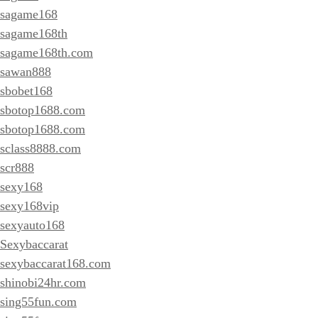
sagame168
sagame168th
sagame168th.com
sawan888
sbobet168
sbotop1688.com
sbotop1688.com
sclass8888.com
scr888
sexy168
sexy168vip
sexyauto168
Sexybaccarat
sexybaccarat168.com
shinobi24hr.com
sing55fun.com