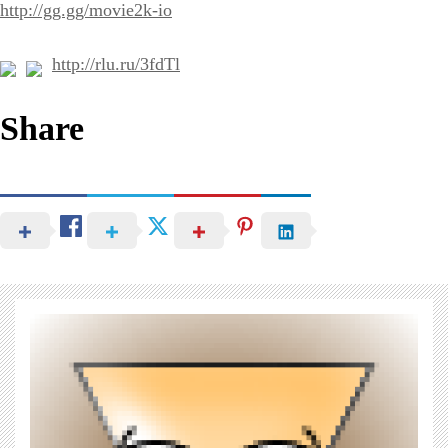
http://gg.gg/movie2k-io
http://rlu.ru/3fdTl
Share