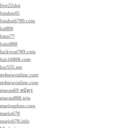
live22slot
london45
london6789.com
lot888
lotto77
lotto888
luckycat789.com
luis16888.com
lux555.net
m4newonline.com
m4newonline.com
macau69 สมัคร
macau888.win
marinapluss.com
mario678
mario678.info