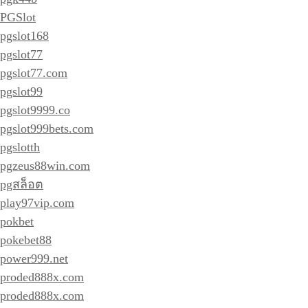
PGSlot
pgslot168
pgslot77
pgslot77.com
pgslot99
pgslot9999.co
pgslot999bets.com
pgslotth
pgzeus88win.com
pgสล็อต
play97vip.com
pokbet
pokebet88
power999.net
proded888x.com
proded888x.com