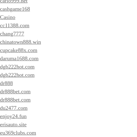
carlo999.net
cashgame168
Casino
cc11388.com
chang7777
chinatown888.win
cupcake88x.com
daruma1688.com
dgb222hot.com
dgb222hot.com
dr888
dr888bet.com
dr888bet.com
du2477.com
enjoy24.fun
erisauto.site
eu369clubs.com