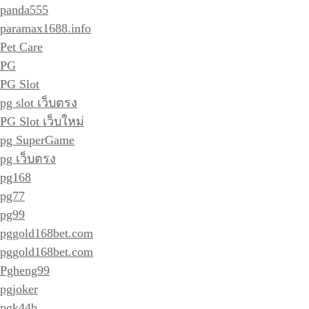
panda555
paramax1688.info
Pet Care
PG
PG Slot
pg slot เว็บตรง
PG Slot เว็บใหม่
pg SuperGame
pg เว็บตรง
pg168
pg77
pg99
pggold168bet.com
pggold168bet.com
Pgheng99
pgjoker
pgk44b