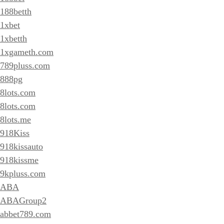
188betth
1xbet
1xbetth
1xgameth.com
789pluss.com
888pg
8lots.com
8lots.com
8lots.me
918Kiss
918kissauto
918kissme
9kpluss.com
ABA
ABAGroup2
abbet789.com