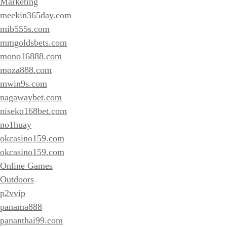
Marketing
meekin365day.com
mib555s.com
mmgoldsbets.com
mono16888.com
moza888.com
mwin9s.com
nagawaybet.com
niseko168bet.com
no1huay
okcasino159.com
okcasino159.com
Online Games
Outdoors
p2vvip
panama888
pananthai99.com