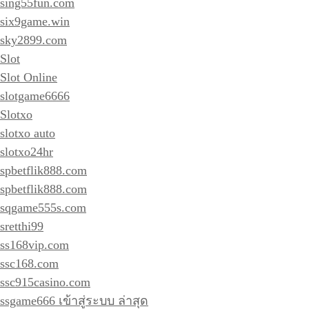
sing55fun.com
six9game.win
sky2899.com
Slot
Slot Online
slotgame6666
Slotxo
slotxo auto
slotxo24hr
spbetflik888.com
spbetflik888.com
sqgame555s.com
sretthi99
ss168vip.com
ssc168.com
ssc915casino.com
ssgame666 เข้าสู่ระบบ ล่าสุด