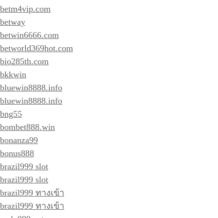
betm4vip.com
betway
betwin6666.com
betworld369hot.com
bio285th.com
bkkwin
bluewin8888.info
bluewin8888.info
bng55
bombet888.win
bonanza99
bonus888
brazil999 slot
brazil999 slot
brazil999 ทางเข้า
brazil999 ทางเข้า