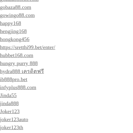
gobaza88.com
gowingo88.com
happy168
hengjing168
hongkong456
https://sretthi99.bet/enter/
hubbet168.com
hungry purry 888
hydra888 เครดิตฟรี
ib888pro.bet
infyplus888.com
Jinda55
jinda888
Joker123
joker123auto
joker123th