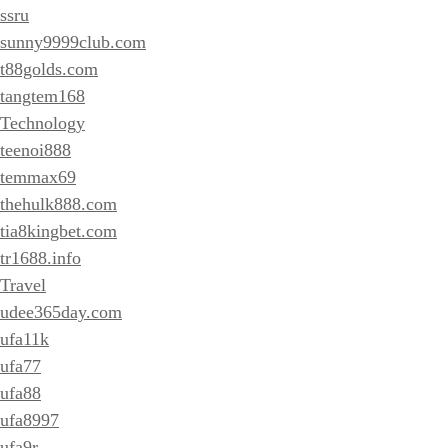
ssru
sunny9999club.com
t88golds.com
tangtem168
Technology
teenoi888
temmax69
thehulk888.com
tia8kingbet.com
tr1688.info
Travel
udee365day.com
ufa11k
ufa77
ufa88
ufa8997
ufa9r