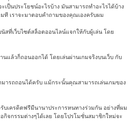
ี้จะเป็นประโยชน์อะไรบ้าง มันสามารถทำอะไรได้บ้าง
็ตามที เราจะมาตอบคำถามของคุณเองครับผม
นัสที่เว็บไซต์สล็อตออนไลน์แจกให้กับผู้เล่น โดย
านแล้วก็ถอนออกได้ โดยเล่นผ่านเกมจริงบนเว็บ กับ
่สามารถถอนได้ครับ แม้กระนั้นคุณสามารถเล่นเกมของ
างรับเครดิตฟรีมีนานาประการหนทางร่วมกัน อย่างที่ผม
ือกิจกรรมต่างๆได้เลย โดยโปรโมชั่นสมาชิกใหม่จะ