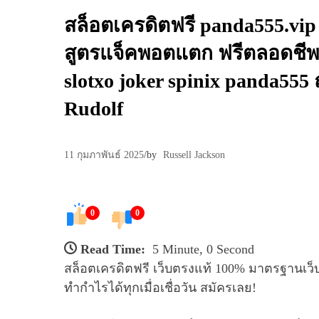
สล็อตเครดิตฟรี panda555.vip 
สูตรแจ็คพอตแตก ฟรีตลอดชีพ 
slotxo joker spinix panda555
Rudolf
11 กุมภาพันธ์ 2025
/
by
Russell Jackson
0
0
Read Time:
5 Minute, 0 Second
สล็อตเครดิตฟรี เว็บตรงแท้ 100% มาตรฐานเว็
ทำกำไรได้ทุกเมื่อเชื่อวัน สมัครเลย!