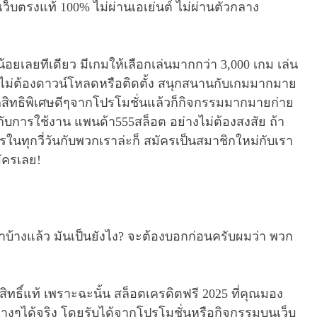
็บตรงแท้ 100% ไม่ผ่านเอเย่นต์ ไม่ผ่านตัวกลาง
อยเลยทีเดียว มีเกมให้เลือกเล่นมากกว่า 3,000 เกม เล่น
 ไม่ต้องดาวน์โหลดหรือติดตั้ง สนุกสนานกับเกมมากมาย
ุกสิทธิพิเศษดีๆจากโปรโมชั่นแล้วก็กิจกรรมมากมายก่าย
ับการใช้งาน แพนด้า555สล็อต อย่างไม่ต้องสงสัย ถ้า
ทุกวี่วันกับพวกเราล่ะก็ สมัครเป็นสมาชิกใหม่กับเรา
ัครเลย!
บ้างแล้ว มันเป็นยังไง? จะต้องบอกก่อนครับผมว่า พวก
ขสิทธิ์แท้ เพราะฉะนั้น สล็อตเครดิตฟรี 2025 ที่คุณมอง
ต่างๆได้จริง โดยรับได้จากโปรโมชั่นหรือกิจกรรมบนเว็บ