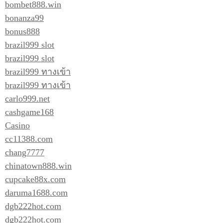
bombet888.win
bonanza99
bonus888
brazil999 slot
brazil999 slot
brazil999 ทางเข้า
brazil999 ทางเข้า
carlo999.net
cashgame168
Casino
cc11388.com
chang7777
chinatown888.win
cupcake88x.com
daruma1688.com
dgb222hot.com
dgb222hot.com