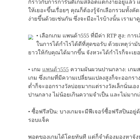
ก็ราวกับการการันตีเกมสล็อตแตกง่ายอยู่แล้ว แ
ให้เยอะขึ้นเรื่อยๆ คุณก็ต้องรู้จักเลือกรวมทั้
ง่ายขึ้นด้วยเช่นกัน ซึ่งจะมีอะไรบ้างนั้น เรามา
• เลือกเกม แพนด้า555 ที่มีค่า RTP สูง: การเ
ในการได้กำไรได้ดีที่สุดขอรับ ด้วยเหตุว่าม
ยาวให้กับคุณได้มากขึ้น จังหวะได้กำไรก็จะเยอ
• เกม
แพนด้า555
ความผันผวนปานกลาง: เกมส
เกม ซึ่งเกมที่มีความเปลี่ยนแปลงสูงก็จะออกรา
ต่ำก็จะออกรางวัลบ่อยมากแต่รางวัลเล็กนั่นเอง
ปานกลาง ไม่น้อยเกินความจำเป็น และไม่มากเ
• ซื้อฟรีสปิน: บางเกมจะมีฟีเจอร์ซื้อฟรีสปินอยู
รอบแจ็ค
พอตของเกมได้โดยทันที แต่ก็จำต้องมองหาจัง