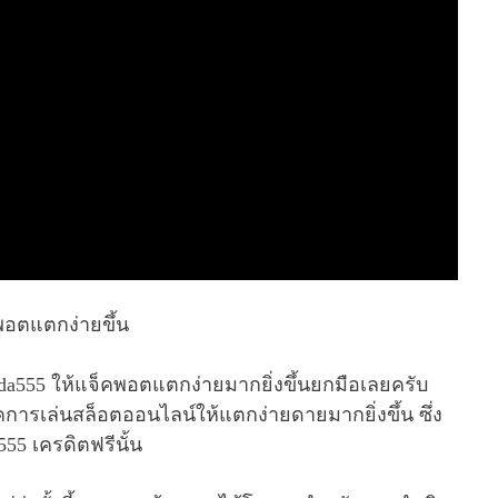
พอตแตกง่ายขึ้น
nda555 ให้แจ็คพอตแตกง่ายมากยิ่งขึ้นยกมือเลยครับ
การเล่นสล็อตออนไลน์ให้แตกง่ายดายมากยิ่งขึ้น ซึ่ง
55 เครดิตฟรีนั้น