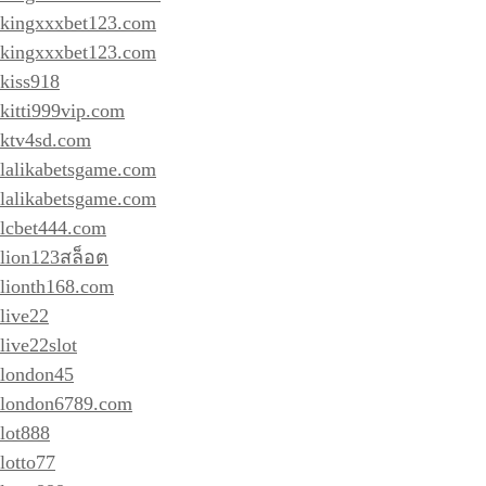
kingxxxbet123.com
kingxxxbet123.com
kiss918
kitti999vip.com
ktv4sd.com
lalikabetsgame.com
lalikabetsgame.com
lcbet444.com
lion123สล็อต
lionth168.com
live22
live22slot
london45
london6789.com
lot888
lotto77