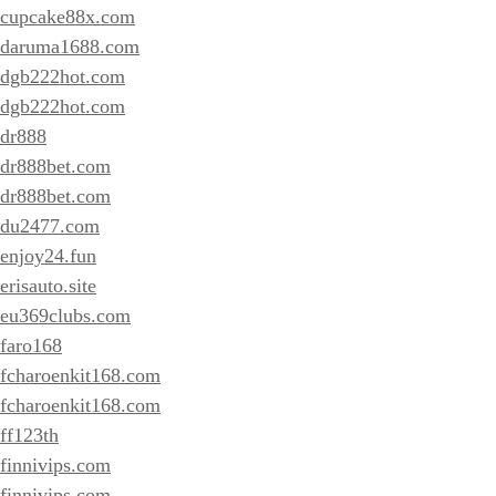
cupcake88x.com
daruma1688.com
dgb222hot.com
dgb222hot.com
dr888
dr888bet.com
dr888bet.com
du2477.com
enjoy24.fun
erisauto.site
eu369clubs.com
faro168
fcharoenkit168.com
fcharoenkit168.com
ff123th
finnivips.com
finnivips.com