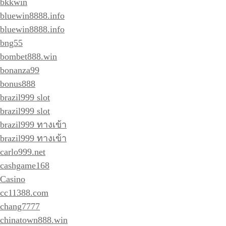
bkkwin
bluewin8888.info
bluewin8888.info
bng55
bombet888.win
bonanza99
bonus888
brazil999 slot
brazil999 slot
brazil999 ทางเข้า
brazil999 ทางเข้า
carlo999.net
cashgame168
Casino
cc11388.com
chang7777
chinatown888.win