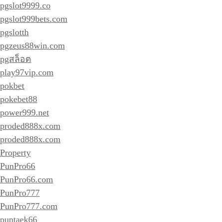
pgslot9999.co
pgslot999bets.com
pgslotth
pgzeus88win.com
pgสล็อต
play97vip.com
pokbet
pokebet88
power999.net
proded888x.com
proded888x.com
Property
PunPro66
PunPro66.com
PunPro777
PunPro777.com
puntaek66