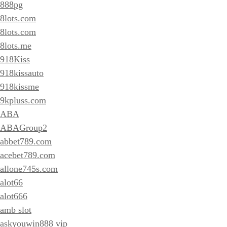
888pg
8lots.com
8lots.com
8lots.me
918Kiss
918kissauto
918kissme
9kpluss.com
ABA
ABAGroup2
abbet789.com
acebet789.com
allone745s.com
alot66
alot666
amb slot
askyouwin888 vip