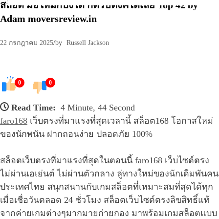
สล็อต มือใหม่ก็ปังได้ กดรับตังค์ได้เลย Top 42 by
Adam moversreview.in
22 กรกฎาคม 2025
/
by
Russell Jackson
0
0
Read Time:
4 Minute, 44 Second
faro168
เว็บตรงที่มาแรงที่สุดเวลานี้ สล็อต168 โอกาสใหม่
ของนักพนัน ฝากถอนง่าย ปลอดภัย 100%
สล็อตเว็บตรงที่มาแรงที่สุดในตอนนี้ faro168 เว็บไซต์ตรง
ไม่ผ่านเอเย่นต์ ไม่ผ่านตัวกลาง ลู่ทางใหม่ของนักเดิมพันคน
ประเทศไทย สนุกสนานกับเกมสล็อตที่เหมาะสมที่สุดได้ทุก
เมื่อเชื่อวันตลอด 24 ชั่วโมง สล็อตเว็บไซต์ตรงลิขสิทธิ์แท้
จากค่ายเกมต่างๆมากมายก่ายกอง มาพร้อมเกมสล็อตแบบ