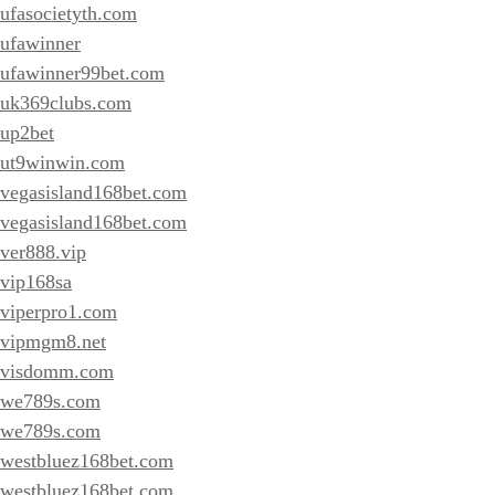
ufasocietyth.com
ufawinner
ufawinner99bet.com
uk369clubs.com
up2bet
ut9winwin.com
vegasisland168bet.com
vegasisland168bet.com
ver888.vip
vip168sa
viperpro1.com
vipmgm8.net
visdomm.com
we789s.com
we789s.com
westbluez168bet.com
westbluez168bet.com