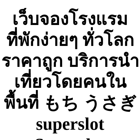
Skip
to
เว็บจองโรงแรม
content
ที่พักง่ายๆ ทั่วโลก
ราคาถูก บริการนำ
เที่ยวโดยคนใน
พื้นที่ もち うさぎ
superslot