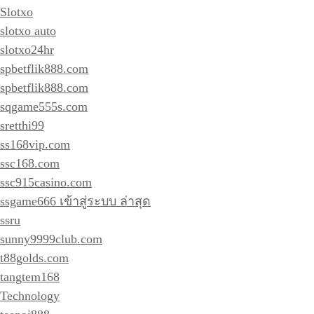
Slotxo
slotxo auto
slotxo24hr
spbetflik888.com
spbetflik888.com
sqgame555s.com
sretthi99
ss168vip.com
ssc168.com
ssc915casino.com
ssgame666 เข้าสู่ระบบ ล่าสุด
ssru
sunny9999club.com
t88golds.com
tangtem168
Technology