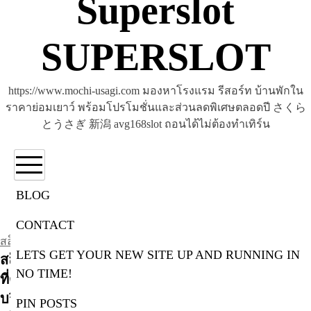
Superslot
SUPERSLOT
https://www.mochi-usagi.com มองหาโรงแรม รีสอร์ท บ้านพักใน
ราคาย่อมเยาว์ พร้อมโปรโมชั่นและส่วนลดพิเศษตลอดปี さくら
とうさぎ 新潟 avg168slot ถอนได้ไม่ต้องทำเทิร์น
BLOG
CONTACT
สล็อต168
LETS GET YOUR NEW SITE UP AND RUNNING IN
สล็อต 17 JUL 2025 สล็อต ตอบโจทย์ทุกความต้องการ
NO TIME!
ที่ดีที่สุด โปรทุกน้อย แจก 200 แอดมินมืออาชีพ
บริการแบบ VVIP บาคาร่า แทงบอล สล็อต ยิงปลา
PIN POSTS