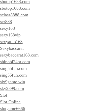
sbotop1688.com
sbotop1688.com
sclass8888.com
scr888
sexy168
sexy168vip
sexyauto168
Sexybaccarat
sexybaccarat168.com
shinobi24hr.com
sing55fun.com
sing55fun.com
six9game.win
sky2899.com
Slot
Slot Online
slotgame6666