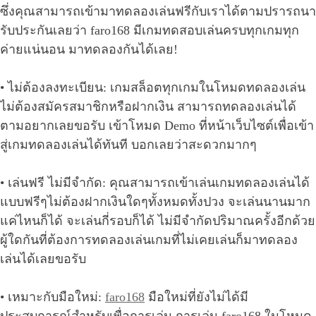
ซึ่งคุณสามารถเข้ามาทดลองเล่นฟรีกับเราได้ตามปรารถนา
รับประกันเลยว่า faro168 มีเกมทดสอบเล่นครบทุกเกมทุก
ค่ายแน่นอน มาทดลองกันได้เลย!
• ไม่ต้องลงทะเบียน: เกมสล็อตทุกเกมในโหมดทดลองเล่น
ไม่ต้องสมัครสมาชิกหรือฝากเงิน สามารถทดลองเล่นได้
ตามอยากเลยขอรับ เข้าโหมด Demo ที่หน้าเว็บไซต์เพื่อเข้า
สู่เกมทดลองเล่นได้ทันที บอกเลยว่าสะดวกมากๆ
• เล่นฟรี ไม่มีจำกัด: คุณสามารถเข้าเล่นเกมทดลองเล่นได้
แบบฟรีๆไม่ต้องฝากเงินใดๆทั้งหมดทั้งปวง จะเล่นนานมาก
แค่ไหนก็ได้ จะเล่นกี่รอบก็ได้ ไม่มีจำกัดปริมาณครั้งอีกด้วย
ผู้ใดกันที่ต้องการทดลองเล่นเกมที่ไม่เคยเล่นก็มาทดลอง
เล่นได้เลยขอรับ
• เหมาะกับมือใหม่:
faro168
มือใหม่ที่ยังไม่ได้มี
ประสบการณ์สำหรับเพื่อการเล่น การเล่น faro168 ในโหมด