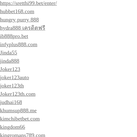
https://sretthi99.bet/enter/
hubbet168.com
hungry purry 888
hydra888 เครดิตฟรี
ib888pro.bet
infyplus888.com
Jinda55
jinda888
Joker123
joker123auto
joker123th
Joker123th.com
judhai168
khumsup888.me
kimchibetbet.com
kingdom66
kingromans789.com