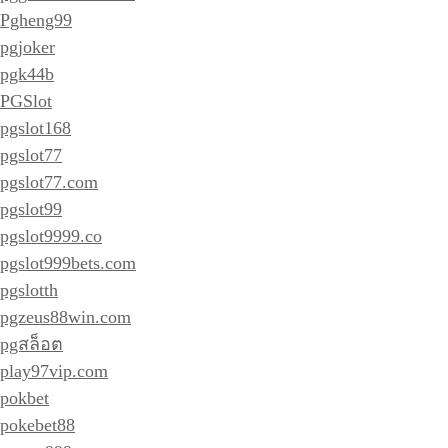
Pgheng99
pgjoker
pgk44b
PGSlot
pgslot168
pgslot77
pgslot77.com
pgslot99
pgslot9999.co
pgslot999bets.com
pgslotth
pgzeus88win.com
pgสล็อต
play97vip.com
pokbet
pokebet88