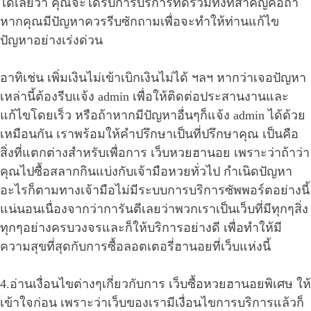
ได้เลยว่า คุณจะได้รับการบริการที่ดีรวมทั้งที่สำคัญคือถ้า
หากคุณมีปัญหาควรรีบซักถามเพื่อจะทำให้ท่านแก้ไข
ปัญหาอย่างเร่งด่วน
อาทิเช่น เพิ่มเงินไม่เข้าเบิกเงินไม่ได้ ฯลฯ หากว่าเจอปัญหา
เหล่านี้ต้องรีบแจ้ง admin เพื่อให้ติดต่อประสานงานและ
แก้ไขโดยเร็ว หรือถ้าหากมีปัญหาอื่นๆก็แจ้ง admin ได้ด้วย
เหมือนกัน เราพร้อมให้คำปรึกษาเป็นที่ปรึกษาคุณ เป็นคือ
สิ่งที่แตกต่างสำหรับเพื่อการ เว็บหวยฮานอย เพราะว่าถ้าว่า
คุณไปซื้อสลากกินแบ่งกับเจ้ามือหวยทั่วไป กำเนิดปัญหา
อะไรก็ตามทางเจ้ามือไม่มีระบบการบริการซัพพอร์ตอย่างนี้
แน่นอนเนื่องจากว่าการันตีเลยว่าพวกเราเป็นเว็บที่มีทุกๆสิ่ง
ทุกๆอย่างครบวงจรและก็ให้บริการอย่างดี เพื่อทำให้มี
ความสุขที่สุดกับการซื้อลอตเตอรี่ฮานอยที่เว็บแห่งนี้
4.อ่านเงื่อนไขต่างๆเกี่ยวกับการ เว็บซื้อหวยฮานอยพิเศษ ให้
เข้าใจก่อน เพราะว่าเว็บของเรามีเงื่อนไขการบริการแล้วก็