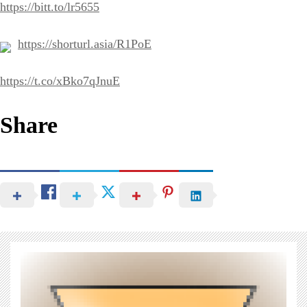
https://bitt.to/lr5655
https://shorturl.asia/R1PoE
https://t.co/xBko7qJnuE
Share