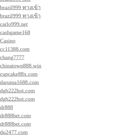
brazil999 ทางเข้า
brazil999 ทางเข้า
carlo999.net
cashgame168
Casino
cc11388.com
chang7777
chinatown888.win
cupcake88x.com
daruma1688.com
dgb222hot.com
dgb222hot.com
dr888
dr888bet.com
dr888bet.com
du2477.com