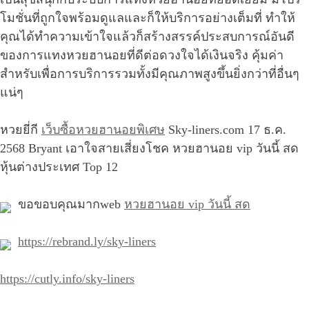
โมชั่นที่ถูกใจพร้อมดูแลและก็ให้บริการอย่างเต็มที่ ทำให้
คุณได้ทำความเข้าใจแล้วก็สร้างสรรค์ประสบการณ์อันดี
ของการแทงหวยฮานอยที่ดีต่อดวงใจได้เงินจริง คุ้มค่า
สำหรับเพื่อการบริการรวมทั้งมีคุณภาพสูงขึ้นยิ่งกว่าที่อื่นๆ
แน่ๆ
หวยยี่กี
เว็บซื้อหวยฮานอยพิเศษ
Sky-liners.com 17 ธ.ค.
2568 Bryant เอาใจสายเสี่ยงโชค หวยฮานอย vip วันนี้ สด
หุ้นต่างประเทศ Top 12
ขอขอบคุณมากweb
หวยฮานอย vip วันนี้ สด
https://rebrand.ly/sky-liners
https://cutly.info/sky-liners