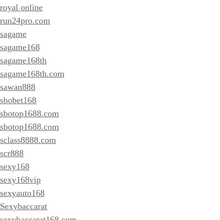
royal online
run24pro.com
sagame
sagame168
sagame168th
sagame168th.com
sawan888
sbobet168
sbotop1688.com
sbotop1688.com
sclass8888.com
scr888
sexy168
sexy168vip
sexyauto168
Sexybaccarat
sexybaccarat168.com