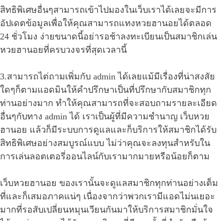
สิทธิพิเศษอื่นๆสามารถเข้าไปมองในเว็บเราได้เลยจะมีการ
อัปเดตข้อมูลเพื่อให้คุณสามารถแทงหวยฮานอยได้ตลอด
24 ชั่วโมง ง่ายขนาดนี้อย่ารอช้าลงทะเบียนเป็นสมาชิกเล่น
หวยฮานอยที่ครบวงจรที่สุดเวลานี้
3.สามารถไต่ถามเพิ่มกับ admin ได้เลยแม้มีเรื่องที่น่าสงสัย
ใดๆก็ตามแอดมินให้คำปรึกษาเป็นที่ปรึกษากับสมาชิกทุก
ท่านอย่างมาก ทำให้คุณสามารถที่จะสอบถามรายละเอียด
อื่นๆกับทาง admin ได้ เราเป็นผู้ที่มีความชำนาญ เว็บหวย
ฮานอย แล้วก็มีระบบการดูแลและก็บริการให้สมาชิกได้รับ
สิทธิพิเศษอย่างสมบูรณ์แบบ ไม่ว่าคุณจะลงทุนสำหรับใน
การเล่นลอตเตอรี่ออนไลน์กับเรามากมายหรือน้อยก็ตาม
เว็บหวยฮานอย ของเรานั้นจะดูแลสมาชิกทุกท่านอย่างเต็ม
ที่และก็เสมอภาคแน่ๆ เนื่องจากว่าพวกเรามีแอดไม่นเยอะ
มากที่รอสับเปลี่ยนหมุนเวียนกันมาให้บริการสมาชิกมั่นใจ