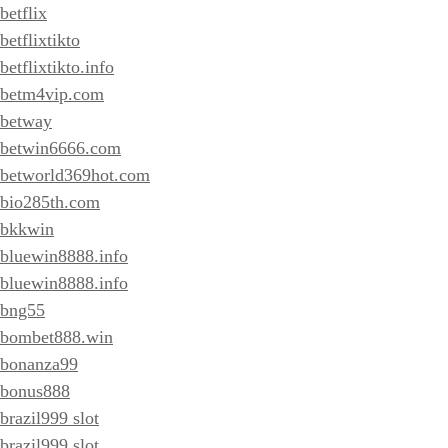
betflix
betflixtikto
betflixtikto.info
betm4vip.com
betway
betwin6666.com
betworld369hot.com
bio285th.com
bkkwin
bluewin8888.info
bluewin8888.info
bng55
bombet888.win
bonanza99
bonus888
brazil999 slot
brazil999 slot