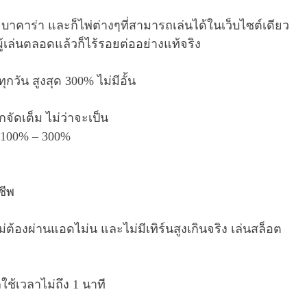
บาคาร่า และก็ไพ่ต่างๆที่สามารถเล่นได้ในเว็บไซต์เดียว
เล่นตลอดแล้วก็ไร้รอยต่ออย่างแท้จริง
กวัน สูงสุด 300% ไม่มีอั้น
กจัดเต็ม ไม่ว่าจะเป็น
ี 100% – 300%
ชีพ
่ต้องผ่านแอดไม่น และไม่มีเทิร์นสูงเกินจริง เล่นสล็อต
ช้เวลาไม่ถึง 1 นาที