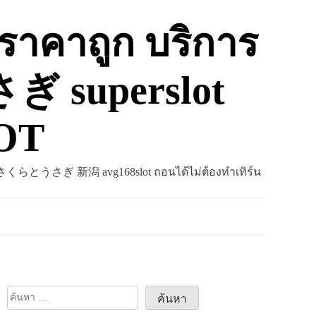
 ราคาถูก บริการ
さぎ superslot
LOT
ดปี さくらとうさぎ 新潟 avg168slot ถอนได้ไม่ต้องทำเทิร์น
ค้นหา