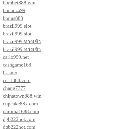
bombet888.win
bonanza99
bonus888
brazil999 slot
brazil999 slot
brazil999 ทางเข้า
brazil999 ทางเข้า
carlo999.net
cashgame168
Casino
cc11388.com
chang7777
chinatown888.win
cupcake88x.com
daruma1688.com
dgb222hot.com
dgb222hot.com