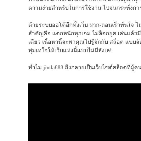
ความง่ายสำหรับในการใช้งาน ไปจนกระทั่งกา
ด้วยระบบออโต้อีกทั้งเว็บ ฝาก-ถอนเร็วทันใจ ไม่
สำคัญคือ แตกหนักทุกเกม ไม่ล็อกยูส เล่นแล้วมี
เดียว เนื้อหานี้จะพาคุณไปรู้จักกับ สล็อต แบบจ
ทุ่มเทใจให้เว็บแห่งนี้แบบไม่มีลังเล!
ทำไม jinda888 ถึงกลายเป็นเว็บไซต์สล็อตที่ผู้ค