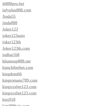
ib888pro.bet
infyplus888.com
Jinda55
jinda888
Joker123
joker123auto
joker123th
Joker123th.com
judhai168
khumsup888.me
kimchibetbet.com
kingdom66
kingromans789.com
kingxxxbet123.com
kingxxxbet123.com
kiss918
kitti999vip.com