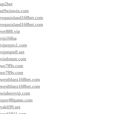
up2bet
ut9winwin.com
vegasisland168bet.com
vegasisland168bet.com
ver888.vip
vip168sa
viperpro1.com
vipmgm8.net
visdomm.com
we789s.com
we789s.com
westbluez168bet.com
westbluez168bet.com
winherovip.com
xpay88game.com
yak699.net
zeed1911.com