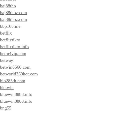
baj88thb
baj88thbz.com
baj88thbz.com
bbp168.me
betflix
betflixtikto
betflixtikto.info
betm4vip.com
betway
betwin6666.com
betworld369hot.com
bio285th.com
bkkwin
bluewin8888.info
bluewin8888.info
bng55