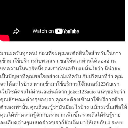
มานะครับทุกคน! ก่อนที่จะคุณจะตัดสินใจสำหรับในการ
เข้ามาใช้บริการกับพวกเรา ขอให้พวกท่านได้ลองอ่าน
บทความในพาร์ทนี้ของเราก่อนครับ ผมมั่นใจว่า นี่น่าจะ
เป็นปัญหาที่คุณพอใจอย่างแน่แท้ครับ กับปริศนาที่ว่า คุณ
จะได้อะไรบ้าง หากเข้ามาใช้บริการโจ๊กเกอร์123กับเรา
เว็บไซต์ตรงไม่ผ่านเอเย่นต์จาก joker123auto แน่ๆขอรับว่า
คุณลักษณะต่างๆของเรา คุณจะต้องเข้ามาใช้บริการด้วย
ตัวเองเท่านั้น คุณถึงจะรู้ว่ามันมีอะไรบ้าง แม้กระนั้นเพื่อให้
คุณได้ทำความรู้จักกับเรามากเพิ่มขึ้น รวมถึงได้รับรู้ราย
ละเอียดต่างๆแบบคร่าวๆเราก็จัดเต็มมาให้เลยกับ 4 ระบบ