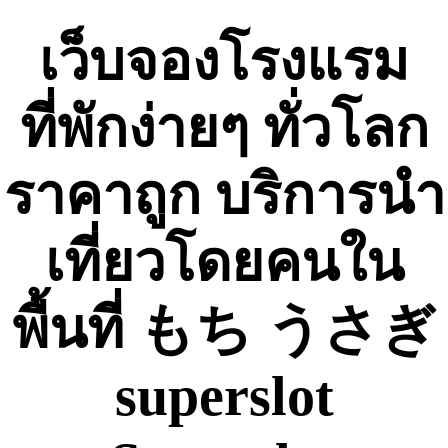
Skip
to
เว็บจองโรงแรม
content
ที่พักง่ายๆ ทั่วโลก
ราคาถูก บริการนำ
เที่ยวโดยคนใน
พื้นที่ もち うさぎ
superslot