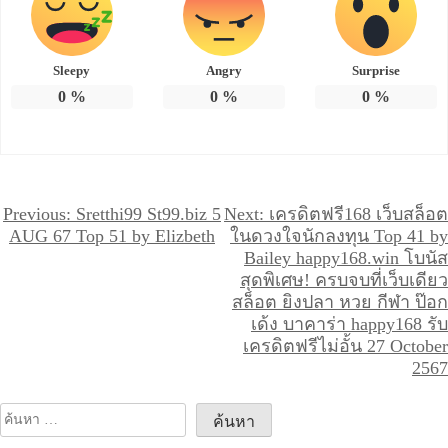
Sleepy
Angry
Surprise
0
%
0
%
0
%
แ
Previous:
Sretthi99 St99.biz 5
Next:
เครดิตฟรี168 เว็บสล็อต
AUG 67 Top 51 by Elizbeth
ในดวงใจนักลงทุน Top 41 by
น
Bailey happy168.win โบนัส
ะ
สุดพิเศษ! ครบจบที่เว็บเดียว
สล็อต ยิงปลา หวย กีฬา ป๊อก
แ
เด้ง บาคาร่า happy168 รับ
น
เครดิตฟรีไม่อั้น 27 October
ว
2567
เ
ค้นหา
รื่