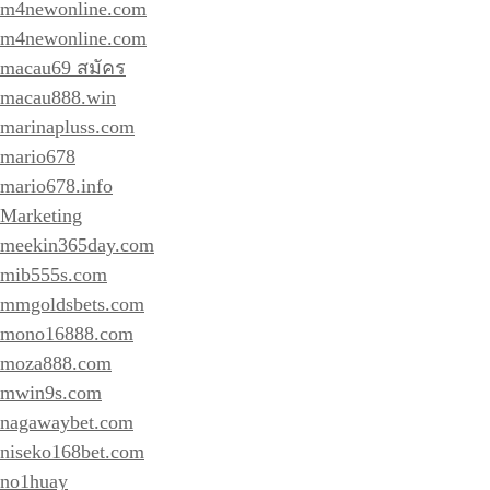
m4newonline.com
m4newonline.com
macau69 สมัคร
macau888.win
marinapluss.com
mario678
mario678.info
Marketing
meekin365day.com
mib555s.com
mmgoldsbets.com
mono16888.com
moza888.com
mwin9s.com
nagawaybet.com
niseko168bet.com
no1huay