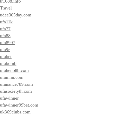
tr1688.info
Travel
udee365day.com
ufa11k
ufa77
ufa88
ufa8997
ufa9r
ufabet
ufabomb
ufaheno88.com
ufamnn.com
ufanance789.com
ufasocietyth.com
ufawinner
ufawinner99bet.com
uk369clubs.com