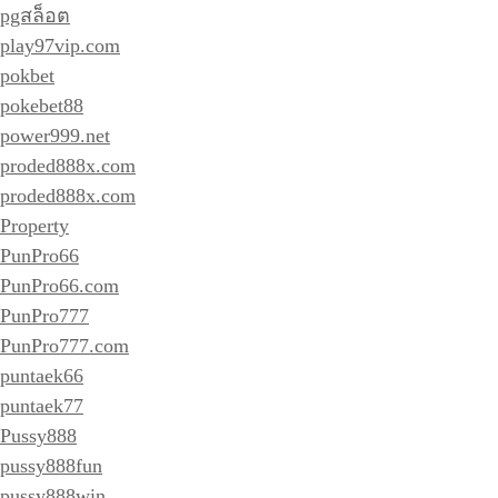
pgสล็อต
play97vip.com
pokbet
pokebet88
power999.net
proded888x.com
proded888x.com
Property
PunPro66
PunPro66.com
PunPro777
PunPro777.com
puntaek66
puntaek77
Pussy888
pussy888fun
pussy888win