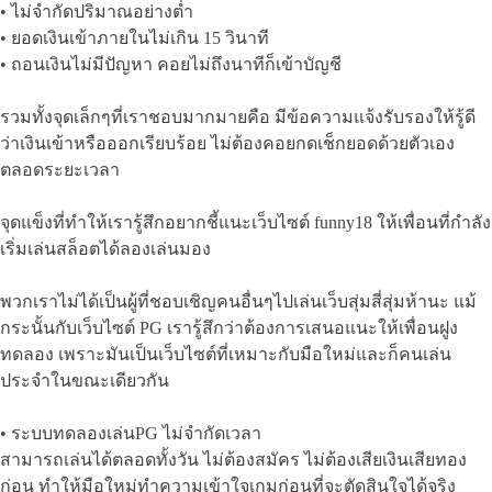
• ไม่จำกัดปริมาณอย่างต่ำ
• ยอดเงินเข้าภายในไม่เกิน 15 วินาที
• ถอนเงินไม่มีปัญหา คอยไม่ถึงนาทีก็เข้าบัญชี
รวมทั้งจุดเล็กๆที่เราชอบมากมายคือ มีข้อความแจ้งรับรองให้รู้ดี
ว่าเงินเข้าหรือออกเรียบร้อย ไม่ต้องคอยกดเช็กยอดด้วยตัวเอง
ตลอดระยะเวลา
จุดแข็งที่ทำให้เรารู้สึกอยากชี้แนะเว็บไซต์ funny18 ให้เพื่อนที่กำลัง
เริ่มเล่นสล็อตได้ลองเล่นมอง
พวกเราไม่ได้เป็นผู้ที่ชอบเชิญคนอื่นๆไปเล่นเว็บสุ่มสี่สุ่มห้านะ แม้
กระนั้นกับเว็บไซต์ PG เรารู้สึกว่าต้องการเสนอแนะให้เพื่อนฝูง
ทดลอง เพราะมันเป็นเว็บไซต์ที่เหมาะกับมือใหม่และก็คนเล่น
ประจำในขณะเดียวกัน
• ระบบทดลองเล่นPG ไม่จำกัดเวลา
สามารถเล่นได้ตลอดทั้งวัน ไม่ต้องสมัคร ไม่ต้องเสียเงินเสียทอง
ก่อน ทำให้มือใหม่ทำความเข้าใจเกมก่อนที่จะตัดสินใจได้จริง