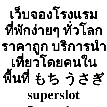
Skip
to
เว็บจองโรงแรม
content
ที่พักง่ายๆ ทั่วโลก
ราคาถูก บริการนำ
เที่ยวโดยคนใน
พื้นที่ もち うさぎ
superslot