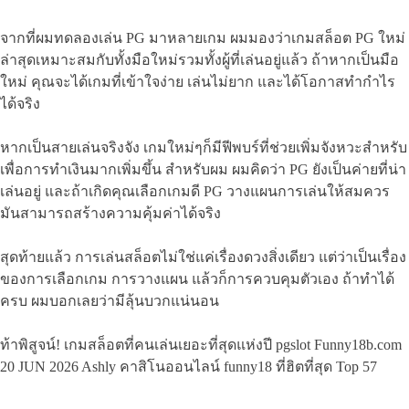
จากที่ผมทดลองเล่น PG มาหลายเกม ผมมองว่าเกมสล็อต PG ใหม่
ล่าสุดเหมาะสมกับทั้งมือใหม่รวมทั้งผู้ที่เล่นอยู่แล้ว ถ้าหากเป็นมือ
ใหม่ คุณจะได้เกมที่เข้าใจง่าย เล่นไม่ยาก และได้โอกาสทำกำไร
ได้จริง
หากเป็นสายเล่นจริงจัง เกมใหม่ๆก็มีฟีพบร์ที่ช่วยเพิ่มจังหวะสำหรับ
เพื่อการทำเงินมากเพิ่มขึ้น สำหรับผม ผมคิดว่า PG ยังเป็นค่ายที่น่า
เล่นอยู่ และถ้าเกิดคุณเลือกเกมดี PG วางแผนการเล่นให้สมควร
มันสามารถสร้างความคุ้มค่าได้จริง
สุดท้ายแล้ว การเล่นสล็อตไม่ใช่แค่เรื่องดวงสิ่งเดียว แต่ว่าเป็นเรื่อง
ของการเลือกเกม การวางแผน แล้วก็การควบคุมตัวเอง ถ้าทำได้
ครบ ผมบอกเลยว่ามีลุ้นบวกแน่นอน
ท้าพิสูจน์! เกมสล็อตที่คนเล่นเยอะที่สุดแห่งปี pgslot Funny18b.com
20 JUN 2026 Ashly คาสิโนออนไลน์ funny18 ที่ฮิตที่สุด Top 57