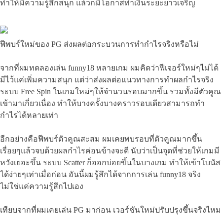
ทำให้มีความรู้สึกสนุก แล้วก็มีโอกาสทำเงินระยะยาวเจริญ
ฟีพบร์ใหม่ของ PG ส่งผลต่อกระบวนการทำกำไรจริงหรือไม่
จากที่ผมทดลองเล่น funny18 หลายเกม ผมคิดว่าฟีเจอร์ใหม่ๆไม่ได้
มีไว้แค่เพิ่มความสนุก แต่ว่าส่งผลต่อแนวทางการทำผลกำไรจริง
ระบบ Free Spin ในเกมใหม่ๆให้จำนวนรอบมากขึ้น รวมทั้งมีตัวคูณ
เข้ามาเกี่ยวเนื่อง ทำให้บางครั้งบางคราวรอบเดียวสามารถทำ
กำไรได้หลายเท่า
อีกอย่างคือฟีพบร์ตัวคูณสะสม ผมเคยพบรอบที่ตัวคูณมากขึ้น
เรื่อยๆแล้วจบด้วยผลกำไรค่อนข้างจะดี นับว่าเป็นจุดที่ช่วยให้เกมมี
หวังเยอะขึ้น ระบบ Scatter ก็ออกบ่อยขึ้นในบางเกม ทำให้เข้าโบนัส
ได้ง่ายๆเท่าเมื่อก่อน อันนี้ผมรู้สึกได้จากการเล่น funny18 จริง
ไม่ใช่แค่ความรู้สึกไปเอง
เทียบจากที่ผมเคยเล่น PG มาก่อน เวอร์ชันใหม่ปรับปรุงขึ้นจริงไหม