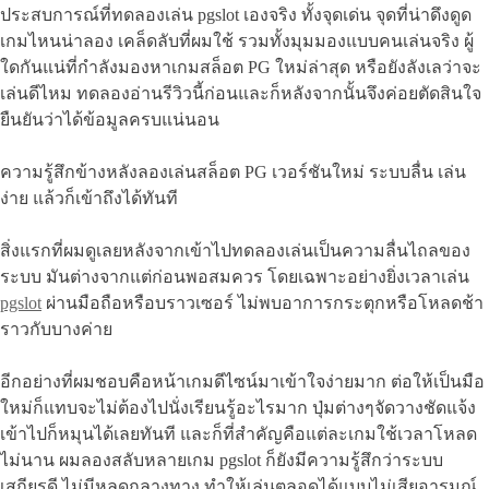
ประสบการณ์ที่ทดลองเล่น pgslot เองจริง ทั้งจุดเด่น จุดที่น่าดึงดูด
เกมไหนน่าลอง เคล็ดลับที่ผมใช้ รวมทั้งมุมมองแบบคนเล่นจริง ผู้
ใดกันแน่ที่กำลังมองหาเกมสล็อต PG ใหม่ล่าสุด หรือยังลังเลว่าจะ
เล่นดีไหม ทดลองอ่านรีวิวนี้ก่อนและก็หลังจากนั้นจึงค่อยตัดสินใจ
ยืนยันว่าได้ข้อมูลครบแน่นอน
ความรู้สึกข้างหลังลองเล่นสล็อต PG เวอร์ชันใหม่ ระบบลื่น เล่น
ง่าย แล้วก็เข้าถึงได้ทันที
สิ่งแรกที่ผมดูเลยหลังจากเข้าไปทดลองเล่นเป็นความลื่นไถลของ
ระบบ มันต่างจากแต่ก่อนพอสมควร โดยเฉพาะอย่างยิ่งเวลาเล่น
pgslot
ผ่านมือถือหรือบราวเซอร์ ไม่พบอาการกระตุกหรือโหลดช้า
ราวกับบางค่าย
อีกอย่างที่ผมชอบคือหน้าเกมดีไซน์มาเข้าใจง่ายมาก ต่อให้เป็นมือ
ใหม่ก็แทบจะไม่ต้องไปนั่งเรียนรู้อะไรมาก ปุ่มต่างๆจัดวางชัดแจ้ง
เข้าไปก็หมุนได้เลยทันที และก็ที่สำคัญคือแต่ละเกมใช้เวลาโหลด
ไม่นาน ผมลองสลับหลายเกม pgslot ก็ยังมีความรู้สึกว่าระบบ
เสถียรดี ไม่มีหลุดกลางทาง ทำให้เล่นตลอดได้แบบไม่เสียอารมณ์