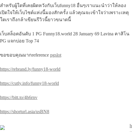
สำหรับผู้ใดที่เคยผิดหวังกับเว็บfunny18 อื่นๆเราแนะนำว่าให้ลอง
เปิดใจให้เว็บไซต์แห่งนี้มองสักครั้ง แล้วคุณจะเข้าใจว่าเพราะเหตุ
ใดเราถึงกล้าเขียนรีวิวนี้ยาวขนาดนี้
เว็บสล็อตอันดับ 1 PG Funny18.world 28 January 69 Lavina คาสิโน
PG แจกบ่อย Top 74
ขอขอบคุณมากreference
pgslot
https://rebrand.ly/funny18-world
https://cutly.info/funny18-world
https://bitt.to/4h6rnv
https://shorturl.asia/usBN8
h