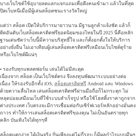
บางเว็บไซต์ใช้อุบายลดแลกแจกแถมเพื่อดึงคนเข้ามา แล้วในที่สุด
ปิดเว็บหนีเมื่อมีผู้เล่นสล็อตชนะรางวัลใหญ่
แต่ว่า สล็อต เปิดให้บริการมายาวนาน มีฐานลูกค้าแจ้งชัด แล้วก็
ติดอันดับเว็บสล็อตเครดิตฟรียอดนิยมของไทยในปี 2025 นี่คือหลัก
ฐานเด่นชัดว่าเว็บนี้มีความบริสุทธิ์ใจ และก็ตั้งอกตั้งใจให้บริการ
อย่างยั่งยืน ไม่เอาเทียบผู้เล่นสล็อตเครดิตฟรีเหมือนเว็บไซต์ดุร้าย
หรือเว็บไซต์ผีแน่ๆ
• รองรับทุกแพลตฟอร์ม เล่นได้ไม่มีสะดุด
เนื่องจาก สล็อต เป็นเว็บไซต์ตรง จึงลงทุนพัฒนาระบบอย่างต่อ
เนื่อง ให้รองรับอีกทั้ง iOS,
สล็อตเครดิตฟรี
Android และ Windows
ด้วยความลื่นไหล เล่นสล็อตเครดิตฟรีผ่านมือถือก็ไม่กระตุก ไม่
หลุดบ่อยเสมือนเว็บที่ใช้ระบบสำเร็จรูป หรือใช้โฮสติ้งราคาถูกจาก
ต่างประเทศ เว็บตรงจะมีการเชื่อมต่อกับเซิร์ฟเวอร์หลักอย่างมั่นคง
ถาวร ทำให้การเล่นสล็อตเครดิตฟรีของคุณ ไม่เป็นอันตรายทุก
คลิก บันเทิงใจได้ทุกๆที่
สล็อตแตกง่าย ได้เงินจริง ปั่นเพียงแค่ไม่กี่รอบ ก็มีผลกำไรแบบมึนๆ