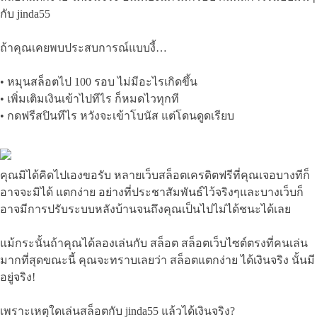
กับ jinda55
ถ้าคุณเคยพบประสบการณ์แบบงี้…
• หมุนสล็อตไป 100 รอบ ไม่มีอะไรเกิดขึ้น
• เพิ่มเติมเงินเข้าไปทีไร ก็หมดไวทุกที
• กดฟรีสปินทีไร หวังจะเข้าโบนัส แต่โดนดูดเรียบ
คุณมิได้คิดไปเองขอรับ หลายเว็บสล็อตเครดิตฟรีที่คุณเจอบางทีก็
อาจจะมิได้ แตกง่าย อย่างที่ประชาสัมพันธ์ไว้จริงๆและบางเว็บก็
อาจมีการปรับระบบหลังบ้านจนถึงคุณเป็นไปไม่ได้ชนะได้เลย
แม้กระนั้นถ้าคุณได้ลองเล่นกับ สล็อต สล็อตเว็บไซต์ตรงที่คนเล่น
มากที่สุดขณะนี้ คุณจะทราบเลยว่า สล็อตแตกง่าย ได้เงินจริง นั้นมี
อยู่จริง!
เพราะเหตุใดเล่นสล็อตกับ jinda55 แล้วได้เงินจริง?