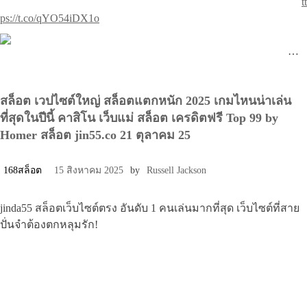
tt
ps://t.co/qYO54iDX1o
…
สล็อต เวปไซต์ใหญ่ สล็อตแตกหนัก 2025 เกมไหนน่าเล่น
ที่สุดในปีนี้ คาสิโน เว็บแม่ สล็อต เครดิตฟรี Top 99 by
Homer สล็อต jin55.co 21 ตุลาคม 25
168สล็อต
15 สิงหาคม 2025
by
Russell Jackson
jinda55 สล็อตเว็บไซต์ตรง อันดับ 1 คนเล่นมากที่สุด เว็บไซต์ที่สาย
ปั่นจำต้องตกหลุมรัก!