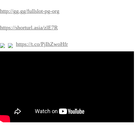
http://gg.gg/fullslot-pg-org
https://shorturl.asia/zlE7R
https://t.co/PjIhZwoHfr