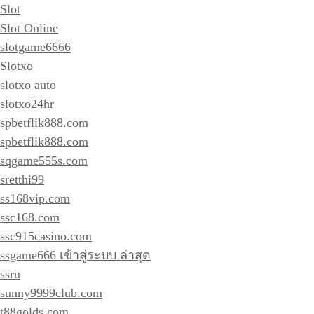
Slot
Slot Online
slotgame6666
Slotxo
slotxo auto
slotxo24hr
spbetflik888.com
spbetflik888.com
sqgame555s.com
sretthi99
ss168vip.com
ssc168.com
ssc915casino.com
ssgame666 เข้าสู่ระบบ ล่าสุด
ssru
sunny9999club.com
t88golds.com