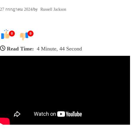
27 กรกฎาคม 2024
/
by
Russell Jackson
0
0
Read Time:
4 Minute, 44 Second