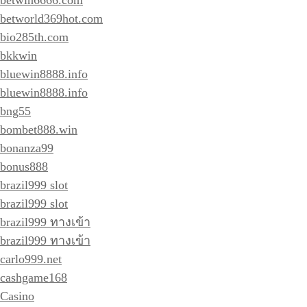
betworld369hot.com
bio285th.com
bkkwin
bluewin8888.info
bluewin8888.info
bng55
bombet888.win
bonanza99
bonus888
brazil999 slot
brazil999 slot
brazil999 ทางเข้า
brazil999 ทางเข้า
carlo999.net
cashgame168
Casino