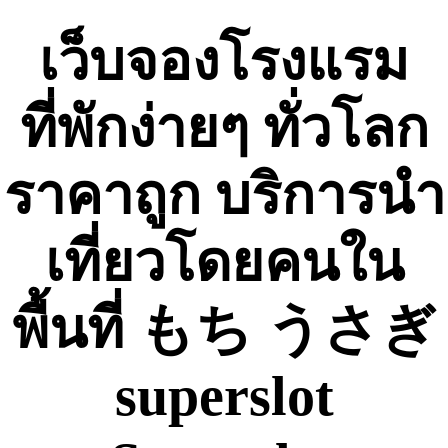
Skip
to
เว็บจองโรงแรม
content
ที่พักง่ายๆ ทั่วโลก
ราคาถูก บริการนำ
เที่ยวโดยคนใน
พื้นที่ もち うさぎ
superslot