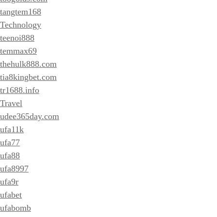
tangtem168
Technology
teenoi888
temmax69
thehulk888.com
tia8kingbet.com
tr1688.info
Travel
udee365day.com
ufa11k
ufa77
ufa88
ufa8997
ufa9r
ufabet
ufabomb