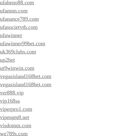
ufaheno88.com
ufamnn.com
ufanance789.com
ufasocietyth.com
ufawinner
ufawinner99bet.com
uk369clubs.com
up2bet
ut9winwin.com
vegasisland168bet.com
vegasisland168bet.com
ver888.vip
vip168sa
viperpro1.com
vipmgm8.net
visdomm.com
we789s.com