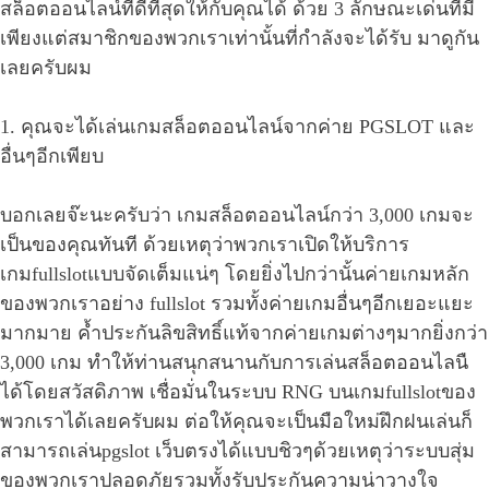
สล็อตออนไลน์ที่ดีที่สุดให้กับคุณได้ ด้วย 3 ลักษณะเด่นที่มี
เพียงแต่สมาชิกของพวกเราเท่านั้นที่กำลังจะได้รับ มาดูกัน
เลยครับผม
1. คุณจะได้เล่นเกมสล็อตออนไลน์จากค่าย PGSLOT และ
อื่นๆอีกเพียบ
บอกเลยจ๊ะนะครับว่า เกมสล็อตออนไลน์กว่า 3,000 เกมจะ
เป็นของคุณทันที ด้วยเหตุว่าพวกเราเปิดให้บริการ
เกมfullslotแบบจัดเต็มแน่ๆ โดยยิ่งไปกว่านั้นค่ายเกมหลัก
ของพวกเราอย่าง fullslot รวมทั้งค่ายเกมอื่นๆอีกเยอะแยะ
มากมาย ค้ำประกันลิขสิทธิ์แท้จากค่ายเกมต่างๆมากยิ่งกว่า
3,000 เกม ทำให้ท่านสนุกสนานกับการเล่นสล็อตออนไลนื
ได้โดยสวัสดิภาพ เชื่อมั่นในระบบ RNG บนเกมfullslotของ
พวกเราได้เลยครับผม ต่อให้คุณจะเป็นมือใหม่ฝึกฝนเล่นก็
สามารถเล่นpgslot เว็บตรงได้แบบชิวๆด้วยเหตุว่าระบบสุ่ม
ของพวกเราปลอดภัยรวมทั้งรับประกันความน่าวางใจ