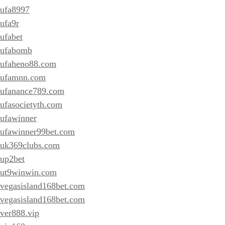
ufa8997
ufa9r
ufabet
ufabomb
ufaheno88.com
ufamnn.com
ufanance789.com
ufasocietyth.com
ufawinner
ufawinner99bet.com
uk369clubs.com
up2bet
ut9winwin.com
vegasisland168bet.com
vegasisland168bet.com
ver888.vip