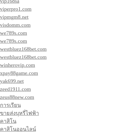
vip168sa
viperpro1.com
vipmgm8.net
visdomm.com
we789s.com
we789s.com
westbluez168bet.com
westbluez168bet.com
winherovip.com
xpay88game.com
yak699.net
zeed1911.com
zeus88new.com
การเรียน
ขายส่งบุหรี่ไฟฟ้า
คาสิโน
คาสิโนออนไลน์