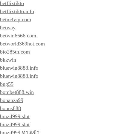
betflixtikto
betflixtikto.info
betm4vip.com
betway
betwin6666.com
betworld369hot.com
bio285th.com
bkkwin
bluewin8888.info
bluewin8888.info
bng55
bombet888.win
bonanza99
bonus888
brazil999 slot
brazil999 slot
brazil999 ทางเข้า