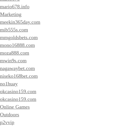
mario678.info
Marketing
meekin365day.com
mib555s.com
mmgoldsbets.com
mono16888.com
moza888.com
mwin9s.com
nagawaybet.com
niseko168bet.com
no1huay
okcasino159.com
okcasino159.com
Online Games
Outdoors
p2vvip