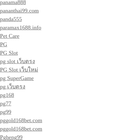
panama888
pananthai99.com
panda555
paramax1688.info
Pet Care
PG
PG Slot
pg slot เว็บตรง
PG Slot เว็บใหม่
pg SuperGame
pg เว็บตรง
pg168
pg77
pg99
pggold168bet.com
pggold168bet.com
Pgheng99