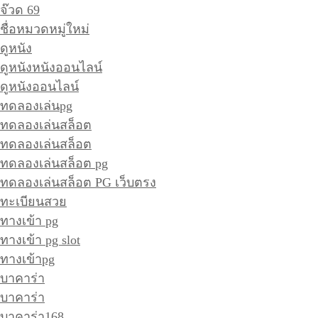
จ๊วด 69
ชื่อหมวดหมู่ใหม่
ดูหนัง
ดูหนังหนังออนไลน์
ดูหนังออนไลน์
ทดลองเล่นpg
ทดลองเล่นสล็อต
ทดลองเล่นสล็อต
ทดลองเล่นสล็อต pg
ทดลองเล่นสล็อต PG เว็บตรง
ทะเบียนสวย
ทางเข้า pg
ทางเข้า pg slot
ทางเข้าpg
บาคาร่า
บาคาร่า
บาคาร่า168