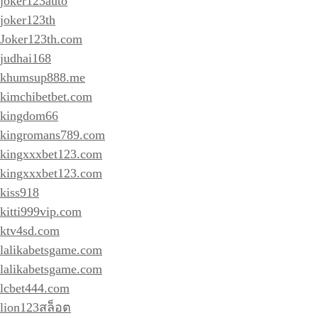
joker123auto
joker123th
Joker123th.com
judhai168
khumsup888.me
kimchibetbet.com
kingdom66
kingromans789.com
kingxxxbet123.com
kingxxxbet123.com
kiss918
kitti999vip.com
ktv4sd.com
lalikabetsgame.com
lalikabetsgame.com
lcbet444.com
lion123สล็อต