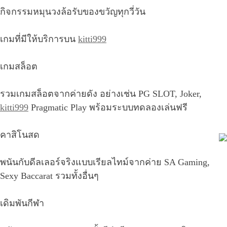
กิจกรรมหมุนวงล้อรับของขวัญทุกวี่วัน
เกมที่มีให้บริการบน
kitti999
เกมสล็อต
รวมเกมสล็อตจากค่ายดัง อย่างเช่น PG SLOT, Joker,
kitti999
Pragmatic Play พร้อมระบบทดลองเล่นฟรี
คาสิโนสด
พนันกับดีลเลอร์จริงแบบเรียลไทม์จากค่าย SA Gaming,
Sexy Baccarat รวมทั้งอื่นๆ
เดิมพันกีฬา