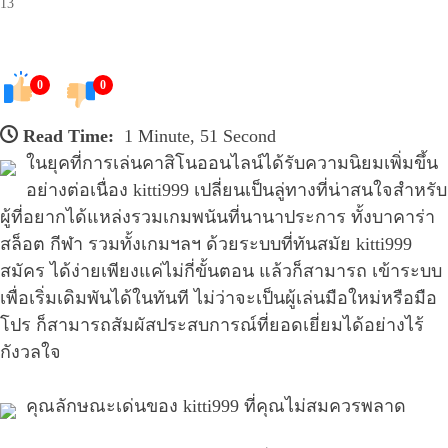
13 กรกฎาคม 2025
/
by
Russell Jackson
0
0
Read Time:
1 Minute, 51 Second
ในยุคที่การเล่นคาสิโนออนไลน์ได้รับความนิยมเพิ่มขึ้น
อย่างต่อเนื่อง kitti999 เปลี่ยนเป็นลู่ทางที่น่าสนใจสำหรับ
ผู้ที่อยากได้แหล่งรวมเกมพนันที่นานาประการ ทั้งบาคาร่า
สล็อต กีฬา รวมทั้งเกมฯลฯ ด้วยระบบที่ทันสมัย kitti999
สมัคร ได้ง่ายเพียงแค่ไม่กี่ขั้นตอน แล้วก็สามารถ เข้าระบบ
เพื่อเริ่มเดิมพันได้ในทันที ไม่ว่าจะเป็นผู้เล่นมือใหม่หรือมือ
โปร ก็สามารถสัมผัสประสบการณ์ที่ยอดเยี่ยมได้อย่างไร้
กังวลใจ
คุณลักษณะเด่นของ kitti999 ที่คุณไม่สมควรพลาด