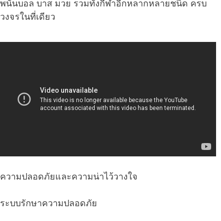
พนันบอล บาส มวย รวมทั้งกีฬาอีกหลากหลายชนิด ครบ
วงจรในที่เดียว
ความปลอดภัยและความน่าไว้วางใจ
ระบบรักษาความปลอดภัย