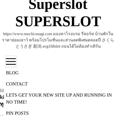
Superslot
SUPERSLOT
https://www.mochi-usagi.com มองหาโรงแรม รีสอร์ท บ้านพักใน
ราคาย่อมเยาว์ พร้อมโปรโมชั่นและส่วนลดพิเศษตลอดปี さくら
とうさぎ 新潟 avg168slot ถอนได้ไม่ต้องทำเทิร์น
BLOG
CONTACT
kitti999vip.com
LETS GET YOUR NEW SITE UP AND RUNNING IN
kitti999 สมัคร 8 May kitti999 เข้าสู่ระบบ แตกหนัก
NO TIME!
ทุกเกมไม่มีขั้นต่ำถอนทันที Top 42 by Cyril
PIN POSTS