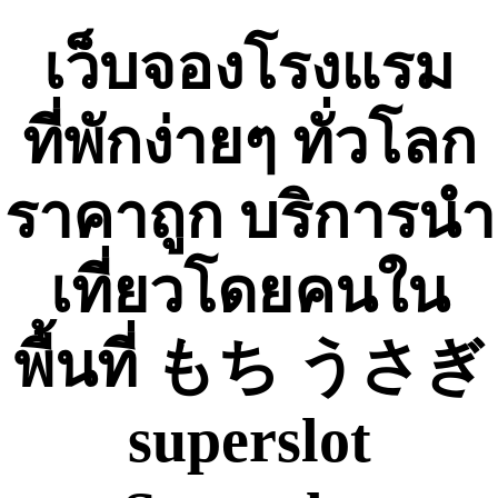
Skip
to
เว็บจองโรงแรม
content
ที่พักง่ายๆ ทั่วโลก
ราคาถูก บริการนำ
เที่ยวโดยคนใน
พื้นที่ もち うさぎ
superslot