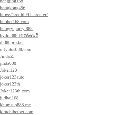
hengjing168
hongkong456
https://sretthi99.bet/enter/
hubbet168.com
hungry purry 888
hydra888 เครดิตฟรี
ib888pro.bet
infyplus888.com
Jinda55
jinda888
Joker123
joker123auto
joker123th
Joker123th.com
judhai168
khumsup888.me
kimchibetbet.com