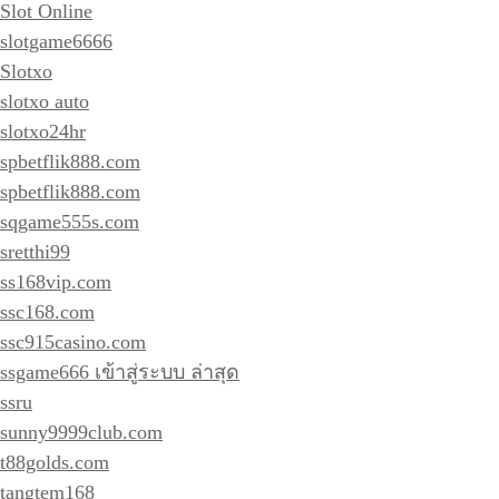
Slot Online
slotgame6666
Slotxo
slotxo auto
slotxo24hr
spbetflik888.com
spbetflik888.com
sqgame555s.com
sretthi99
ss168vip.com
ssc168.com
ssc915casino.com
ssgame666 เข้าสู่ระบบ ล่าสุด
ssru
sunny9999club.com
t88golds.com
tangtem168