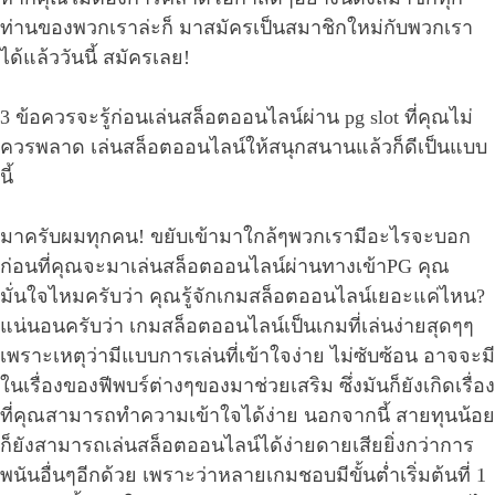
ท่านของพวกเราล่ะก็ มาสมัครเป็นสมาชิกใหม่กับพวกเรา
ได้แล้ววันนี้ สมัครเลย!
3 ข้อควรจะรู้ก่อนเล่นสล็อตออนไลน์ผ่าน pg slot ที่คุณไม่
ควรพลาด เล่นสล็อตออนไลน์ให้สนุกสนานแล้วก็ดีเป็นแบบ
นี้
มาครับผมทุกคน! ขยับเข้ามาใกล้ๆพวกเรามีอะไรจะบอก
ก่อนที่คุณจะมาเล่นสล็อตออนไลน์ผ่านทางเข้าPG คุณ
มั่นใจไหมครับว่า คุณรู้จักเกมสล็อตออนไลน์เยอะแค่ไหน?
แน่นอนครับว่า เกมสล็อตออนไลน์เป็นเกมที่เล่นง่ายสุดๆๆ
เพราะเหตุว่ามีแบบการเล่นที่เข้าใจง่าย ไม่ซับซ้อน อาจจะมี
ในเรื่องของฟีพบร์ต่างๆของมาช่วยเสริม ซึ่งมันก็ยังเกิดเรื่อง
ที่คุณสามารถทำความเข้าใจได้ง่าย นอกจากนี้ สายทุนน้อย
ก็ยังสามารถเล่นสล็อตออนไลน์ได้ง่ายดายเสียยิ่งกว่าการ
พนันอื่นๆอีกด้วย เพราะว่าหลายเกมชอบมีขั้นต่ำเริ่มต้นที่ 1