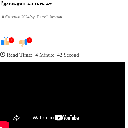
Pgslot.golf 23 ก.ค. 24
10 ธันวาคม 2024
/
by
Russell Jackson
0
0
Read Time:
4 Minute, 42 Second