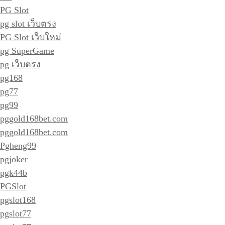
PG Slot
pg slot เว็บตรง
PG Slot เว็บใหม่
pg SuperGame
pg เว็บตรง
pg168
pg77
pg99
pggold168bet.com
pggold168bet.com
Pgheng99
pgjoker
pgk44b
PGSlot
pgslot168
pgslot77