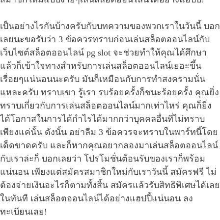
เป็นอย่างไรกันบ้างครับกับบทความของพวกเราในวันนี้ บอก
เลยนะขอรับว่า 3 ข้อควรทราบก่อนเล่นสล็อตออนไลน์กับ
เว็บไซต์สล็อตออนไลน์ pg slot จะช่วยทำให้คุณได้ศึกษา
แล้วก็เข้าใจทางสำหรับการเล่นสล็อตออนไลน์เยอะขึ้น
เรื่อยๆแน่นอนนะครับ มันก็เหมือนกับการทำสงครามนั่น
แหละครับ ทราบเขา รู้เรา รบร้อยครั้งก็ชนะร้อยครั้ง คุณยิ่ง
ทราบเกี่ยวกับการเล่นสล็อตออนไลน์มากเท่าไหร่ คุณก็ยิ่ง
ได้โอกาสในการได้กำไรได้มากกว่าบุคคลอื่นที่ไม่ทราบ
เพียงแค่นั้น ดังนั้น อย่าลืม 3 ข้อควรจะทราบในพาร์ทนี้โดย
เด็ดขาดครับ และก็หากคุณอยากลองมาเล่นสล็อตออนไลน์
กับเราล่ะก็ บอกเลยว่า โปรโมชั่นต้อนรับของเราก็พร้อม
แน่นอน เพียงแต่สมัครสมาชิกใหม่กับเราวันนี้ สมัครฟรี ไม่
ต้องจ่ายเงินอะไรก็ตามทั้งสิ้น สมัครแล้วรับสิทธิพิเศษได้เลย
ในทันที เล่นสล็อตออนไลน์ได้อย่างแฮปปี้แน่นอน ลง
ทะเบียนเลย!