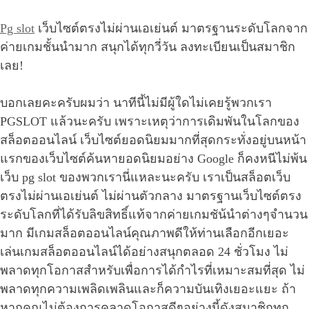
Pg slot
เว็บไซต์ตรงไม่ผ่านเอเย่นต์ มาตรฐานระดับโลกจาก
ค่ายเกมชั้นนำมาก สนุกได้ทุกวี่วัน ลงทะเบียนเป็นสมาชิก
เลย!
บอกเลยคะครับผมว่า นาทีนี้ไม่มีผู้ใดไม่เคยรู้พวกเรา
PGSLOT แล้วนะครับ เพราะเหตุว่าการเดิมพันในโลกของ
สล็อตออนไลน์ เว็บไซต์ยอดนิยมมากที่สุดกระทั่งอยู่บนหน้า
แรกของเว็บไซต์ค้นหายอดนิยมอย่าง Google ก็คงหนีไม่พ้น
เว็บ pg slot ของพวกเรานี่แหละนะครับ เราเป็นสล็อตเว็บ
ตรงไม่ผ่านเอเย่นต์ ไม่ผ่านตัวกลาง มาตรฐานเว็บไซต์ตรง
ระดับโลกที่ได้รับลิขสิทธิ์แท้จากค่ายเกมชัน้นำต่างๆจำนวน
มาก มีเกมสล็อตออนไลน์คุณภาพดีให้ท่านเลือกอีกเยอะ
เล่นเกมสล็อตออนไลน์ได้อย่างสนุกตลอด 24 ชั่วโมง ไม่
พลาดทุกโอกาสสำหรับเพื่อการได้กำไรที่เหมาะสมที่สุด ไม่
พลาดทุกความเพลิดเพลินและก็ความบันเทิงเยอะแยะ ถ้า
หากคุณไม่ต้องการคลาดโอกาสดีๆอย่างนี้ดังสมาชิกทุก