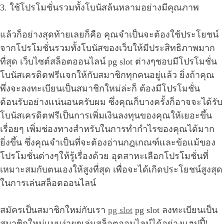
3. ใช้โปรโมชั่นรวมทั้งโบนัสล้นหลามอย่างมีคุณภาพ
แล้วก็อย่างสุดท้ายเลยก็คือ คุณจำเป็นจะต้องใช้ประโยชน์
จากโปรโมชั่นรวมทั้งโบนัสของเว็บให้มีประสิทธิภาพมาก
ที่สุด เว็บไซต์สล็อตออนไลน์ pg slot ต่างๆชอบมีโปรโมชั่น
โบนัสเครดิตฟรีแจกให้กับสมาชิกทุกคนอยู่แล้ว ยิ่งถ้าคุณ
พึ่งจะลงทะเบียนเป็นสมาชิกใหม่ล่ะก็ ต้องมีโปรโมชั่น
ต้อนรับอย่างแน่นอนครับผม ซึ่งคุณก็บางครั้งก็อาจจะได้รับ
โบนัสเครดิตฟรีเป็นการเพิ่มเงินลงทุนของคุณให้เยอะขึ้น
เรื่อยๆ เพิ่มช่องทางสำหรับในการทำกำไรของคุณได้มาก
ยิ่งขึ้น ซึ่งคุณจำเป็นที่จะต้องอ่านกฎเกณฑ์และข้อแม้ของ
โปรโมชั่นต่างๆให้รู้เรื่องด้วย อุตสาหะเลือกโปรโมชั่นที่
เหมาะสมกับตนเองให้สูงที่สุด เพื่อจะได้เกิดประโยชน์สูงสุด
ในการเล่นสล็อตออนไลน์
สมัครเป็นสมาชิกใหม่กับเรา
pg slot
pg slot ลงทะเบียนเป็น
สมาชิกใหม่แบบง่ายๆเล่นสล็อตออนไลน์ได้อย่างแฮปปี้!