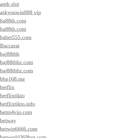
amb slot
askyouwin888 vip
ba88th.com
ba88th.com
babet555.com
Baccarat
baj88thb
baj88thbz.com
baj88thbz.com
bbp168.me
betflix
betflixtikto
betflixtikto.info
betm4vip.com
betway
betwin6666.com
betworld369hot.com