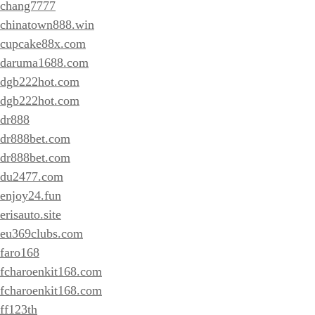
chang7777
chinatown888.win
cupcake88x.com
daruma1688.com
dgb222hot.com
dgb222hot.com
dr888
dr888bet.com
dr888bet.com
du2477.com
enjoy24.fun
erisauto.site
eu369clubs.com
faro168
fcharoenkit168.com
fcharoenkit168.com
ff123th