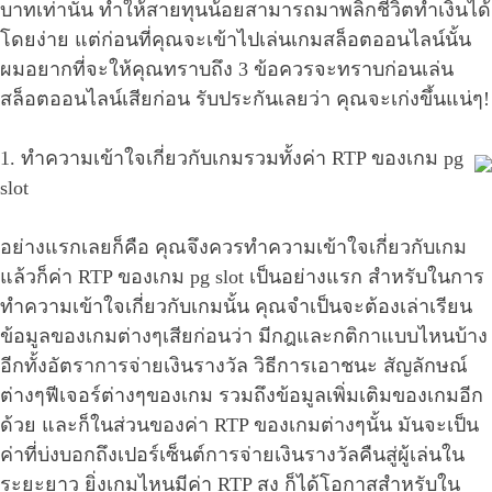
บาทเท่านั้น ทำให้สายทุนน้อยสามารถมาพลิกชีวิตทำเงินได้
โดยง่าย แต่ก่อนที่คุณจะเข้าไปเล่นเกมสล็อตออนไลน์นั้น
ผมอยากที่จะให้คุณทราบถึง 3 ข้อควรจะทราบก่อนเล่น
สล็อตออนไลน์เสียก่อน รับประกันเลยว่า คุณจะเก่งขึ้นแน่ๆ!
1. ทำความเข้าใจเกี่ยวกับเกมรวมทั้งค่า RTP ของเกม pg
slot
อย่างแรกเลยก็คือ คุณจึงควรทำความเข้าใจเกี่ยวกับเกม
แล้วก็ค่า RTP ของเกม pg slot เป็นอย่างแรก สำหรับในการ
ทำความเข้าใจเกี่ยวกับเกมนั้น คุณจำเป็นจะต้องเล่าเรียน
ข้อมูลของเกมต่างๆเสียก่อนว่า มีกฎและกติกาแบบไหนบ้าง
อีกทั้งอัตราการจ่ายเงินรางวัล วิธีการเอาชนะ สัญลักษณ์
ต่างๆฟีเจอร์ต่างๆของเกม รวมถึงข้อมูลเพิ่มเติมของเกมอีก
ด้วย และก็ในส่วนของค่า RTP ของเกมต่างๆนั้น มันจะเป็น
ค่าที่บ่งบอกถึงเปอร์เซ็นต์การจ่ายเงินรางวัลคืนสู่ผู้เล่นใน
ระยะยาว ยิ่งเกมไหนมีค่า RTP สูง ก็ได้โอกาสสำหรับใน