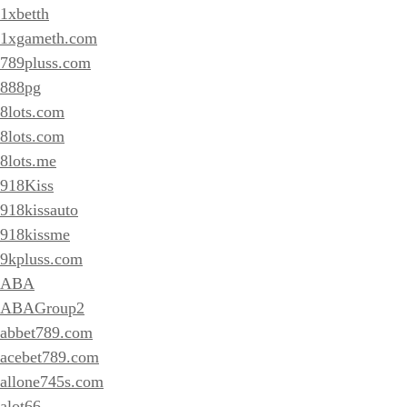
1xbetth
1xgameth.com
789pluss.com
888pg
8lots.com
8lots.com
8lots.me
918Kiss
918kissauto
918kissme
9kpluss.com
ABA
ABAGroup2
abbet789.com
acebet789.com
allone745s.com
alot66