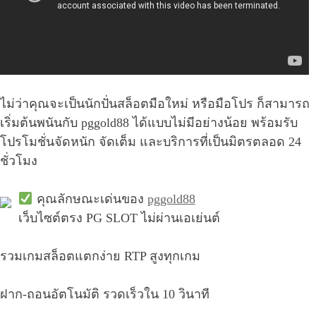
ไม่ว่าคุณจะเป็นนักปั่นสล็อตมือใหม่ หรือมือโปร ก็สามารถ
เริ่มต้นพนันกับ pggold88 ได้แบบไม่มีอย่างน้อย พร้อมรับ
โปรโมชั่นจัดหนัก จัดเต็ม และบริการที่เป็นมิตรตลอด 24
ชั่วโมง
คุณลักษณะเด่นของ
pggold88
เว็บไซต์ตรง PG SLOT ไม่ผ่านเอเย่นต์
รวมเกมสล็อตแตกง่าย RTP สูงทุกเกม
ฝาก-ถอนอัตโนมัติ รวดเร็วใน 10 วินาที