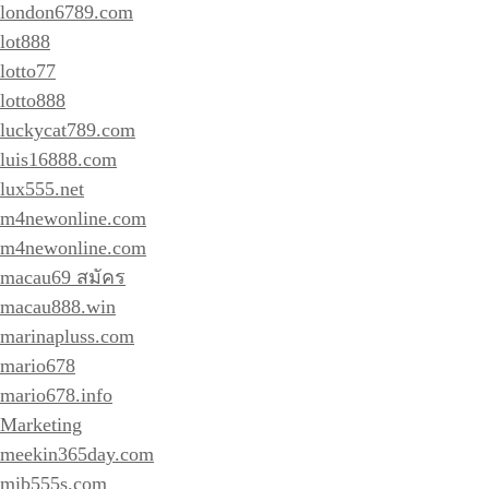
london6789.com
lot888
lotto77
lotto888
luckycat789.com
luis16888.com
lux555.net
m4newonline.com
m4newonline.com
macau69 สมัคร
macau888.win
marinapluss.com
mario678
mario678.info
Marketing
meekin365day.com
mib555s.com