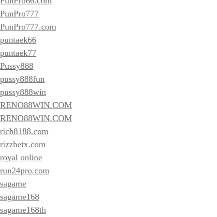
PunPro66.com
PunPro777
PunPro777.com
puntaek66
puntaek77
Pussy888
pussy888fun
pussy888win
RENO88WIN.COM
RENO88WIN.COM
rich8188.com
rizzbetx.com
royal online
run24pro.com
sagame
sagame168
sagame168th