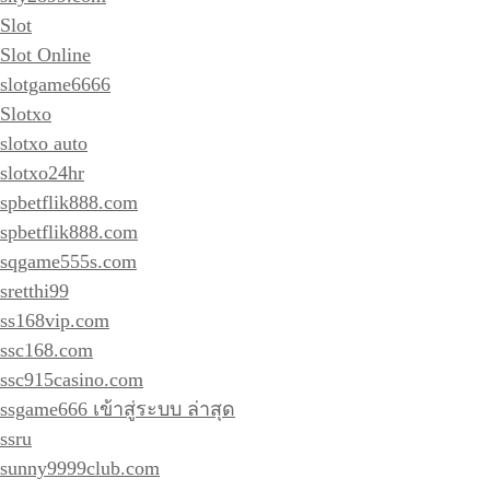
Slot
Slot Online
slotgame6666
Slotxo
slotxo auto
slotxo24hr
spbetflik888.com
spbetflik888.com
sqgame555s.com
sretthi99
ss168vip.com
ssc168.com
ssc915casino.com
ssgame666 เข้าสู่ระบบ ล่าสุด
ssru
sunny9999club.com