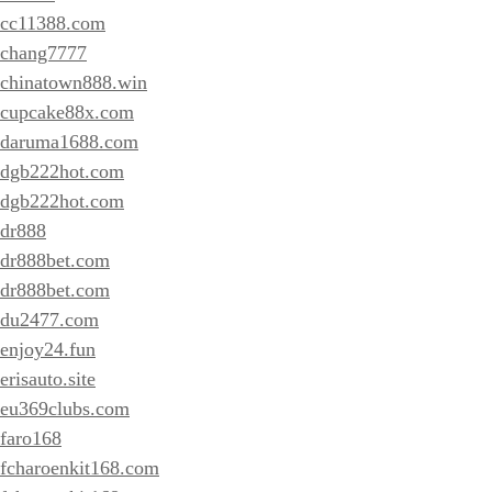
cc11388.com
chang7777
chinatown888.win
cupcake88x.com
daruma1688.com
dgb222hot.com
dgb222hot.com
dr888
dr888bet.com
dr888bet.com
du2477.com
enjoy24.fun
erisauto.site
eu369clubs.com
faro168
fcharoenkit168.com