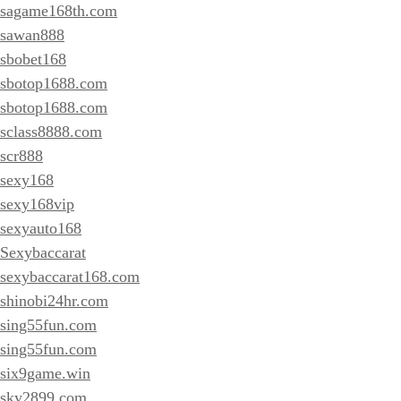
sagame168th.com
sawan888
sbobet168
sbotop1688.com
sbotop1688.com
sclass8888.com
scr888
sexy168
sexy168vip
sexyauto168
Sexybaccarat
sexybaccarat168.com
shinobi24hr.com
sing55fun.com
sing55fun.com
six9game.win
sky2899.com