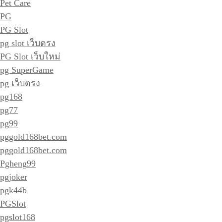
Pet Care
PG
PG Slot
pg slot เว็บตรง
PG Slot เว็บใหม่
pg SuperGame
pg เว็บตรง
pg168
pg77
pg99
pggold168bet.com
pggold168bet.com
Pgheng99
pgjoker
pgk44b
PGSlot
pgslot168