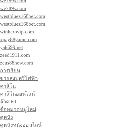
we789s.com
we789s.com
westbluez168bet.com
westbluez168bet.com
winherovip.com
xpay88game.com
yak699.net
zeed1911.com
zeus88new.com
การเรียน
ขายส่งบุหรี่ไฟฟ้า
คาสิโน
คาสิโนออนไลน์
จ๊วด 69
ชื่อหมวดหมู่ใหม่
ดูหนัง
ดูหนังหนังออนไลน์