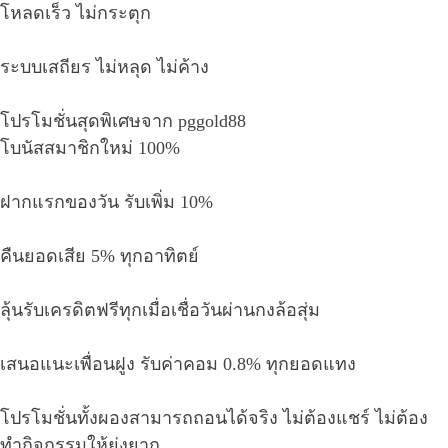
โหลดเร็ว ไม่กระตุก
ระบบเสถียร ไม่หลุด ไม่ค้าง
โปรโมชั่นสุดพิเศษจาก pggold88
โบนัสสมาชิกใหม่ 100%
ฝากแรกของวัน รับเพิ่ม 10%
คืนยอดเสีย 5% ทุกอาทิตย์
ลุ้นรับเครดิตฟรีทุกเมื่อเชื่อวันผ่านกงล้อสุ่ม
เสนอแนะเพื่อนฝูง รับค่าคอม 0.8% ทุกยอดแทง
โปรโมชั่นทั้งผองสามารถถอนได้จริง ไม่ต้องแชร์ ไม่ต้อง
ทำกิจกรรมให้ยุ่งยาก