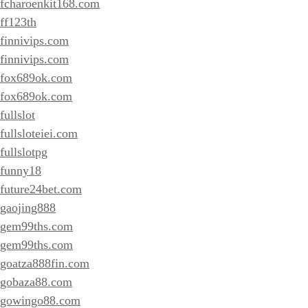
fcharoenkit168.com
ff123th
finnivips.com
finnivips.com
fox689ok.com
fox689ok.com
fullslot
fullsloteiei.com
fullslotpg
funny18
future24bet.com
gaojing888
gem99ths.com
gem99ths.com
goatza888fin.com
gobaza88.com
gowingo88.com