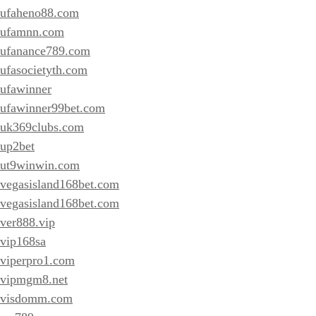
ufaheno88.com
ufamnn.com
ufanance789.com
ufasocietyth.com
ufawinner
ufawinner99bet.com
uk369clubs.com
up2bet
ut9winwin.com
vegasisland168bet.com
vegasisland168bet.com
ver888.vip
vip168sa
viperpro1.com
vipmgm8.net
visdomm.com