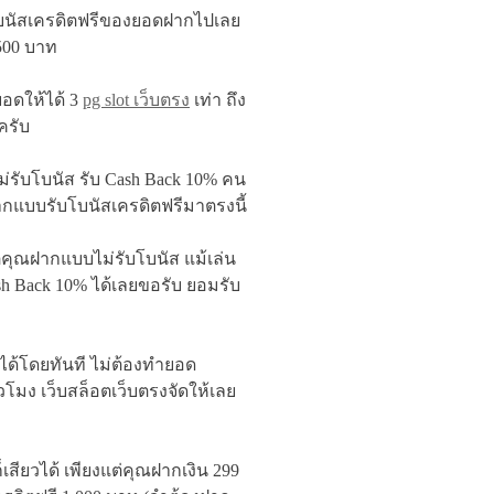
โบนัสเครดิตฟรีของยอดฝากไปเลย
 500 บาท
อดให้ได้ 3
pg slot เว็บตรง
เท่า ถึง
ครับ
่รับโบนัส รับ Cash Back 10% คน
กแบบรับโบนัสเครดิตฟรีมาตรงนี้
่คุณฝากแบบไม่รับโบนัส แม้เล่น
h Back 10% ได้เลยขอรับ ยอมรับ
นได้โดยทันที ไม่ต้องทำยอด
่วโมง เว็บสล็อตเว็บตรงจัดให้เลย
เสียวได้ เพียงแต่คุณฝากเงิน 299