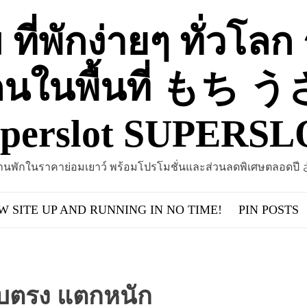
ที่พักง่ายๆ ทั่วโลก
คนในพื้นที่ もち う
perslot SUPERS
ท บ้านพักในราคาย่อมเยาว์ พร้อมโปรโมชั่นและส่วนลดพิเศษตลอ
W SITE UP AND RUNNING IN NO TIME!
PIN POSTS
ว็บตรง แตกหนัก