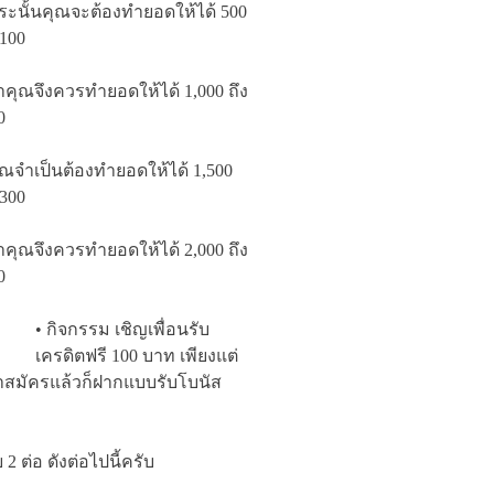
กระนั้นคุณจะต้องทำยอดให้ได้ 500
100
่าคุณจึงควรทำยอดให้ได้ 1,000 ถึง
0
คุณจำเป็นต้องทำยอดให้ได้ 1,500
300
่าคุณจึงควรทำยอดให้ได้ 2,000 ถึง
0
• กิจกรรม เชิญเพื่อนรับ
เครดิตฟรี 100 บาท เพียงแต่
าสมัครแล้วก็ฝากแบบรับโบนัส
2 ต่อ ดังต่อไปนี้ครับ