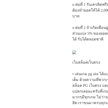
o ต่อที่ 1 รับเครดิตฟ
ต้องทำยอดให้ได้ 2,0
บาท
o ต่อที่ 2 ถ้าเกิดเพื่
ส่วนแบ่ง 5% ของยอดเ
ได้ รับได้ตลอดชาติ
เว็บสล็อตเว็บตรง
• เล่นเกม pg slot ได้แ
เต็ม ด้วยความที่พวกเ
สล็อต PG เว็บตรง แตกห
แปลกเลยนะครับที่เกมด
มากๆมีทุกเกม ไม่ว่าจ
ฮิต เราขนมาครบทุก