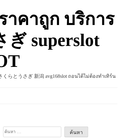
 ราคาถูก บริการ
さぎ superslot
LOT
ดปี さくらとうさぎ 新潟 avg168slot ถอนได้ไม่ต้องทำเทิร์น
ค้นหา