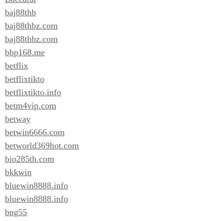
baj88thb
baj88thbz.com
baj88thbz.com
bbp168.me
betflix
betflixtikto
betflixtikto.info
betm4vip.com
betway
betwin6666.com
betworld369hot.com
bio285th.com
bkkwin
bluewin8888.info
bluewin8888.info
bng55