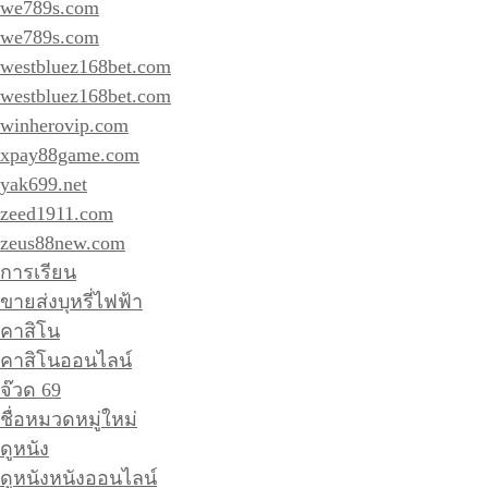
we789s.com
we789s.com
westbluez168bet.com
westbluez168bet.com
winherovip.com
xpay88game.com
yak699.net
zeed1911.com
zeus88new.com
การเรียน
ขายส่งบุหรี่ไฟฟ้า
คาสิโน
คาสิโนออนไลน์
จ๊วด 69
ชื่อหมวดหมู่ใหม่
ดูหนัง
ดูหนังหนังออนไลน์