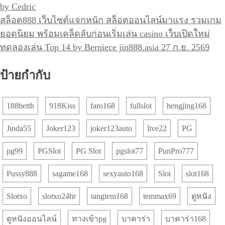
by Cedric
สล็อต888 เว็บไซต์แจกหนัก สล็อตออนไลน์มาแรง รวมเกม
ยอดนิยม พร้อมเคล็ดลับก่อนเริ่มเล่น casino เว็บเปิดใหม่
ทดลองเล่น Top 14 by Berniece jin888.asia 27 ก.ย. 2569
ป้ายกำกับ
188betth
918Kiss
faro168
fullslot
hengjing168
Jinda55
Joker123
joker123auto
live22
PG
pg99
PGSlot
PG Slot
pgslot77
PunPro777
Pussy888
sagame168
sexyauto168
Slot
slot168
Slotxo
slotxo24hr
tangtem168
temmax69
ดูหนัง
ดูหนังออนไลน์
ทางเข้าpg
บาคาร่า
บาคาร่า168