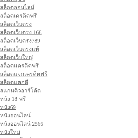
สล็อตออนไลน์
สล็อตเครดิตฟรี
สล็อตเว็บตรง
สล็อตเว็บตรง 168
สล็อตเว็บตรง789
สล็อตเว็บตรงแท้
สล็อตเว็บใหญ่
สล็อตเเครดิตฟรี
สล็อตแจกเครดิตฟรี
สล็อตแตกดี
สแกนคิวอาร์โค้ด
หนัง 18 ฟรี
หนัง69
หนังออนไลน์
หนังออนไลน์ 2566
หนังใหม่