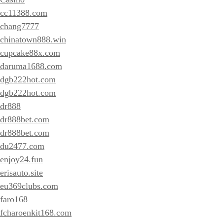
cc11388.com
chang7777
chinatown888.win
cupcake88x.com
daruma1688.com
dgb222hot.com
dgb222hot.com
dr888
dr888bet.com
dr888bet.com
du2477.com
enjoy24.fun
erisauto.site
eu369clubs.com
faro168
fcharoenkit168.com