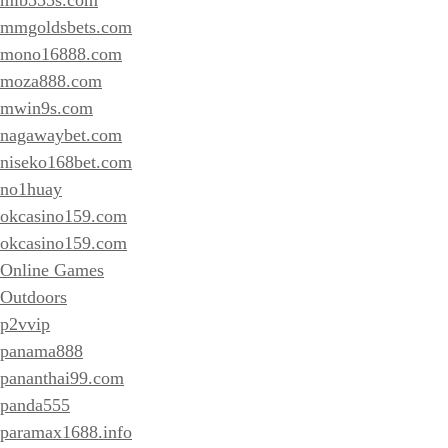
mmgoldsbets.com
mono16888.com
moza888.com
mwin9s.com
nagawaybet.com
niseko168bet.com
no1huay
okcasino159.com
okcasino159.com
Online Games
Outdoors
p2vvip
panama888
pananthai99.com
panda555
paramax1688.info