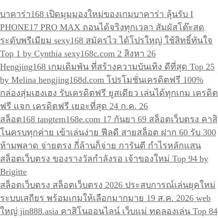
บาคาร่า168 เปิดมุมมองใหม่ของเกมบาคาร่า ลุ้นรับ I
PHONE17 PRO MAX ถอนได้จริงทุกเวลา สัมผัสโต๊ะสด
ระดับพรีเมียม sexy168 สมัครไว ได้โปรใหญ่ ใช้สิทธิ์ทันใจ
Top 1 by Cynthia sexy168c.com 2 สิงหา 26
Hengjing168 เกมเดิมพัน ที่สร้างความบันเทิง ดีที่สุด Top 25
by Melina hengjing168d.com โปรโมชั่นเครดิตฟรี 100%
กล่องสุ่มเฮงเฮง รับเครดิตฟรี ยูสเดียว เล่นได้ทุกเกม เครดิต
ฟรี แจก เครดิตฟรี เยอะที่สุด 24 ก.ค. 26
สล็อต168 tangtem168e.com 17 กันยา 69 สล็อตเว็บตรง คาสิ
โนครบทุกค่าย เข้าเล่นง่าย ฟีลดี สายสล็อต ฝาก 60 รับ 300
ห้ามพลาด จ่ายตรง กี่ล้านก็จ่าย การันตี กำไรหลักแสน
สล็อตเว็บตรง ของรางวัลกำลังรอ เจ้าของใหม่ Top 94 by
Brigitte
สล็อตเว็บตรง สล็อตเว็บตรง 2026 ประสบการณ์เล่นยุคใหม่
ระบบเสถียร พร้อมเกมให้เลือกมากมาย 19 ส.ค. 2026 web
ใหญ่ jin888.asia คาสิโนออนไลน์ เว็บแม่ ทดลองเล่น Top 84