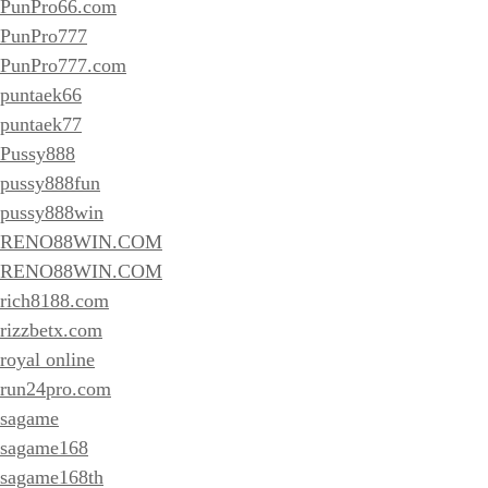
PunPro66.com
PunPro777
PunPro777.com
puntaek66
puntaek77
Pussy888
pussy888fun
pussy888win
RENO88WIN.COM
RENO88WIN.COM
rich8188.com
rizzbetx.com
royal online
run24pro.com
sagame
sagame168
sagame168th