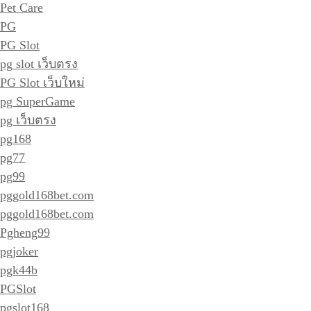
Pet Care
PG
PG Slot
pg slot เว็บตรง
PG Slot เว็บใหม่
pg SuperGame
pg เว็บตรง
pg168
pg77
pg99
pggold168bet.com
pggold168bet.com
Pgheng99
pgjoker
pgk44b
PGSlot
pgslot168