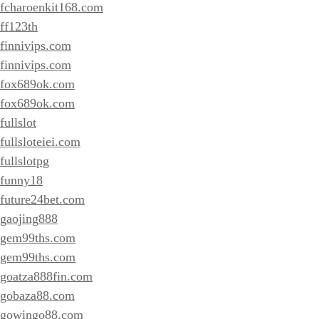
fcharoenkit168.com
ff123th
finnivips.com
finnivips.com
fox689ok.com
fox689ok.com
fullslot
fullsloteiei.com
fullslotpg
funny18
future24bet.com
gaojing888
gem99ths.com
gem99ths.com
goatza888fin.com
gobaza88.com
gowingo88.com