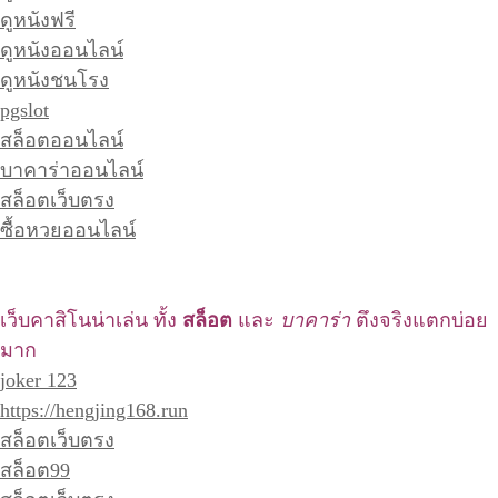
ดูหนังฟรี
ดูหนังออนไลน์
ดูหนังชนโรง
pgslot
สล็อตออนไลน์
บาคาร่าออนไลน์
สล็อตเว็บตรง
ซื้อหวยออนไลน์
เว็บคาสิโนน่าเล่น ทั้ง
สล็อต
และ
บาคาร่า
ตึงจริงแตกบ่อย
มาก
joker 123
https://hengjing168.run
สล็อตเว็บตรง
สล็อต99