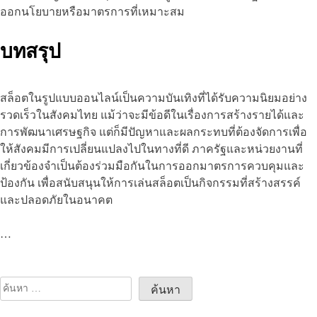
ออกนโยบายหรือมาตรการที่เหมาะสม
บทสรุป
สล็อตในรูปแบบออนไลน์เป็นความบันเทิงที่ได้รับความนิยมอย่าง
รวดเร็วในสังคมไทย แม้ว่าจะมีข้อดีในเรื่องการสร้างรายได้และ
การพัฒนาเศรษฐกิจ แต่ก็มีปัญหาและผลกระทบที่ต้องจัดการเพื่อ
ให้สังคมมีการเปลี่ยนแปลงไปในทางที่ดี ภาครัฐและหน่วยงานที่
เกี่ยวข้องจำเป็นต้องร่วมมือกันในการออกมาตรการควบคุมและ
ป้องกัน เพื่อสนับสนุนให้การเล่นสล็อตเป็นกิจกรรมที่สร้างสรรค์
และปลอดภัยในอนาคต
…
ค้นหา
สำหรับ: