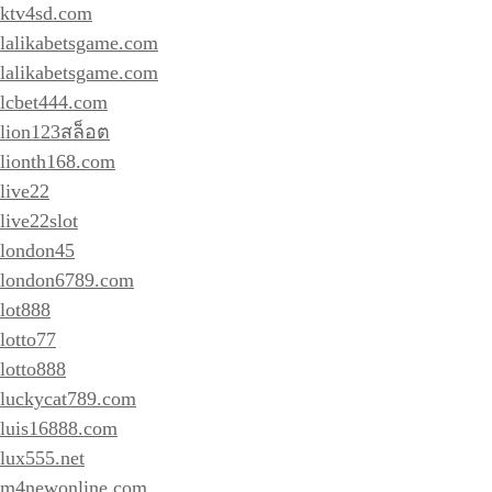
ktv4sd.com
lalikabetsgame.com
lalikabetsgame.com
lcbet444.com
lion123สล็อต
lionth168.com
live22
live22slot
london45
london6789.com
lot888
lotto77
lotto888
luckycat789.com
luis16888.com
lux555.net
m4newonline.com