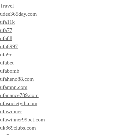
Travel
udee365day.com
ufa11k
ufa77
ufa88
ufa8997
ufa9r
ufabet
ufabomb
ufaheno88.com
ufamnn.com
ufanance789.com
ufasocietyth.com
ufawinner
ufawinner99bet.com
uk369clubs.com