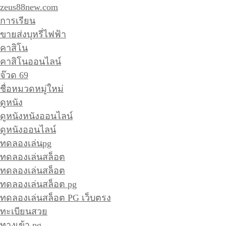
zeus88new.com
การเรียน
ขายส่งบุหรี่ไฟฟ้า
คาสิโน
คาสิโนออนไลน์
จ๊วด 69
ชื่อหมวดหมู่ใหม่
ดูหนัง
ดูหนังหนังออนไลน์
ดูหนังออนไลน์
ทดลองเล่นpg
ทดลองเล่นสล็อต
ทดลองเล่นสล็อต
ทดลองเล่นสล็อต pg
ทดลองเล่นสล็อต PG เว็บตรง
ทะเบียนสวย
ทางเข้า pg