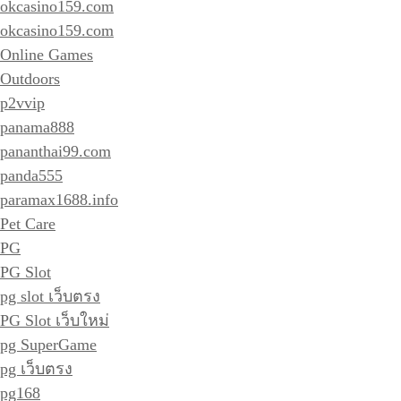
okcasino159.com
okcasino159.com
Online Games
Outdoors
p2vvip
panama888
pananthai99.com
panda555
paramax1688.info
Pet Care
PG
PG Slot
pg slot เว็บตรง
PG Slot เว็บใหม่
pg SuperGame
pg เว็บตรง
pg168