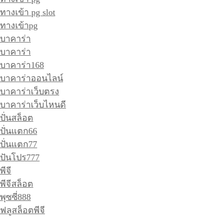
ทางเข้า pg slot
ทางเข้าpg
บาคาร่า
บาคาร่า
บาคาร่า168
บาคาร่าออนไลน์
บาคาร่าเว็บตรง
บาคาร่าเว็บไหนดี
ปั่นสล็อต
ปั่นแตก66
ปั่นแตก77
ปันโปร777
พีจี
พีจีสล็อต
พุซซี่888
ฟลูสล็อตพีจี