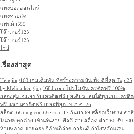
แทงบอลออนไลน์
แทงหวยสด
แพนด้า555
โจ๊กเกอร์123
โจ๊กเกอร์123
ไวน์
เรื่องล่าสุด
Hengjing168 เกมเดิมพัน ที่สร้างความบันเทิง ดีที่สุด Top 25
by Melina hengjing168d.com โปรโมชั่นเครดิตฟรี 100%
กล่องสุ่มเฮงเฮง รับเครดิตฟรี ยูสเดียว เล่นได้ทุกเกม เครดิต
ฟรี แจก เครดิตฟรี เยอะที่สุด 24 ก.ค. 26
สล็อต168 tangtem168e.com 17 กันยา 69 สล็อตเว็บตรง คาสิ
โนครบทุกค่าย เข้าเล่นง่าย ฟีลดี สายสล็อต ฝาก 60 รับ 300
ห้ามพลาด จ่ายตรง กี่ล้านก็จ่าย การันตี กำไรหลักแสน