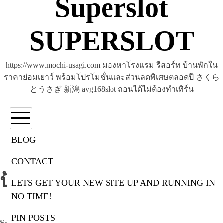
Superslot
SUPERSLOT
https://www.mochi-usagi.com มองหาโรงแรม รีสอร์ท บ้านพักใน
ราคาย่อมเยาว์ พร้อมโปรโมชั่นและส่วนลดพิเศษตลอดปี さくら
とうさぎ 新潟 avg168slot ถอนได้ไม่ต้องทำเทิร์น
BLOG
CONTACT
ป้ายกำกับ:
chang7777 สมัคร
LETS GET YOUR NEW SITE UP AND RUNNING IN
NO TIME!
PIN POSTS
Some Information About Chang7777 เครดิตฟรี That can