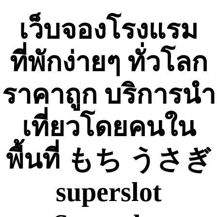
Skip
to
เว็บจองโรงแรม
content
ที่พักง่ายๆ ทั่วโลก
ราคาถูก บริการนำ
เที่ยวโดยคนใน
พื้นที่ もち うさぎ
superslot