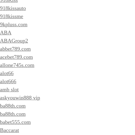
918kissauto
918kissme
9kpluss.com
ABA
ABAGroup2
abbet789.com
acebet789.com
allone745s.com
alot66
alot666
amb slot
askyouwin888 vip
ba88th.com
ba88th.com
babet555.com
Baccarat