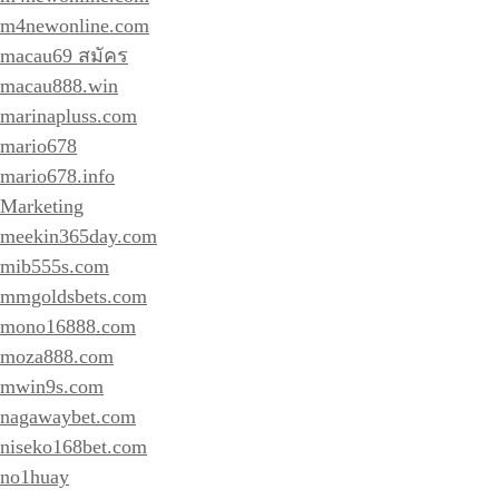
m4newonline.com
macau69 สมัคร
macau888.win
marinapluss.com
mario678
mario678.info
Marketing
meekin365day.com
mib555s.com
mmgoldsbets.com
mono16888.com
moza888.com
mwin9s.com
nagawaybet.com
niseko168bet.com
no1huay