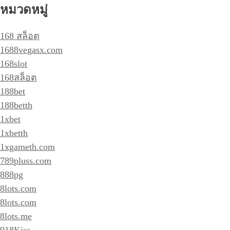
หมวดหมู่
168 สล็อต
1688vegasx.com
168slot
168สล็อต
188bet
188betth
1xbet
1xbetth
1xgameth.com
789pluss.com
888pg
8lots.com
8lots.com
8lots.me
918Kiss