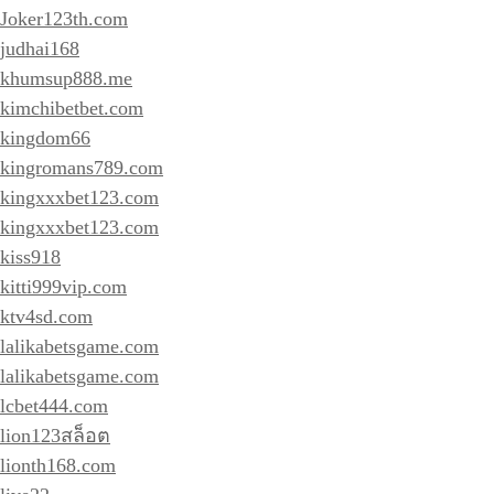
Joker123th.com
judhai168
khumsup888.me
kimchibetbet.com
kingdom66
kingromans789.com
kingxxxbet123.com
kingxxxbet123.com
kiss918
kitti999vip.com
ktv4sd.com
lalikabetsgame.com
lalikabetsgame.com
lcbet444.com
lion123สล็อต
lionth168.com