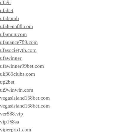
ufa9r
ufabet
ufabomb
ufaheno88.com
ufamnn.com
ufanance789.com
ufasocietyth.com
ufawinner
ufawinner99bet.com
uk369clubs.com
up2bet
ut9winwin.com
vegasisland168bet.com
vegasisland168bet.com
ver888.vip
vip168sa
viperpro1.com