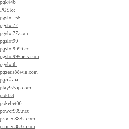
pgk44b
PGSlot
pgslot168
pgslot77
pgslot77.com
pgslot99
pgslot9999.co
pgslot999bets.com
pgslotth
pgzeus88win.com
pgสล็อต
play97vip.com
pokbet
pokebet88
power999.net
proded888x.com
proded888x.com