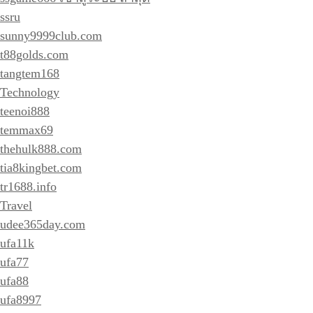
ssru
sunny9999club.com
t88golds.com
tangtem168
Technology
teenoi888
temmax69
thehulk888.com
tia8kingbet.com
tr1688.info
Travel
udee365day.com
ufa11k
ufa77
ufa88
ufa8997