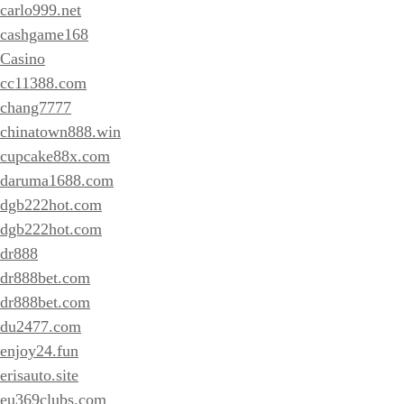
carlo999.net
cashgame168
Casino
cc11388.com
chang7777
chinatown888.win
cupcake88x.com
daruma1688.com
dgb222hot.com
dgb222hot.com
dr888
dr888bet.com
dr888bet.com
du2477.com
enjoy24.fun
erisauto.site
eu369clubs.com