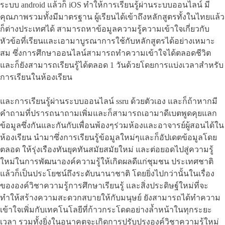
ระบบ android แล้วก็ iOS ทำให้การเรียนรู้ผ่านระบบออนไลน์ มี
คุณภาพรวมทั้งมีมาตรฐาน ผู้เรียนได้เข้าถึงหลักสูตรทั้งในไทยแล้ว
ก็ต่างประเทศได้ สามารถหาข้อมูลความรู้ความเข้าใจเกี่ยวกับ
หัวข้อที่เรียนและเอามาบูรณาการใช้กับหลักสูตรได้อย่างเหมาะ
สม ซึ่งการศึกษาออนไลน์สามารถทำความเข้าใจได้ตลอดชีวิต
และก็ยังสามารถเรียนรู้ได้ตลอด 1 วันด้วยโดยการแบ่งเวลาสำหรับ
การเรียนในห้องเรียน
และการเรียนรู้ผ่านระบบออนไลน์ ssru ด้วยตัวเอง และก็ถ้าหากมี
คำถามที่ปรารถนาถามเพิ่มและก็สามารถเอามาดีเบตพูดคุยแลก
ข้อมูลซึ่งกันและกันกับเพื่อนพ้องๆร่วมห้องและอาจารย์ผู้สอนได้ใน
ห้องเรียน นำมาซึ่งการเรียนรู้ข้อมูลใหม่ๆและก็อัปเดตข้อมูลโดย
ตลอด ให้รุ่งเรืองทันยุคทันสมัยสมัยใหม่ และต่อยอดไปสู่ความรู้
ใหม่ในการพัฒนาองค์ความรู้ให้เกิดผลดีแก่ชุมชน ประเทศชาติ
แล้วก็เป็นประโยชน์ถึงระดับนานาชาติ โดยยิ่งไปกว่านั้นในเรื่อง
ขององค์วิชาความรู้การศึกษาเรียนรู้ และสิ่งประดิษฐ์ใหม่ที่จะ
ทำให้สร้างความสะดวกสบายให้กับมนุษย์ ยังสามารถได้ทำความ
เข้าใจเพิ่มกับเทคโนโลยีที่ก้าวกระโดดอย่างล้ำหน้าในทุกระยะ
เวลา รวมทั้งยิ่งในอนาคตจะเกิดการปรับปรุงองค์วิชาความรู้ใหม่