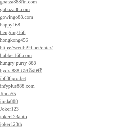
goatza888fin.com
gobaza88.com
gowingo88.com
happy168
hengjing168
hongkong456
https://sretthi99.bet/enter/
hubbet168.com
hungry purry 888
hydra888 เครดิตฟรี
ib888pro.bet
infyplus888.com
Jinda55
jinda888
Joker123
joker123auto
joker123th