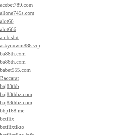
acebet789.com
allone745s.com
alot66
alot666
amb slot
askyouwin888 vip
ba88th.com
ba88th.com
babet555.com
Baccarat
baj88thb
baj88thbz.com
baj88thbz.com
bbp168.me
betflix
betflixtikto
betflixtikto.info