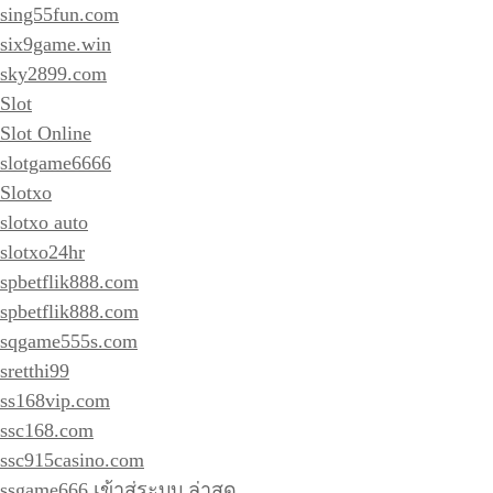
sing55fun.com
six9game.win
sky2899.com
Slot
Slot Online
slotgame6666
Slotxo
slotxo auto
slotxo24hr
spbetflik888.com
spbetflik888.com
sqgame555s.com
sretthi99
ss168vip.com
ssc168.com
ssc915casino.com
ssgame666 เข้าสู่ระบบ ล่าสุด