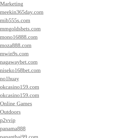
Marketing
meekin365day.com
mib555s.com
mmgoldsbets.com
mono16888.com
moza888.com
mwin9s.com
nagawaybet.com
niseko168bet.com
no1huay
okcasino159.com
okcasino159.com
Online Games
Outdoors
p2vvip
panama888
pananthai99.com