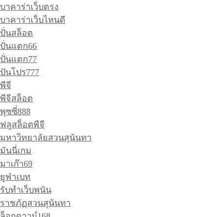
บาคาร่าเว็บตรง
บาคาร่าเว็บไหนดี
ปั่นสล็อต
ปั่นแตก66
ปั่นแตก77
ปันโปร777
พีจี
พีจีสล็อต
พุซซี่888
ฟลูสล็อตพีจี
มหาวิทยาลัยสวนสุนันทา
มันนี่เกม
มาเก๊า69
ยูฟ่าเบท
รับทำเว็บพนัน
ราชภัฏสวนสุนันทา
ล็อกดาวน์168