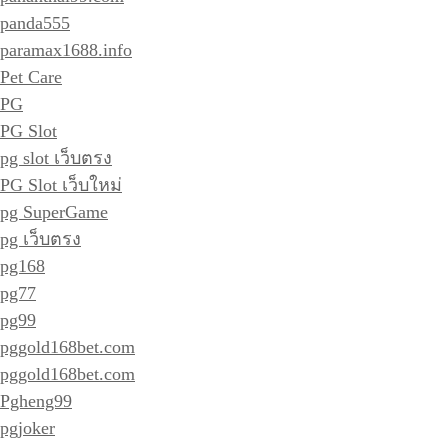
panda555
paramax1688.info
Pet Care
PG
PG Slot
pg slot เว็บตรง
PG Slot เว็บใหม่
pg SuperGame
pg เว็บตรง
pg168
pg77
pg99
pggold168bet.com
pggold168bet.com
Pgheng99
pgjoker