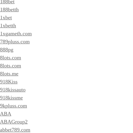
188bet
188betth
1xbet
1xbetth
1xgameth.com
789pluss.com
888pg
8lots.com
8lots.com
8lots.me
918Kiss
918kissauto
918kissme
9kpluss.com
ABA
ABAGroup2
abbet789.com