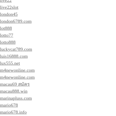
live22
live22slot
london45
london6789.com
lot888
lotto77
lotto888
luckycat789.com
luis16888.com
lux555.net
m4newonline.com
m4newonline.com
macau69 สมัคร
macau888.win
marinapluss.com
mario678
mario678.info