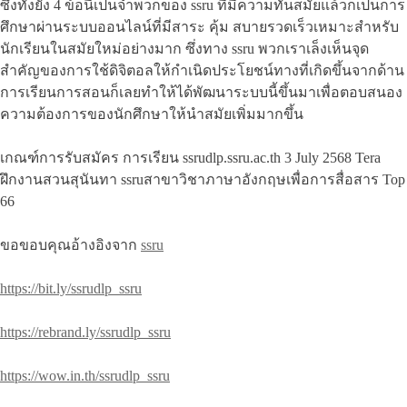
ซึ่งทั้งยัง 4 ข้อนี้เป็นจำพวกของ ssru ที่มีความทันสมัยแล้วก็เป็นการ
ศึกษาผ่านระบบออนไลน์ที่มีสาระ คุ้ม สบายรวดเร็วเหมาะสำหรับ
นักเรียนในสมัยใหม่อย่างมาก ซึ่งทาง ssru พวกเราเล็งเห็นจุด
สำคัญของการใช้ดิจิตอลให้กำเนิดประโยชน์ทางที่เกิดขึ้นจากด้าน
การเรียนการสอนก็เลยทำให้ได้พัฒนาระบบนี้ขึ้นมาเพื่อตอบสนอง
ความต้องการของนักศึกษาให้นำสมัยเพิ่มมากขึ้น
เกณฑ์การรับสมัคร การเรียน ssrudlp.ssru.ac.th 3 July 2568 Tera
ฝึกงานสวนสุนันทา ssruสาขาวิชาภาษาอังกฤษเพื่อการสื่อสาร Top
66
ขอขอบคุณอ้างอิงจาก
ssru
https://bit.ly/ssrudlp_ssru
https://rebrand.ly/ssrudlp_ssru
https://wow.in.th/ssrudlp_ssru