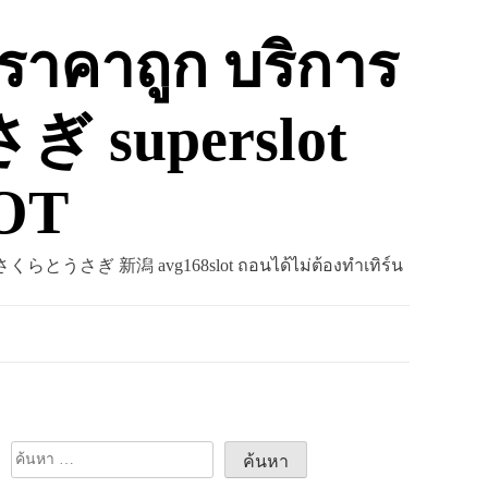
 ราคาถูก บริการ
さぎ superslot
LOT
ดปี さくらとうさぎ 新潟 avg168slot ถอนได้ไม่ต้องทำเทิร์น
ค้นหา