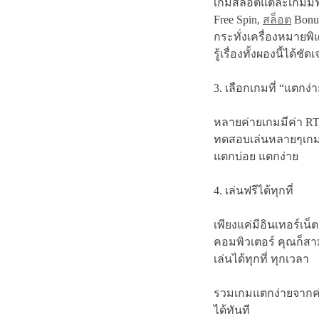
เกมสล็อตแต่ละเกมมีฟี
Free Spin,
สล็อต
Bonus
กระทั่งเครื่องหมายพ
รู้เรื่องทั้งผองนี้ได้ชัด
3. เลือกเกมที่ “แตกง่า
หลายค่ายเกมมีค่า RTP
ทดสอบเล่นหลายๆเกม
แตกบ่อย แตกง่าย
4. เล่นฟรีได้ทุกที่
เพียงแค่มีอินเทอร์เน็
คอมพิวเตอร์ คุณก็
เล่นได้ทุกที่ ทุกเวลา
รวมเกมแตกง่ายจากค่
ได้ทันที