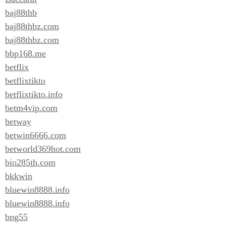
baj88thb
baj88thbz.com
baj88thbz.com
bbp168.me
betflix
betflixtikto
betflixtikto.info
betm4vip.com
betway
betwin6666.com
betworld369hot.com
bio285th.com
bkkwin
bluewin8888.info
bluewin8888.info
bng55