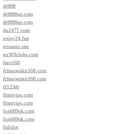
dr888
dr888bet.com
dr888bet.com
du2477.com
enjoy24.fun
erisauto.site
eu369clubs.com
faro168
fcharoenkit168.com
fcharoenkit168.com
ff123th
finnivips.com
finnivips.com
fox689ok.com
fox689ok.com
fullslot