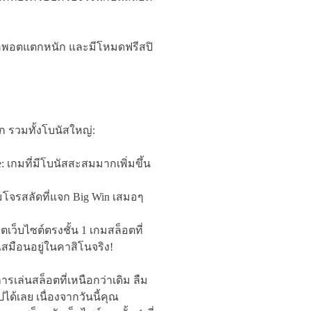
จ็คพอตแตกหนัก และมีโหมดฟรีสปิ
 รวมทั้งโบนัสใหญ่:
: เกมที่มีโบนัสสะสมมากเพิ่มขึ้น
ีมโจรสลัดที่แจก Big Win เสมอๆ
ตเว็บไซต์ตรงชั้น 1 เกมสล็อตที่
เสมือนอยู่ในคาสิโนจริง!
ล่นสล็อตที่เหนือกว่าเดิม ลืม
ด้เลย เนื่องจากวันนี้คุณ