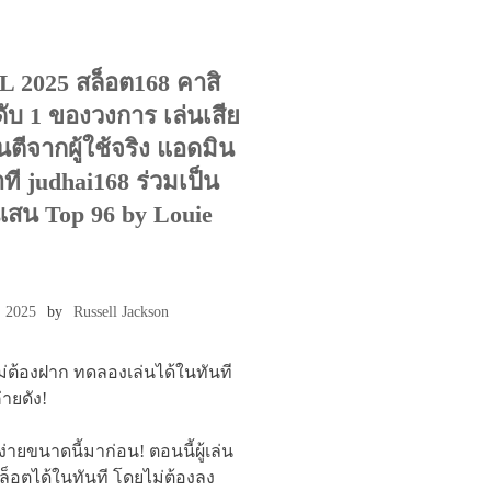
L 2025 สล็อต168 คาสิ
ับ 1 ของวงการ เล่นเสีย
นตีจากผู้ใช้จริง แอดมิน
ที judhai168 ร่วมเป็น
นแสน Top 96 by Louie
 2025
by
Russell Jackson
ม่ต้องฝาก ทดลองเล่นได้ในทันที
ายดัง!
่ายขนาดนี้มาก่อน! ตอนนี้ผู้เล่น
็อตได้ในทันที โดยไม่ต้องลง