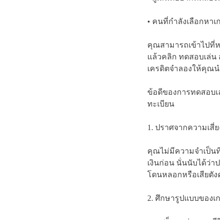
• คนที่กำลังเลือกหาเ
คุณสามารถเข้าไปที่ห
แล้วคลิก ทดสอบเล่น 
เครดิตจำลองให้คุณนำ
ข้อดีของการทดสอบเล
ทะเบียน
1. ปราศจากความเสี่ย
คุณไม่มีความจำเป็นท
เงินก่อน นั่นนับได้ว
โดนหลอกหรือเสียตังค
2. ศึกษารูปแบบของเก