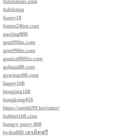
fullsloteiei.com
fullslotpg
funny18
future24bet.com
gaojing888
gem99ths.com
gem99ths.com
goatza888fin.com
gobaza88.com
gowingo88.com
happy168
hengjing168
hongkong456
https://sretthi99.bet/enter/
hubbet168.com
hungry purry 888
hydra888 เครดิตฟรี