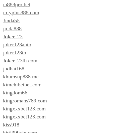
ib888pro.bet
infyplus888.com
Jinda55
jinda888
Joker123
joker123auto
joker123th
Joker123th.com
judhai168
khumsup888.me
kimchibetbet.com
kingdom66
kingromans789.com
kingxxxbet123.com
kingxxxbet123.com
kiss918
kitti999vip.com