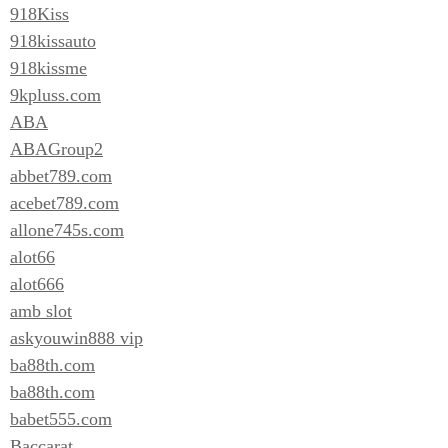
918Kiss
918kissauto
918kissme
9kpluss.com
ABA
ABAGroup2
abbet789.com
acebet789.com
allone745s.com
alot66
alot666
amb slot
askyouwin888 vip
ba88th.com
ba88th.com
babet555.com
Baccarat