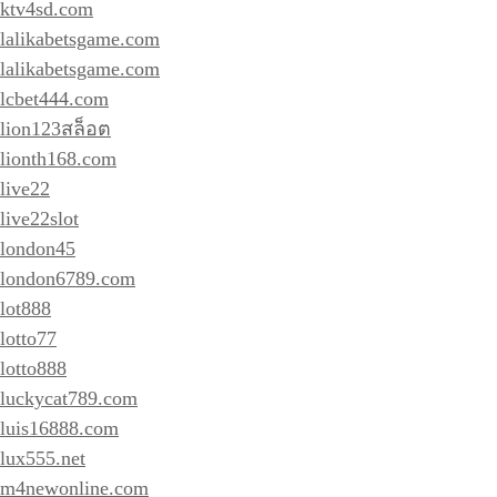
ktv4sd.com
lalikabetsgame.com
lalikabetsgame.com
lcbet444.com
lion123สล็อต
lionth168.com
live22
live22slot
london45
london6789.com
lot888
lotto77
lotto888
luckycat789.com
luis16888.com
lux555.net
m4newonline.com