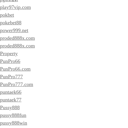
play97vip.com
pokbet
pokebet88
power999.net
proded888x.com
proded888x.com
Property
PunPro66
PunPro66.com
PunPro777
PunPro777.com
puntaek66
puntaek77
Pussy888
pussy888fun
pussy888win