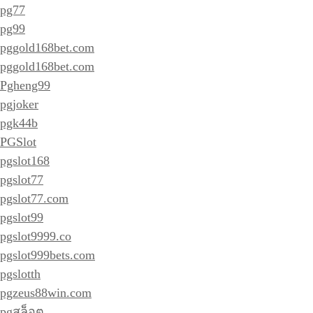
pg77
pg99
pggold168bet.com
pggold168bet.com
Pgheng99
pgjoker
pgk44b
PGSlot
pgslot168
pgslot77
pgslot77.com
pgslot99
pgslot9999.co
pgslot999bets.com
pgslotth
pgzeus88win.com
pgสล็อต