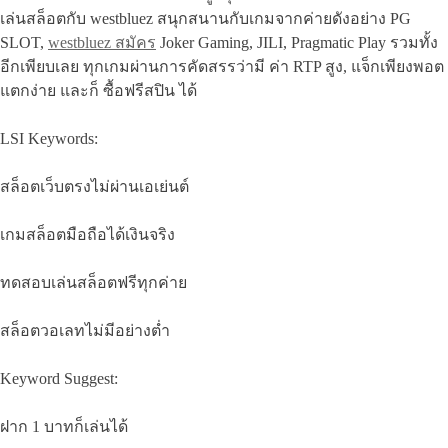
เล่นสล็อตกับ westbluez สนุกสนานกับเกมจากค่ายดังอย่าง PG
SLOT,
westbluez สมัคร
Joker Gaming, JILI, Pragmatic Play รวมทั้ง
อีกเพียบเลย ทุกเกมผ่านการคัดสรรว่ามี ค่า RTP สูง, แจ็กเพียงพอต
แตกง่าย และก็ ซื้อฟรีสปิน ได้
LSI Keywords:
สล็อตเว็บตรงไม่ผ่านเอเย่นต์
เกมสล็อตมือถือได้เงินจริง
ทดสอบเล่นสล็อตฟรีทุกค่าย
สล็อตวอเลทไม่มีอย่างต่ำ
Keyword Suggest:
ฝาก 1 บาทก็เล่นได้