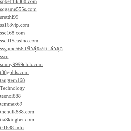
spbetflik888.com
sqgame555s.com
sretthi99
ss168vip.com
ssc168.com
ssc915casino.com
ssgame666 เข้าสู่ระบบ ล่าสุด
ssru
sunny9999club.com
t88golds.com
tangtem168
Technology
teenoi888
temmax69
thehulk888.com
tia8kingbet.com
tr1688.info