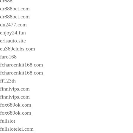
dr888
dr888bet.com
dr888bet.com
du2477.com
enjoy24.fun
erisauto.site
eu369clubs.com
faro168
fcharoenkit168.com
fcharoenkit168.com
ff123th
finnivips.com
finnivips.com
fox689ok.com
fox689ok.com
fullslot
fullsloteiei.com