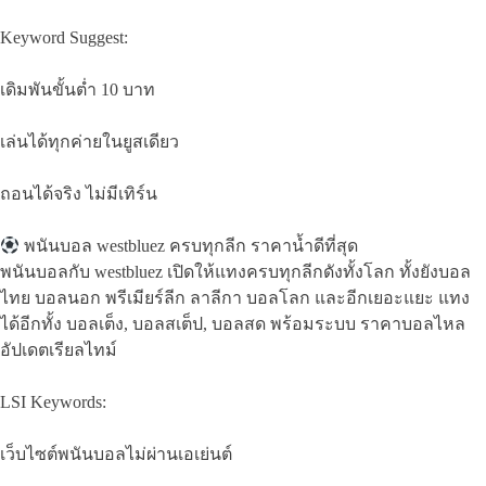
Keyword Suggest:
เดิมพันขั้นต่ำ 10 บาท
เล่นได้ทุกค่ายในยูสเดียว
ถอนได้จริง ไม่มีเทิร์น
พนันบอล westbluez ครบทุกลีก ราคาน้ำดีที่สุด
พนันบอลกับ westbluez เปิดให้แทงครบทุกลีกดังทั้งโลก ทั้งยังบอล
ไทย บอลนอก พรีเมียร์ลีก ลาลีกา บอลโลก และอีกเยอะแยะ แทง
ได้อีกทั้ง บอลเต็ง, บอลสเต็ป, บอลสด พร้อมระบบ ราคาบอลไหล
อัปเดตเรียลไทม์
LSI Keywords:
เว็บไซต์พนันบอลไม่ผ่านเอเย่นต์