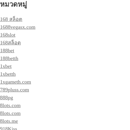
หมวดหมู่
168 สล็อต
1688vegasx.com
168slot
168สล็อต
188bet
188betth
1xbet
1xbetth
1xgameth.com
789pluss.com
888pg
8lots.com
8lots.com
8lots.me
918Kiss