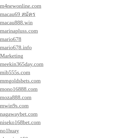
m4newonline.com
macau69 สมัคร
macau888.win
marinapluss.com
mario678
mario678.info
Marketing
meekin365day.com
mib555s.com
mmgoldsbets.com
mono16888.com
moza888.com
mwin9s.com
nagawaybet.com
niseko168bet.com
no1huay