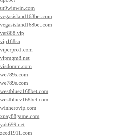
ut9winwin.com
vegasisland168bet.com
vegasisland168bet.com
ver888.vip
vip168sa
viperpro1.com
vipmgm8.net
visdomm.com
we789s.com
we789s.com
westbluez168bet.com
westbluez168bet.com
winherovip.com
xpay88game.com
yak699.net
zeed1911.com