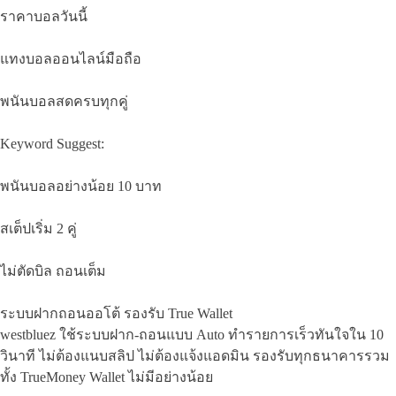
ราคาบอลวันนี้
แทงบอลออนไลน์มือถือ
พนันบอลสดครบทุกคู่
Keyword Suggest:
พนันบอลอย่างน้อย 10 บาท
สเต็ปเริ่ม 2 คู่
ไม่ตัดบิล ถอนเต็ม
ระบบฝากถอนออโต้ รองรับ True Wallet
westbluez ใช้ระบบฝาก-ถอนแบบ Auto ทำรายการเร็วทันใจใน 10
วินาที ไม่ต้องแนบสลิป ไม่ต้องแจ้งแอดมิน รองรับทุกธนาคารรวม
ทั้ง TrueMoney Wallet ไม่มีอย่างน้อย