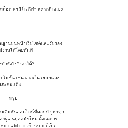
งสล็อต คาสิโน กีฬา สลากกินแบ่ง
ื้นฐานบนหน้าเว็บไซต์และรับรอง
ช้งานได้โดยทันที
งทำยังไงถึงจะได้?
รโมชั่น เช่น ฝากเงิน เสนอแนะ
เกมสะสมแต้ม
สรุป
มเดิมพันออนไลน์ที่ตอบปัญหาทุก
องผู้เล่นยุคสมัยใหม่ ตั้งแต่การ
ระบบ winhero เข้าระบบ ที่เร็ว