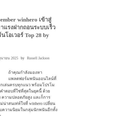
ember winhero เข้าสู่
มาแรงฝากถอนระบบเร็ว
ร์นโอเวอร์ Top 28 by
ถุนายน 2025
by
Russell Jackson
ถ้าคุณกำลังมองหา
แพลตฟอร์มพนันออนไลน์ที่
เลือกเล่นครบทุกแนว พร้อมโปรโม
คำตอบที่ใช่ที่สุดในยุคนี้ ด้วย
าย ความปลอดภัยสูง และก็การ
ไม่น่าสนเท่ห์ใจที่ winhero เปลี่ยน
ับความนิยมในกลุ่มนักพนันอีกทั้ง
พ