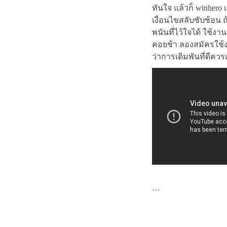
ทันใจ แล้วก็ winhero 
เงื่อนไขสลับซับซ้อน
พนันที่ไว้ใจได้ ใช้งา
คอยช้า ลองสมัครใช้
ว่าการเดิมพันที่ดีควร
…