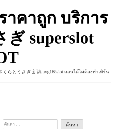
 ราคาถูก บริการ
さぎ superslot
LOT
ดปี さくらとうさぎ 新潟 avg168slot ถอนได้ไม่ต้องทำเทิร์น
ค้นหา