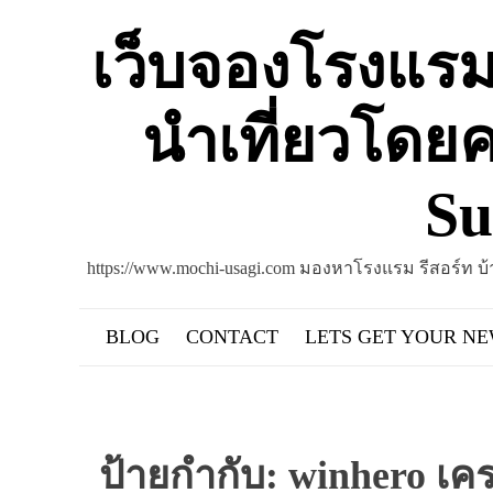
Skip
to
เว็บจองโรงแรม 
content
นำเที่ยวโดย
Su
https://www.mochi-usagi.com มองหาโรงแรม รีสอร์
BLOG
CONTACT
LETS GET YOUR NE
ป้ายกำกับ:
winhero เคร