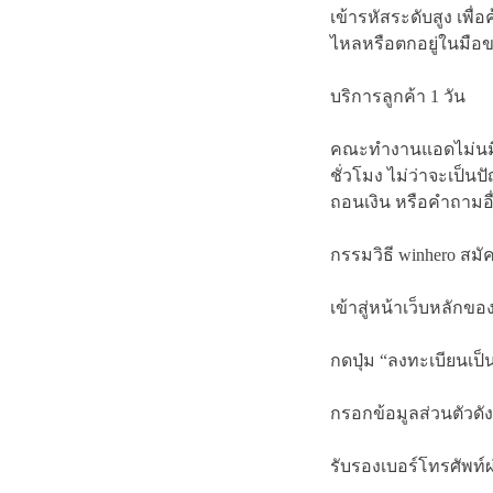
เข้ารหัสระดับสูง เพื่อค
ไหลหรือตกอยู่ในมือข
บริการลูกค้า 1 วัน
คณะทำงานแอดไม่นมื
ชั่วโมง ไม่ว่าจะเป็น
ถอนเงิน หรือคำถามอื
กรรมวิธี winhero สมัค
เข้าสู่หน้าเว็บหลักขอ
กดปุ่ม “ลงทะเบียนเป
กรอกข้อมูลส่วนตัวดั
รับรองเบอร์โทรศัพท์