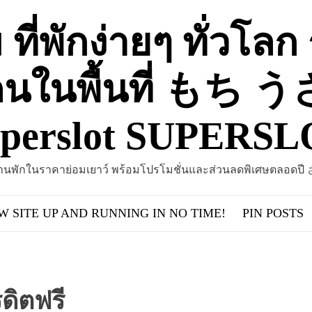
ที่พักง่ายๆ ทั่วโลก
คนในพื้นที่ もち う
perslot SUPERS
ท บ้านพักในราคาย่อมเยาว์ พร้อมโปรโมชั่นและส่วนลดพิเศษตลอ
W SITE UP AND RUNNING IN NO TIME!
PIN POSTS
ดิตฟรี