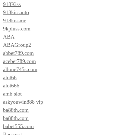
918Kiss
918kissauto
918kissme
9kpluss.com
ABA
ABAGroup2
abbet789.com
acebet789.com
allone745s.com
alot66
alot666
amb slot
askyouwin888 vip
ba88th.com
ba88th.com
babet555.com
Baccarat