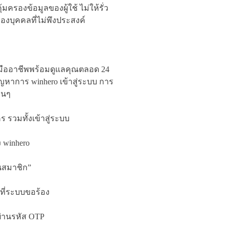
ุ้มครองข้อมูลของผู้ใช้ ไม่ให้รั่ว
องบุคคลที่ไม่พึงประสงค์
ออาชีพพร้อมดูแลคุณตลอด 24
ปัญหาการ winhero เข้าสู่ระบบ การ
่นๆ
ร รวมทั้งเข้าสู่ระบบ
ง winhero
็นสมาชิก”
งที่ระบบขอร้อง
ผ่านรหัส OTP