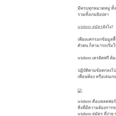
มีครบทุกหมวดหมู่ ทั้
รวมทั้งเกมยิงปลา
winhero สมัคร
ยังไง?
เพียงแค่กรอกข้อมูลพ
ตัวตน ก็สามารถเริ่มใ
winhero เครดิตฟรี ต้อ
ปฏิบัติตามข้อตกลงโป
เพื่อนพ้อง หรือเล่น
winhero คือแพลตฟอร์
สิ่งที่มีความต้องการข
winhero สมัคร ที่ง่าย 