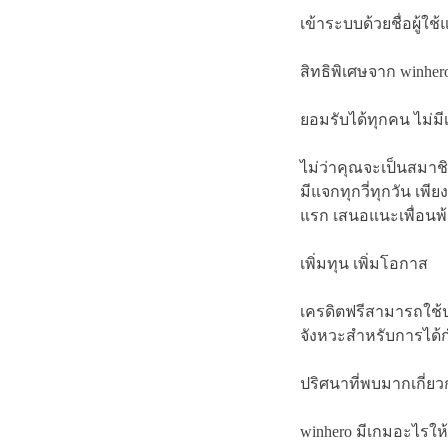
เข้าระบบด้วยชื่อผู้ใช้แ
สิทธิพิเศษจาก winher
ยอมรับได้ทุกคน ไม่มี
ไม่ว่าคุณจะเป็นสมาชิ
มีแจกทุกวี่ทุกวัน เพี
แรก เสนอแนะเพื่อนพ้
เพิ่มทุน เพิ่มโอกาส
เครดิตฟรีสามารถใช้ปร
จังหวะสำหรับการได้ก
ปริศนาที่พบมากเกี่ยว
winhero มีเกมอะไรให้