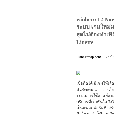
winhero 12 Nov
ระบบ เกมใหม่
สุดไม่ต้องทำเทิ
Linette
winherovip.com
23 มิ
เชื่อถือได้ มีเกมให้
ชั่นจัดเต็ม winhero คือ
ระบบการใช้งานที่ง่
บริการที่เร็วทันใจ จึง
เป็นแพลตฟอร์มที่ได้ร
มือใหม่แล้วก็มืออาชี