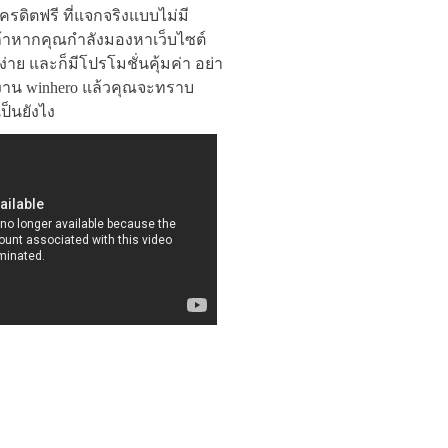
เครดิตฟรี ที่แจกจริงแบบไม่มี
 ถ้าหากคุณกำลังมองหาเว็บไซต์
นง่าย และก็มีโปรโมชั่นคุ้มค่า อย่า
งาน winhero แล้วคุณจะทราบ
เป็นยังไง